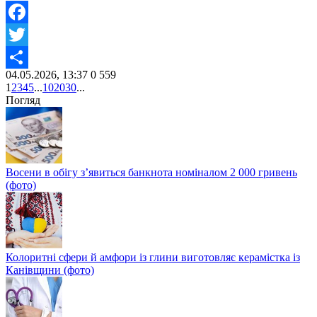
Facebook
Twitter
04.05.2026, 13:37
0
559
Share
1
2
3
4
5
...
10
20
30
...
Погляд
Восени в обігу з’явиться банкнота номіналом 2 000 гривень
(фото)
Колоритні сфери й амфори із глини виготовляє керамістка із
Канівщини (фото)