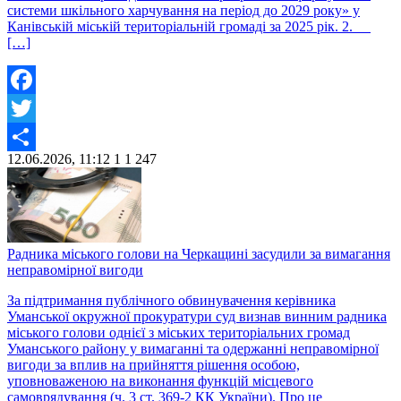
системи шкільного харчування на період до 2029 року» у
Канівській міській територіальній громаді за 2025 рік. 2.
[…]
Facebook
Twitter
12.06.2026, 11:12
1
1 247
Share
Радника міського голови на Черкащині засудили за вимагання
неправомірної вигоди
За підтримання публічного обвинувачення керівника
Уманської окружної прокуратури суд визнав винним радника
міського голови однієї з міських територіальних громад
Уманського району у вимаганні та одержанні неправомірної
вигоди за вплив на прийняття рішення особою,
уповноваженою на виконання функцій місцевого
самоврядування (ч. 3 ст. 369-2 КК України). Про це