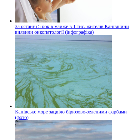
За останні 5 років майже в 1 тис. жителів Канівщини
виявили онкопатології (інфографіка)
Канівське море зацвіло бірюзово-зеленими фарбами
(фото)