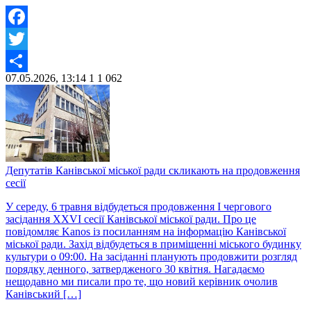
Facebook
Twitter
07.05.2026, 13:14
1
1 062
Share
Депутатів Канівської міської ради скликають на продовження
сесії
У середу, 6 травня відбудеться продовження І чергового
засідання ХХVI сесії Канівської міської ради. Про це
повідомляє Kanos із посиланням на інформацію Канівської
міської ради. Захід відбудеться в приміщенні міського будинку
культури о 09:00. На засіданні планують продовжити розгляд
порядку денного, затвердженого 30 квітня. Нагадаємо
нещодавно ми писали про те, що новий керівник очолив
Канівський […]