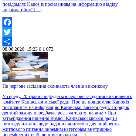
повідомляє Kanos із посиланням на інформацію відділу
інформаційної […]
Facebook
Twitter
08.06.2026, 15:23
0
1 073
Share
На чергове засідання скликають членів виконкому
У середу, 20 травня відбудеться чергове засідання виконавчого
комітету Канівської міської ради. Про це повідомляє Kanos із
посиланням на інформацію Канівської міської ради. Порядок
денний заходу передбачає розгляд таких питань: • Про
затвердження рішення Комісії Канівської міської ради з
розгляду питань щодо надання допомоги для вирішення
житлового питання окремим категоріям внутрішньо
переміщених осіб,що проживали на […]