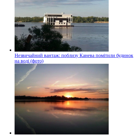
Незвичайний вантаж: поблизу Канева помітили будинок
на воді (фото)