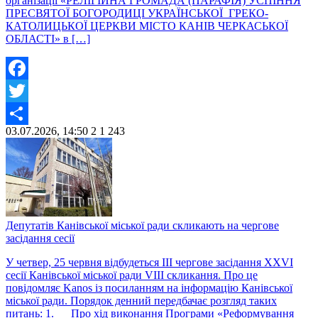
організації «РЕЛІГІЙНА ГРОМАДА (ПАРАФІЯ) УСПІННЯ
ПРЕСВЯТОЇ БОГОРОДИЦІ УКРАЇНСЬКОЇ ГРЕКО-
КАТОЛИЦЬКОЇ ЦЕРКВИ МІСТО КАНІВ ЧЕРКАСЬКОЇ
ОБЛАСТІ» в […]
Facebook
Twitter
03.07.2026, 14:50
2
1 243
Share
Депутатів Канівської міської ради скликають на чергове
засідання сесії
У четвер, 25 червня відбудеться ІІІ чергове засідання ХХVІ
сесії Канівської міської ради VІІІ скликання. Про це
повідомляє Kanos із посиланням на інформацію Канівської
міської ради. Порядок денний передбачає розгляд таких
питань: 1. Про хід виконання Програми «Реформування