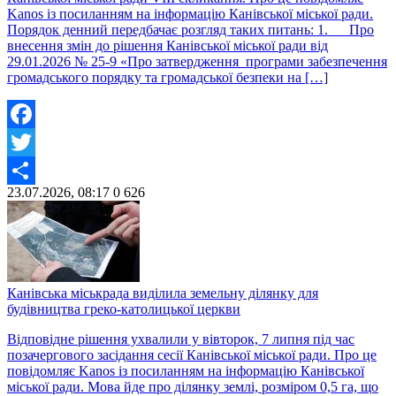
Kanos із посиланням на інформацію Канівської міської ради.
Порядок денний передбачає розгляд таких питань: 1. Про
внесення змін до рішення Канівської міської ради від
29.01.2026 № 25-9 «Про затвердження програми забезпечення
громадського порядку та громадської безпеки на […]
Facebook
Twitter
23.07.2026, 08:17
0
626
Share
Канівська міськрада виділила земельну ділянку для
будівництва греко-католицької церкви
Відповідне рішення ухвалили у вівторок, 7 липня під час
позачергового засідання сесії Канівської міської ради. Про це
повідомляє Kanos із посиланням на інформацію Канівської
міської ради. Мова йде про ділянку землі, розміром 0,5 га, що