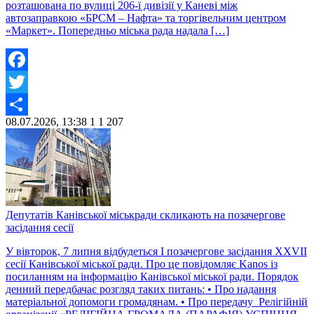
розташована по вулиці 206-ї дивізії у Каневі між
автозаправкою «БРСМ – Нафта» та торгівельним центром
«Маркет». Попередньо міська рада надала […]
Facebook
Twitter
08.07.2026, 13:38
1
1 207
Share
Депутатів Канівської міськради скликають на позачергове
засідання сесії
У вівторок, 7 липня відбудеться І позачергове засідання ХХVIІ
сесії Канівської міської ради. Про це повідомляє Kanos із
посиланням на інформацію Канівської міської ради. Порядок
денний передбачає розгляд таких питань: • Про надання
матеріальної допомоги громадянам. • Про передачу Релігійній