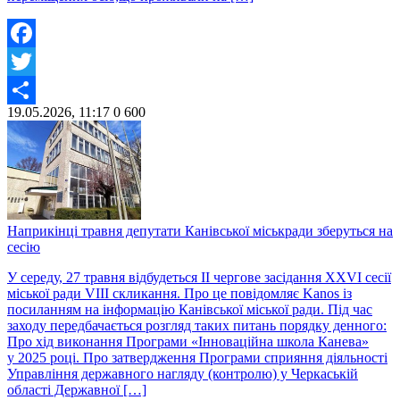
Facebook
Twitter
19.05.2026, 11:17
0
600
Share
Наприкінці травня депутати Канівської міськради зберуться на
сесію
У середу, 27 травня відбудеться ІІ чергове засідання ХХVІ сесії
міської ради VIІІ скликання. Про це повідомляє Kanos із
посиланням на інформацію Канівської міської ради. Під час
заходу передбачається розгляд таких питань порядку денного:
Про хід виконання Програми «Інноваційна школа Канева»
у 2025 році. Про затвердження Програми сприяння діяльності
Управління державного нагляду (контролю) у Черкаській
області Державної […]