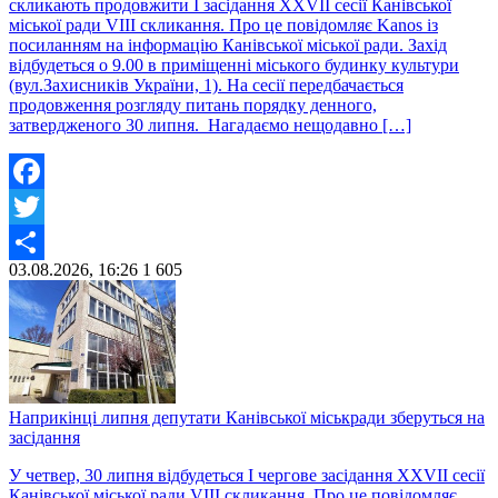
скликають продовжити І засідання ХХVII сесії Канівської
міської ради VIII скликання. Про це повідомляє Kanos із
посиланням на інформацію Канівської міської ради. Захід
відбудеться о 9.00 в приміщенні міського будинку культури
(вул.Захисників України, 1). На сесії передбачається
продовження розгляду питань порядку денного,
затвердженого 30 липня. Нагадаємо нещодавно […]
Facebook
Twitter
03.08.2026, 16:26
1
605
Share
Наприкінці липня депутати Канівської міськради зберуться на
засідання
У четвер, 30 липня відбудеться І чергове засідання ХХVІІ сесії
Канівської міської ради VІІІ скликання. Про це повідомляє