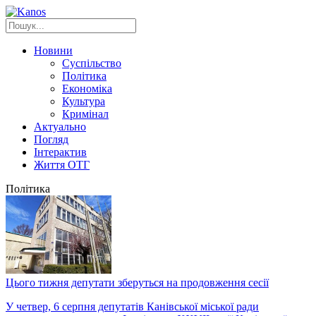
Новини
Суспільство
Політика
Економіка
Культура
Кримінал
Актуально
Погляд
Інтерактив
Життя ОТГ
Політика
Цього тижня депутати зберуться на продовження сесії
У четвер, 6 серпня депутатів Канівської міської ради