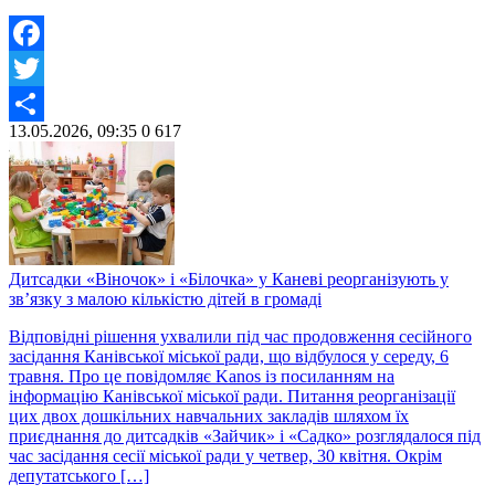
Facebook
Twitter
13.05.2026, 09:35
0
617
Share
Дитсадки «Віночок» і «Білочка» у Каневі реорганізують у
зв’язку з малою кількістю дітей в громаді
Відповідні рішення ухвалили під час продовження сесійного
засідання Канівської міської ради, що відбулося у середу, 6
травня. Про це повідомляє Kanos із посиланням на
інформацію Канівської міської ради. Питання реорганізації
цих двох дошкільних навчальних закладів шляхом їх
приєднання до дитсадків «Зайчик» і «Садко» розглядалося під
час засідання сесії міської ради у четвер, 30 квітня. Окрім
депутатського […]