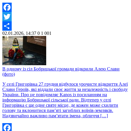
Facebook
Twitter
02.01.2026, 14:37
0
1 001
Share
В одному із сіл Бобрицької громади відкрили Алею Слави
(фото)
У селі Григорівка 27 грудня відбулося урочисте відкриття Алеї
Слави Героїв, які віддали своє життя за незалежність і свободу
України. Про це повідомляє Kanos із посиланням на
інформацію Бобрицької сільської ради. Відтепер у селі
Григорівка є ще одне святе місце, де кожен може схилити
голову та вклонитися пам’яті загиблих воїнів-земляків.
Надзвичайно важливо пам’ятати імена, обличчя […]