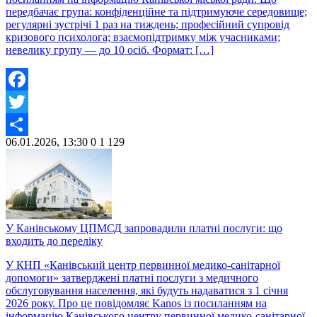
передбачає група: конфіденційне та підтримуюче середовище;
регулярні зустрічі 1 раз на тиждень; професійний супровід
кризового психолога; взаємопідтримку між учасниками;
невелику групу — до 10 осіб. Формат: […]
Facebook
Twitter
06.01.2026, 13:30
0
1 129
Share
У Канівському ЦПМСД запровадили платні послуги: що
входить до переліку
У КНП «Канівський центр первинної медико-санітарної
допомоги» затверджені платні послуги з медичного
обслуговування населення, які будуть надаватися з 1 січня
2026 року. Про це повідомляє Kanos із посиланням на
інформацію Канівського центру первинної медико-санітарної