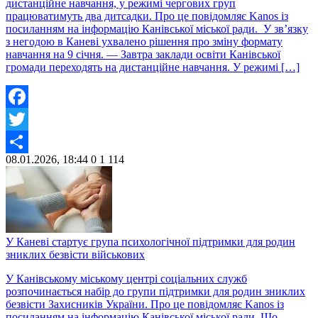
дистанційне навчання, у режимі чергових груп
працюватимуть два дитсадки. Про це повідомляє Kanos із
посиланням на інформацію Канівської міської ради. У зв’язку
з негодою в Каневі ухвалено рішення про зміну формату
навчання на 9 січня. — Завтра заклади освіти Канівської
громади переходять на дистанційне навчання. У режимі […]
Facebook
Twitter
08.01.2026, 18:44
0
1 114
Share
У Каневі стартує група психологічної підтримки для родин
зниклих безвісти військових
У Канівському міському центрі соціальних служб
розпочинається набір до групи підтримки для родин зниклих
безвісти Захисників України. Про це повідомляє Kanos із
посиланням на інформацію Канівської міської ради. Що