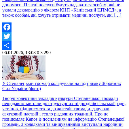
допомоги. Платні послуги будуть надаватися особам, які не
уклали декларацію з лікарем КНП «Канівський ЦПМСД», а
також особам, які хочуть отримати медичні послуги, які […]
Facebook
Twitter
06.01.2026, 13:08
0
3 290
Share
У Степанецькій громаді колядували на підтримку Збройних
Сил України (фото)
Творчі колективи закладів культури Степанецької громади
нещодавно завітали до структурних підрозділів сільської ради,
установ, підприємств та до жителів громади, даруючи
святковий настрій і тепло різдвяних традицій. Про це
повідомляє Kanos із посиланням на інформацію Степанецької
громади. З колядками та віншуваннями виступали народний