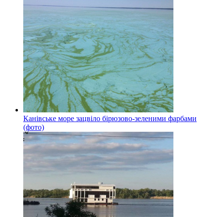
Канівське море зацвіло бірюзово-зеленими фарбами
(фото)