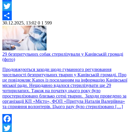
Facebook
Twitter
30.12.2025, 13:02
0
1 599
Share
29 безпритульних собак стерилізували у Канівській громаді
(фото)
Продовжуються заходи щодо гуманного регулювання
чисельності безпритульних тварин у Канівській громаді. Про
це повідомляє Kanos із посиланням на інформацію Канівської
міської ради. Нещодавно вдалося стерилізувати ще 29
чотирилапих. Також на початку цього року було
простерилізовано близько сотні тварин. Заходи проведено за
організації КП «Місто», ФОП «Притула Наталія Валеріївна»
та сприяння волонтерів. Цього разу було стерилізовано […]
Facebook