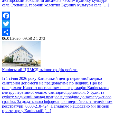
аматорський вокальний ансамбль «Роси» Будинку культури
села Степанці, творчий колектив Будинку культури села […]
Facebook
Twitter
06.01.2026, 09:58
2
1 273
Share
Канівський ЦПМСД змінює графік роботи
Із 1 січня 2026 року Канівський центр первинної медико-
санітарної допомоги не працюватиме по неділях. Про це
повідомляє Kanos із посиланням на інформацію Канівського
центру первинної медико-санітарної допомоги. У будні та
суботу медичний заклад працює відповідно до затвердженого
графіка. За додатковою інформацією звертайтесь за телефоном
реєстратури: 0800-218-424. Нагадаємо нещодавно ми писали
про те, що у Канівській […]