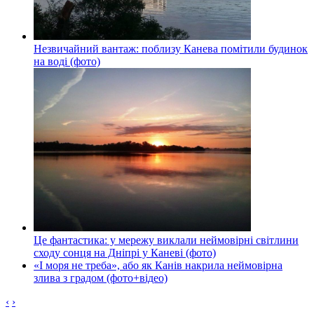
Незвичайний вантаж: поблизу Канева помітили будинок
на воді (фото)
Це фантастика: у мережу виклали неймовірні світлини
сходу сонця на Дніпрі у Каневі (фото)
«І моря не треба», або як Канів накрила неймовірна
злива з градом (фото+відео)
‹
›