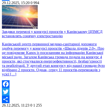
29.12.2025, 15:20
0
994
Share
Завдяки перемозі у конкурсі проєктів у Канівському ЦПМСД
встановлять сонячну електростанцію
Канівський центр первинної медико-санітарної допомоги
здобув перемогу у конкурсі проєктів «Школа лідерів 2.0». Про
це повідомляє Kanos із посиланням на інформацію Канівської
міської ради. Загалом Канівська громада подала на конкурс 4
проєкти, які стосувалися енергоефективності, безбар’єрності
та реабілітації. У другий етап конкурсу від нашої громади було
відібрано 2 проєкти. Однак, серед 11 проєктів-переможців з
усієї […]
Facebook
Twitter
26.12.2025, 11:23
0
1 255
Share