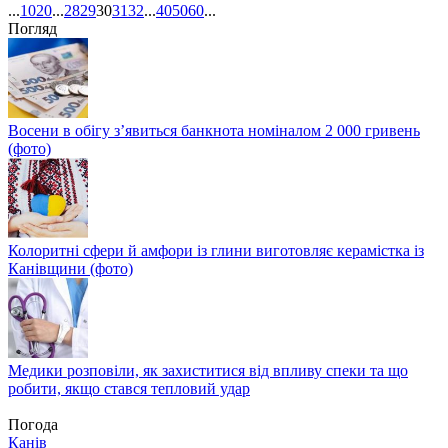
...
10
20
...
28
29
30
31
32
...
40
50
60
...
Погляд
Восени в обігу з’явиться банкнота номіналом 2 000 гривень
(фото)
Колоритні сфери й амфори із глини виготовляє керамістка із
Канівщини (фото)
Медики розповіли, як захиститися від впливу спеки та що
робити, якщо стався тепловий удар
Погода
Канів