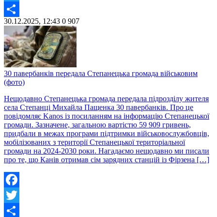
Twitter
30.12.2025, 12:43
0
907
Share
30 павербанків передала Степанецька громада військовим
(фото)
Нещодавно Степанецька громада передала підрозділу жителя
села Степанці Михайла Пащенка 30 павербанків. Про це
повідомляє Kanos із посиланням на інформацію Степанецької
громади. Зазначене, загальною вартістю 59 909 гривень,
придбали в межах програми підтримки військовослужбовців,
мобілізованих з території Степанецької територіальної
громади на 2024-2030 роки. Нагадаємо нещодавно ми писали
про те, що Канів отримав сім зарядних станцій із Фірзена […]
Facebook
Twitter