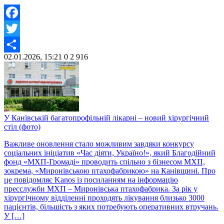
Facebook
Twitter
02.01.2026, 15:21
0
2 916
Share
У Канівській багатопрофільній лікарні – новий хірургічний
стіл (фото)
Важливе оновлення стало можливим завдяки конкурсу
соціальних ініціатив «Час діяти, Україно!», який Благодійний
фонд «МХП-Громаді» проводить спільно з бізнесом МХП,
зокрема, «Миронівською птахофабрикою» на Канівщині. Про
це повідомляє Kanos із посиланням на інформацію
пресслужби МХП – Миронівська птахофабрика. За рік у
хірургічному відділенні проходять лікування близько 3000
пацієнтів, більшість з яких потребують оперативних втручань.
У […]