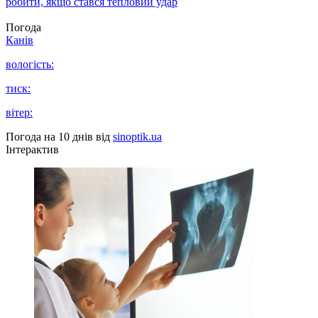
робити, якщо стався тепловий удар
Погода
Канів
вологість:
тиск:
вітер:
Погода на 10 днів від
sinoptik.ua
Інтерактив