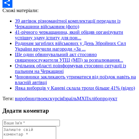
Twitter
Схожі матеріали:
Share
39 автівок різноманітної комплектації передали із
Черкащини військовим (фото)
41-річного черкащанина, який обіцяв організувати
успішну здачу іспиту для пон...
Родинам загиблих військових у День Збройних Сил
України вручили нагороди «За ...
Ще один обвинувальний акт стосовно
священнослужителя УПЦ (МП) за розпалювання...
Очільник області поінформував стосовно ситуації із
пальним на Черкащині
Чиновники закликають утриматися від поїздок навіть на
власній автівці
Явка виборців у Каневі склала трохи більше 41% (відео)
Теги:
виробництво
екскурсія
Ізраїль
МХП
хлібопродукт
Додати коментар