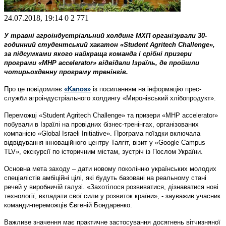
24.07.2018, 19:14
0
2 771
У травні агроіндустріальний холдинг МХП організували 30-
годинний студентський хакатон «Student Agritech Challenge»,
за підсумками якого найкраща команда і срібні призери
програми «MHP accelerator» відвідали Ізраїль, де пройшли
чотирьохденну програму тренінгів.
Про це повідомляє
«Kanos»
із посиланням на інформацію прес-
служби агроіндустріального холдингу «Миронівський хлібопродукт».
Переможці «Student Agritech Challenge» та призери «MHP accelerator»
побували в Ізраїлі на провідних бізнес-тренінгах, організованих
компанією «Global Israeli Initiative». Програма поїздки включала
відвідування інноваційного центру Талгіт, візит у «Google Campus
TLV», екскурсії по історичним містам, зустріч із Послом України.
Основна мета заходу – дати новому поколінню українських молодих
спеціалістів амбіційні цілі, які будуть базовані на реальному стані
речей у виробничій галузі. «Захотілося розвиватися, дізнаватися нові
технології, вкладати свої сили у розвиток країни», - зауважив учасник
команди-переможців Євгеній Бондаренко.
Важливе значення має практичне застосування досягнень вітчизняної