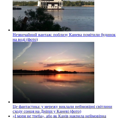
Незвичайний вантаж: поблизу Канева помітили будинок
на воді (фото)
Це фантастика: у мережу виклали неймовірні світлини
сходу сонця на Дніпрі у Каневі (фото)
«І моря не треба», або як Канів накрила неймовірна