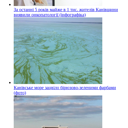
За останні 5 років майже в 1 тис. жителів Канівщини
виявили онкопатології (інфографіка)
Канівське море зацвіло бірюзово-зеленими фарбами
(фото)