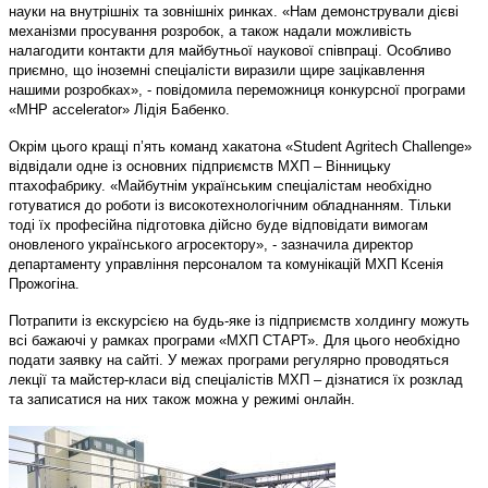
науки на внутрішніх та зовнішніх ринках. «Нам демонстрували дієві
механізми просування розробок, а також надали можливість
налагодити контакти для майбутньої наукової співпраці. Особливо
приємно, що іноземні спеціалісти виразили щире зацікавлення
нашими розробках», - повідомила переможниця конкурсної програми
«MHP accelerator» Лідія Бабенко.
Окрім цього кращі п’ять команд хакатона «Student Agritech Challenge»
відвідали одне із основних підприємств МХП – Вінницьку
птахофабрику. «Майбутнім українським спеціалістам необхідно
готуватися до роботи із високотехнологічним обладнанням. Тільки
тоді їх професійна підготовка дійсно буде відповідати вимогам
оновленого українського агросектору», - зазначила директор
департаменту управління персоналом та комунікацій МХП Ксенія
Прожогіна.
Потрапити із екскурсією на будь-яке із підприємств холдингу можуть
всі бажаючі у рамках програми «МХП СТАРТ». Для цього необхідно
подати заявку на сайті. У межах програми регулярно проводяться
лекції та майстер-класи від спеціалістів МХП – дізнатися їх розклад
та записатися на них також можна у режимі онлайн.