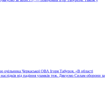
ію очільника Черкаської ОВА Ігоря Табурця. «В області
наслідків від падіння уламків теж. Дякуємо Силам оборони за