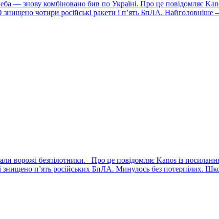
еба — знову комбіновано бив по Україні. Про це повідомляє Kan
 знищено чотири російські ракети і п’ять БпЛА. Найголовніше –
літали ворожі безпілотники. Про це повідомляє Kanos із посилан
 знищено п’ять російських БпЛА. Минулось без потерпілих. Шко