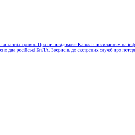
с останніх тривог. Про це повідомляє Kanos із посиланням на ін
ено два російські БпЛА. Звернень до екстрених служб про поте