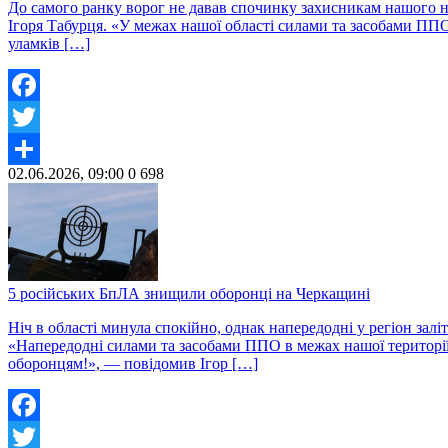
До самого ранку ворог не давав спочинку захисникам нашого н
Ігоря Табурця. «У межах нашої області силами та засобами ППО
уламків […]
Facebook
Twitter
02.06.2026, 09:00
0
698
Share
5 російських БпЛА знищили оборонці на Черкащині
Ніч в області минула спокійно, однак напередодні у регіон за
«Напередодні силами та засобами ППО в межах нашої території
оборонцям!», — повідомив Ігор […]
Facebook