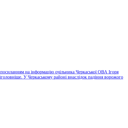
з посиланням на інформацію очільника Черкаської ОВА Ігоря
айголовніше. У Черкаському районі внаслідок падіння ворожого