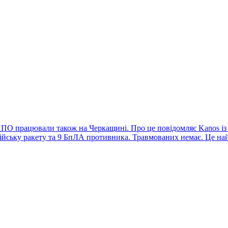
 ППО працювали також на Черкащині. Про це повідомляє Kanos і
осійську ракету та 9 БпЛА противника. Травмованих немає. Це н