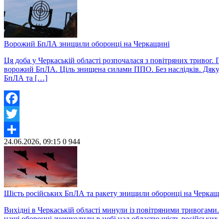
Ворожий БпЛА знищили оборонці на Черкащині
Ця доба у Черкаській області розпочалася з повітряних тривог
ворожий БпЛА. Ціль знищена силами ППО. Без наслідків. Дяку
БпЛА та […]
Facebook
Twitter
24.06.2026, 09:15
0
944
Share
Шість російських БпЛА та ракету знищили оборонці на Черкащ
Вихідні в Черкаській області минули із повітряними тривогами
наші оборонці знешкодили в небі над областю шість російських