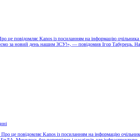
. Про це повідомляє Kanos із посиланням на інформацію очільник
ємо за новий день нашим ЗСУ!», — повідомив Ігор Табурець. На
ині
. Про це повідомляє Kanos із посиланням на інформацію очільник
 БпЛА. Минулось без потерпілих і наслідків для інфраструктури.