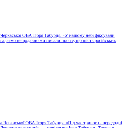
а Черкаської ОВА Ігоря Табурця. «У нашому небі фіксували
гадаємо нещодавно ми писали про те, що шість російських
а Черкаської ОВА Ігоря Табурця. «Під час тривог напередодні
 Дякуємо за захист!», — повідомив Ігор Табурець. Також у