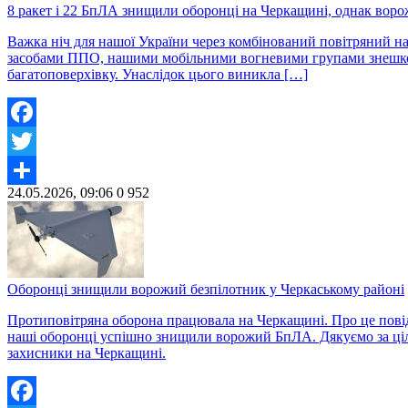
8 ракет і 22 БпЛА знищили оборонці на Черкащині, однак воро
Важка ніч для нашої України через комбінований повітряний н
засобами ППО, нашими мобільними вогневими групами знешкодж
багатоповерхівку. Унаслідок цього виникла […]
Facebook
Twitter
24.05.2026, 09:06
0
952
Share
Оборонці знищили ворожий безпілотник у Черкаському районі
Протиповітряна оборона працювала на Черкащині. Про це повід
наші оборонці успішно знищили ворожий БпЛА. Дякуємо за ціл
захисники на Черкащині.