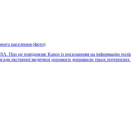
ного населення (фото)
БпЛА. Про це повідомляє Kanos із посиланням на інформацію поліц
гади екстреної медичної допомоги доправили трьох потерпілих д