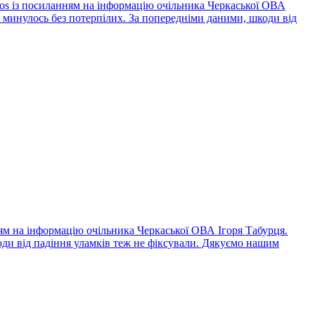
os із посиланням на інформацію очільника Черкаської ОВА
 минулось без потерпілих. За попередніми даними, шкоди від
ням на інформацію очільника Черкаської ОВА Ігоря Табурця.
ди від падіння уламків теж не фіксували. Дякуємо нашим