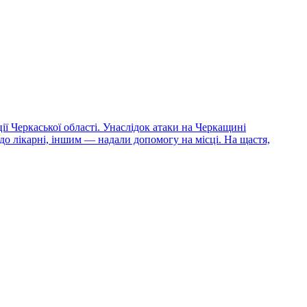
ії Черкаської області. Унаслідок атаки на Черкащині
о лікарні, іншим — надали допомогу на місці. На щастя,