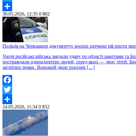
Twitter
30.05.2026, 12:35
0
802
Share
Поліція на Черкащині документує воєнні злочини рф проти мир
Уночі російські війська завдали удару по області ракетами та 
постраждали одинадцятеро людей, серед яких — двоє дітей. Бри
загиблих немає. Ворожий дрон поцілив […]
Facebook
Twitter
24.05.2026, 11:34
0
852
Share