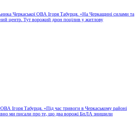
льника Черкаської ОВА Ігоря Табурця. «На Черкащині силами та
ний центр. Тут ворожий дрон поцілив у житлову
ОВА Ігоря Табурця. «Під час тривоги в Черкаському районі
авно ми писали про те, що два ворожі БпЛА знищили