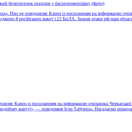
жий безпілотник поцілив у багатоповерхівку (фото)
апад. Про це повідомляє Kanos із посиланням на інформацію очі
ено 8 російських ракет і 22 БпЛА. Зазнав атаки рф наш облас
омляє Kanos із посиланням на інформацію очільника Черкаської 
одобову варту!», — повідомив Ігор Табурець. Нагадаємо нещод