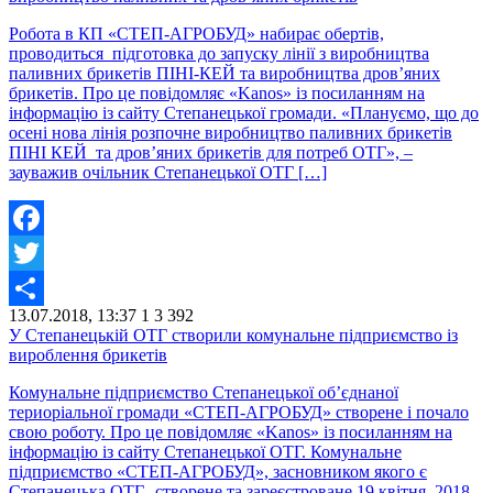
Робота в КП «СТЕП-АГРОБУД» набирає обертів,
проводиться підготовка до запуску лінії з виробництва
паливних брикетів ПІНІ-КЕЙ та виробництва дров’яних
брикетів. Про це повідомляє «Kanos» із посиланням на
інформацію із сайту Степанецької громади. «Плануємо, що до
осені нова лінія розпочне виробництво паливних брикетів
ПІНІ КЕЙ та дров’яних брикетів для потреб ОТГ», –
зауважив очільник Степанецької ОТГ […]
Facebook
Twitter
13.07.2018, 13:37
1
3 392
Share
У Степанецькій ОТГ створили комунальне підприємство із
вироблення брикетів
Комунальне підприємство Степанецької об’єднаної
териоріальної громади «СТЕП-АГРОБУД» створене і почало
свою роботу. Про це повідомляє «Kanos» із посиланням на
інформацію із сайту Степанецької ОТГ. Комунальне
підприємство «СТЕП-АГРОБУД», засновником якого є
Степанецька ОТГ, створене та зареєстроване 19 квітня 2018