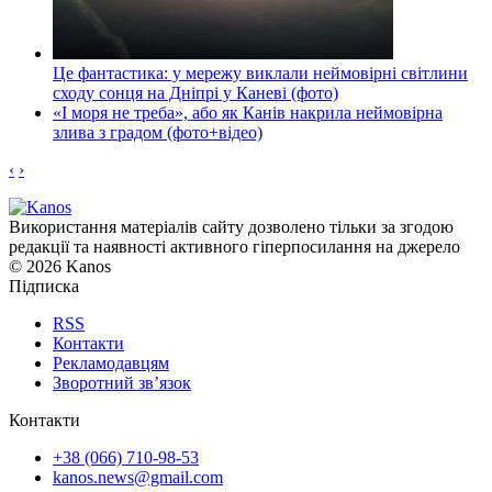
Це фантастика: у мережу виклали неймовірні світлини
сходу сонця на Дніпрі у Каневі (фото)
«І моря не треба», або як Канів накрила неймовірна
злива з градом (фото+відео)
‹
›
Використання матеріалів сайту дозволено тільки за згодою
редакції та наявності активного гіперпосилання на джерело
© 2026 Kanos
Підписка
RSS
Контакти
Рекламодавцям
Зворотний зв’язок
Контакти
+38 (066) 710-98-53
kanos.news@gmail.com