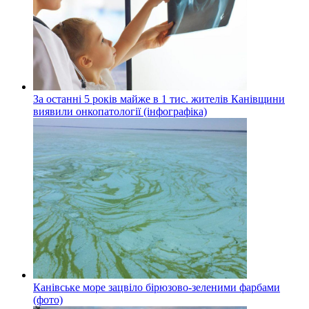
За останні 5 років майже в 1 тис. жителів Канівщини
виявили онкопатології (інфографіка)
Канівське море зацвіло бірюзово-зеленими фарбами
(фото)