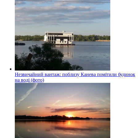
Незвичайний вантаж: поблизу Канева помітили будинок
на воді (фото)