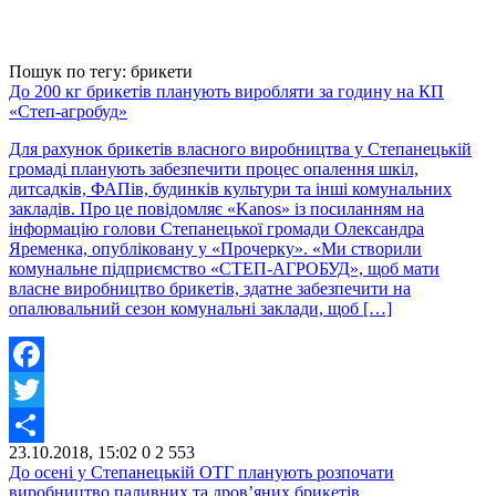
Пошук по тегу: брикети
До 200 кг брикетів планують виробляти за годину на КП
«Степ-агробуд»
Для рахунок брикетів власного виробництва у Степанецькій
громаді планують забезпечити процес опалення шкіл,
дитсадків, ФАПів, будинків культури та інші комунальних
закладів. Про це повідомляє «Kanos» із посиланням на
інформацію голови Степанецької громади Олександра
Яременка, опубліковану у «Прочерку». «Ми створили
комунальне підприємство «СТЕП-АГРОБУД», щоб мати
власне виробництво брикетів, здатне забезпечити на
опалювальний сезон комунальні заклади, щоб […]
Facebook
Twitter
23.10.2018, 15:02
0
2 553
Share
До осені у Степанецькій ОТГ планують розпочати
виробництво паливних та дров’яних брикетів