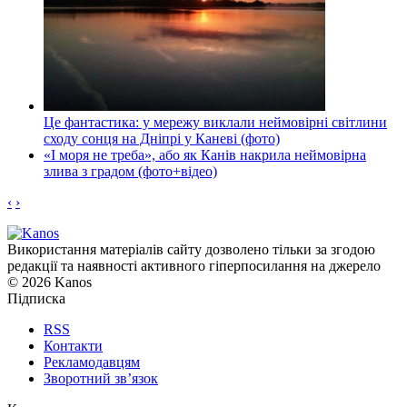
Це фантастика: у мережу виклали неймовірні світлини
сходу сонця на Дніпрі у Каневі (фото)
«І моря не треба», або як Канів накрила неймовірна
злива з градом (фото+відео)
‹
›
Використання матеріалів сайту дозволено тільки за згодою
редакції та наявності активного гіперпосилання на джерело
© 2026 Kanos
Підписка
RSS
Контакти
Рекламодавцям
Зворотний зв’язок