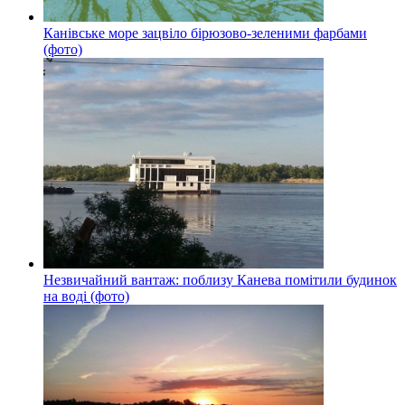
Канівське море зацвіло бірюзово-зеленими фарбами
(фото)
Незвичайний вантаж: поблизу Канева помітили будинок
на воді (фото)