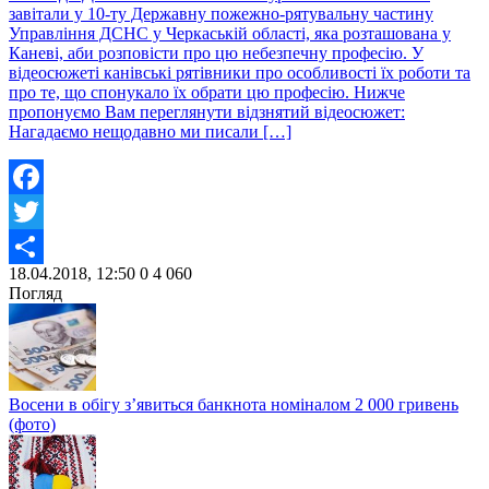
завітали у 10-ту Державну пожежно-рятувальну частину
Управління ДСНС у Черкаській області, яка розташована у
Каневі, аби розповісти про цю небезпечну професію. У
відеосюжеті канівські рятівники про особливості їх роботи та
про те, що спонукало їх обрати цю професію. Нижче
пропонуємо Вам переглянути відзнятий відеосюжет:
Нагадаємо нещодавно ми писали […]
Facebook
Twitter
18.04.2018, 12:50
0
4 060
Share
Погляд
Восени в обігу з’явиться банкнота номіналом 2 000 гривень
(фото)