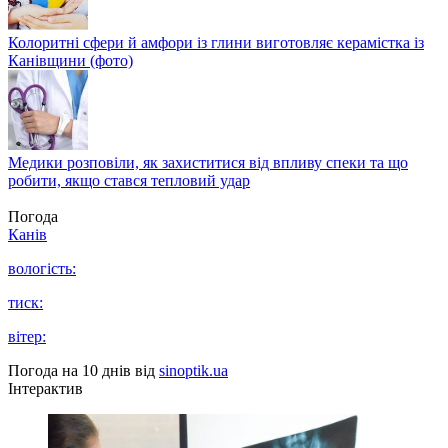
Колоритні сфери й амфори із глини виготовляє керамістка із
Канівщини (фото)
Медики розповіли, як захиститися від впливу спеки та що
робити, якщо стався тепловий удар
Погода
Канів
вологість:
тиск:
вітер:
Погода на 10 днів від
sinoptik.ua
Інтерактив