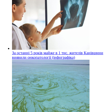
За останні 5 років майже в 1 тис. жителів Канівщини
виявили онкопатології (інфографіка)