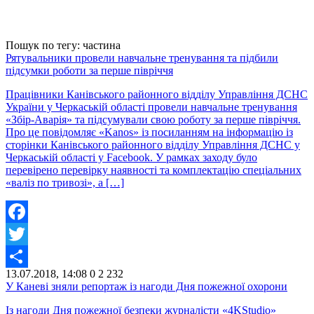
Пошук по тегу: частина
Рятувальники провели навчальне тренування та підбили
підсумки роботи за перше півріччя
Працівники Канівського районного відділу Управління ДСНС
України у Черкаській області провели навчальне тренування
«Збір-Аварія» та підсумували свою роботу за перше півріччя.
Про це повідомляє «Kanos» із посиланням на інформацію із
сторінки Канівського районного відділу Управління ДСНС у
Черкаській області у Facebook. У рамках заходу було
перевірено перевірку наявності та комплектацію спеціальних
«валіз по тривозі», а […]
Facebook
Twitter
13.07.2018, 14:08
0
2 232
Share
У Каневі зняли репортаж із нагоди Дня пожежної охорони
Із нагоди Дня пожежної безпеки журналісти «4KStudio»