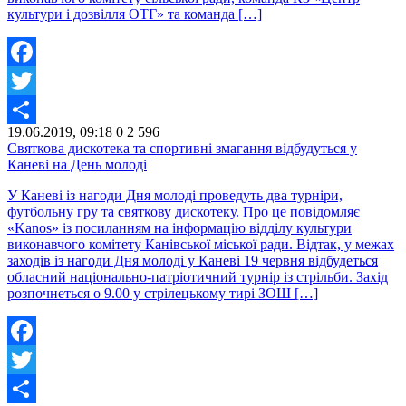
культури і дозвілля ОТГ» та команда […]
Facebook
Twitter
19.06.2019, 09:18
0
2 596
Share
Святкова дискотека та спортивні змагання відбудуться у
Каневі на День молоді
У Каневі із нагоди Дня молоді проведуть два турніри,
футбольну гру та святкову дискотеку. Про це повідомляє
«Kanos» із посиланням на інформацію відділу культури
виконавчого комітету Канівської міської ради. Відтак, у межах
заходів із нагоди Дня молоді у Каневі 19 червня відбудеться
обласний національно-патріотичний турнір із стрільби. Захід
розпочнеться о 9.00 у стрілецькому тирі ЗОШ […]
Facebook
Twitter