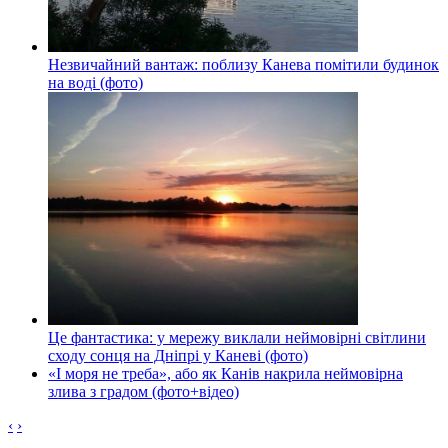
Незвичайний вантаж: поблизу Канева помітили будинок
на воді (фото)
Це фантастика: у мережу виклали неймовірні світлини
сходу сонця на Дніпрі у Каневі (фото)
«І моря не треба», або як Канів накрила неймовірна
злива з градом (фото+відео)
‹
›