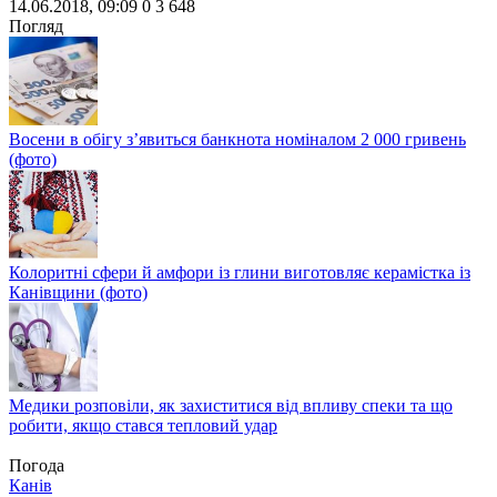
14.06.2018, 09:09
0
3 648
Share
Погляд
Восени в обігу з’явиться банкнота номіналом 2 000 гривень
(фото)
Колоритні сфери й амфори із глини виготовляє керамістка із
Канівщини (фото)
Медики розповіли, як захиститися від впливу спеки та що
робити, якщо стався тепловий удар
Погода
Канів