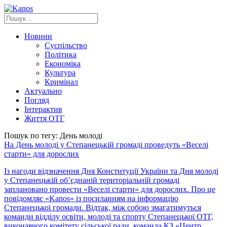
Новини
Суспільство
Політика
Економіка
Культура
Кримінал
Актуально
Погляд
Інтерактив
Життя ОТГ
Пошук по тегу: День молоді
На День молоді у Степанецькій громаді проведуть «Веселі
старти» для дорослих
Із нагоди відзначення Дня Конституції України та Дня молоді
у Степанецькій об’єднаній територіальній громаді
заплановано провести «Веселі старти» для дорослих. Про це
повідомляє «Kanos» із посиланням на інформацію
Степанецької громади. Відтак, між собою змагатимуться
команди відділу освіти, молоді та спорту Степанецької ОТГ,
виконавчого комітету сільської ради, команда КЗ «Центр