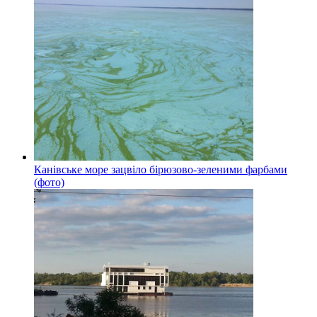
Канівське море зацвіло бірюзово-зеленими фарбами
(фото)