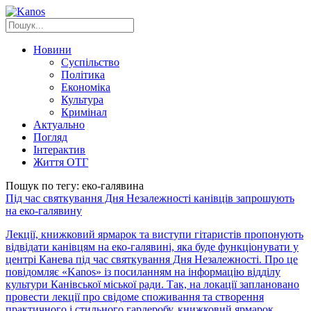
Новини
Суспільство
Політика
Економіка
Культура
Кримінал
Актуально
Погляд
Інтерактив
Життя ОТГ
Пошук по тегу: еко-галявина
Під час святкування Дня Незалежності канівців запрошують
на еко-галявину
Лекції, книжковий ярмарок та виступи гітаристів пропонують
відвідати канівцям на еко-галявині, яка буде функціонувати у
центрі Канева під час святкування Дня Незалежності. Про це
повідомляє «Kanos» із посиланням на інформацію відділу
культури Канівської міської ради. Так, на локації заплановано
провести лекції про свідоме споживання та створення
практичного і стильного гардеробу, книжковий ярмарок,