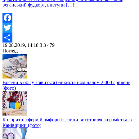
веганський фудкорт, виступи […]
Facebook
Twitter
19.08.2019, 14:18
3
3 479
Share
Погляд
Восени в обігу з’явиться банкнота номіналом 2 000 гривень
(фото)
Колоритні сфери й амфори із глини виготовляє керамістка із
Канівщини (фото)