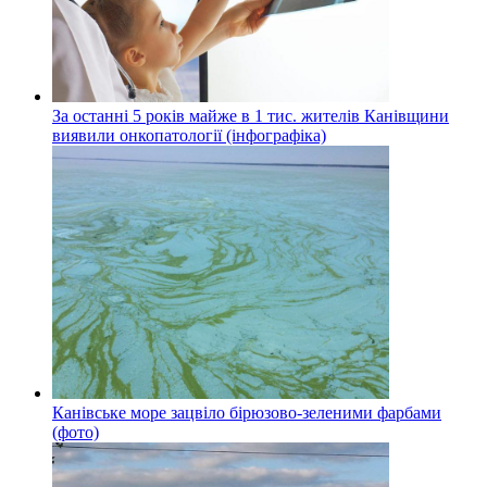
За останні 5 років майже в 1 тис. жителів Канівщини
виявили онкопатології (інфографіка)
Канівське море зацвіло бірюзово-зеленими фарбами
(фото)