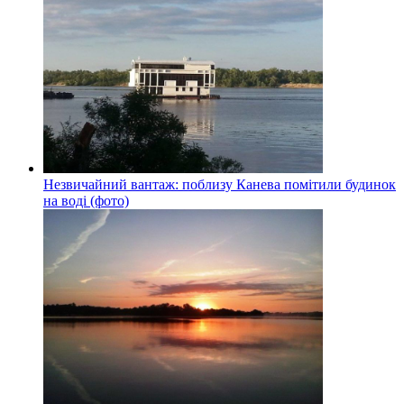
Незвичайний вантаж: поблизу Канева помітили будинок
на воді (фото)