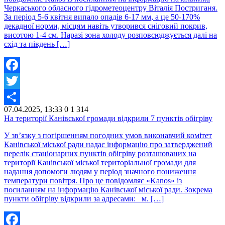
Черкаського обласного гідрометеоцентру Віталія Постриганя.
За період 5-6 квітня випало опадів 6-17 мм, а це 50-170%
декадної норми, місцям навіть утворився сніговий покрив,
висотою 1-4 см. Наразі зона холоду розповсюджується далі на
схід та південь […]
Facebook
Twitter
07.04.2025, 13:33
0
1 314
Share
На території Канівської громади відкрили 7 пунктів обігріву
У зв’язку з погіршенням погодних умов виконавчий комітет
Канівської міської ради надає інформацію про затверджений
перелік стаціонарних пунктів обігріву розташованих на
території Канівської міської територіальної громади для
надання допомоги людям у період значного пониження
температури повітря. Про це повідомляє «Kanos» із
посиланням на інформацію Канівської міської ради. Зокрема
пункти обігріву відкрили за адресами: м. […]