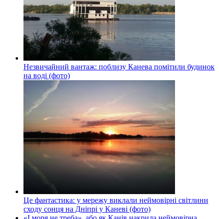
Незвичайний вантаж: поблизу Канева помітили будинок
на воді (фото)
Це фантастика: у мережу виклали неймовірні світлини
сходу сонця на Дніпрі у Каневі (фото)
«І моря не треба», або як Канів накрила неймовірна