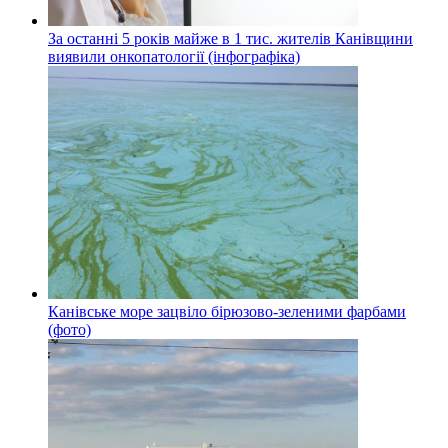
За останні 5 років майже в 1 тис. жителів Канівщини
виявили онкопатології (інфографіка)
Канівське море зацвіло бірюзово-зеленими фарбами
(фото)