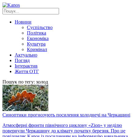
Новини
Суспільство
Політика
Економіка
Культура
Кримінал
Актуально
Погляд
Інтерактив
Життя ОТГ
Пошук по тегу: холод
Синоптики прогнозують посилення холоднечі на Черкащині
Атмосферні фронти північного циклону «Zion» у неділю
повернули Черкащину до клімату початку березня. Про це
повідомляє Kanos із посиланням на інформацію начальника