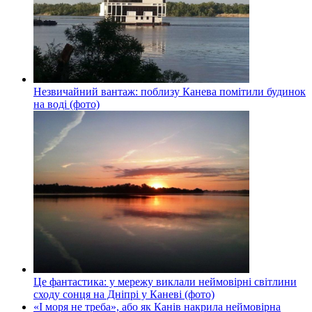
Незвичайний вантаж: поблизу Канева помітили будинок
на воді (фото)
Це фантастика: у мережу виклали неймовірні світлини
сходу сонця на Дніпрі у Каневі (фото)
«І моря не треба», або як Канів накрила неймовірна