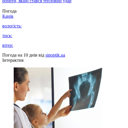
робити, якщо стався тепловий удар
Погода
Канів
вологість:
тиск:
вітер:
Погода на 10 днів від
sinoptik.ua
Інтерактив