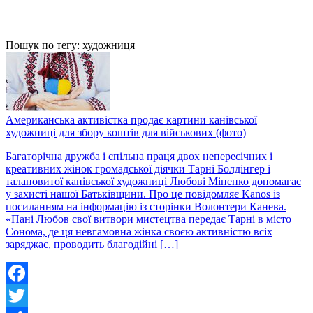
Пошук по тегу: художниця
Американська активістка продає картини канівської
художниці для збору коштів для військових (фото)
Багаторічна дружба і спільна праця двох непересічних і
креативних жінок громадської діячки Тарні Болдінгер і
талановитої канівської художниці Любові Міненко допомагає
у захисті нашої Батьківщини. Про це повідомляє Kanos із
посиланням на інформацію із сторінки Волонтери Канева.
«Пані Любов свої витвори мистецтва передає Тарні в місто
Сонома, де ця невгамовна жінка своєю активністю всіх
заряджає, проводить благодійні […]
Facebook