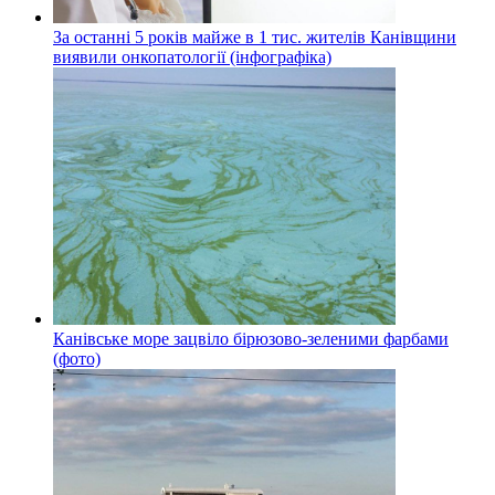
За останні 5 років майже в 1 тис. жителів Канівщини
виявили онкопатології (інфографіка)
Канівське море зацвіло бірюзово-зеленими фарбами
(фото)