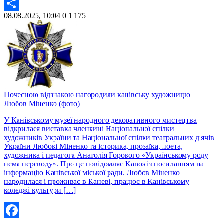
Twitter
08.08.2025, 10:04
0
1 175
Share
Почесною відзнакою нагородили канівську художницю
Любов Міненко (фото)
У Канівському музеї народного декоративного мистецтва
відкрилася виставка членкині Національної спілки
художників України та Національної спілки театральних діячів
України Любові Міненко та історика, прозаїка, поета,
художника і педагога Анатолія Горового «Українському роду
нема переводу». Про це повідомляє Kanos із посиланням на
інформацію Канівської міської ради. Любов Міненко
народилася і проживає в Каневі, працює в Канівському
коледжі культури […]