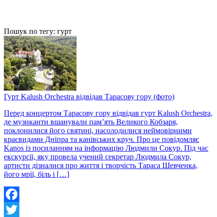
Пошук по тегу: гурт
Гурт Kalush Orchestra відвідав Тарасову гору (фото)
Перед концертом Тарасову гору відвідав гурт Kalush Orchestra,
де музиканти вшанували памʼять Великого Кобзаря,
поклонилися його святині, насолодилися неймовірними
краєвидами Дніпра та канівських круч. Про це повідомляє
Kanos із посиланням на інформацію Людмили Сокур. Під час
екскурсії, яку провела учений секретар Людмила Сокур,
артисти дізналися про життя і творчість Тараса Шевченка,
його мрії, біль і […]
Facebook