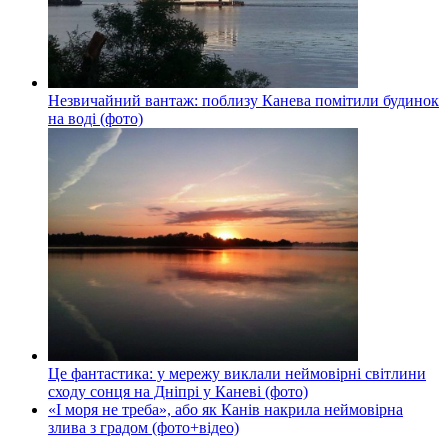
Незвичайний вантаж: поблизу Канева помітили будинок
на воді (фото)
Це фантастика: у мережу виклали неймовірні світлини
сходу сонця на Дніпрі у Каневі (фото)
«І моря не треба», або як Канів накрила неймовірна
злива з градом (фото+відео)