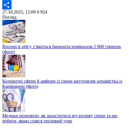
Twitter
27.10.2025, 12:09
0
924
Share
Погляд
Восени в обігу з’явиться банкнота номіналом 2 000 гривень
(фото)
Колоритні сфери й амфори із глини виготовляє керамістка із
Канівщини (фото)
Медики розповіли, як захиститися від впливу спеки та що
робити, якщо стався тепловий удар