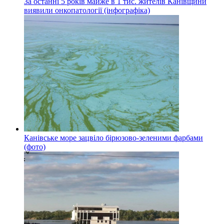
За останні 5 років майже в 1 тис. жителів Канівщини
виявили онкопатології (інфографіка)
Канівське море зацвіло бірюзово-зеленими фарбами
(фото)