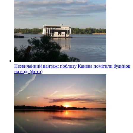
Незвичайний вантаж: поблизу Канева помітили будинок
на воді (фото)