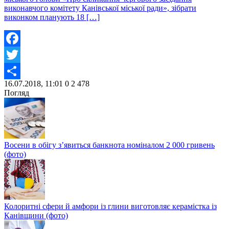
виконавчого комітету Канівської міської ради», зібрати
виконком планують 18 […]
Facebook
Twitter
16.07.2018, 11:01
0
2 478
Share
Погляд
Восени в обігу з’явиться банкнота номіналом 2 000 гривень
(фото)
Колоритні сфери й амфори із глини виготовляє керамістка із
Канівщини (фото)