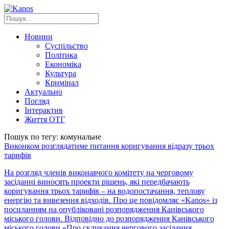
Новини
Суспільство
Політика
Економіка
Культура
Кримінал
Актуально
Погляд
Інтерактив
Життя ОТГ
Пошук по тегу: комунальне
Виконком розглядатиме питання коригування відразу трьох
тарифів
На розгляд членів виконавчого комітету на черговому
засіданні виносять проекти рішень, які передбачають
коригування трьох тарифів – на водопостачання, теплову
енергію та вивезення відходів. Про це повідомляє «Kanos» із
посиланням на опубліковані розпорядження Канівського
міського голови. Відповідно до розпорядження Канівського
міського голови «Про скликання чергового засідання