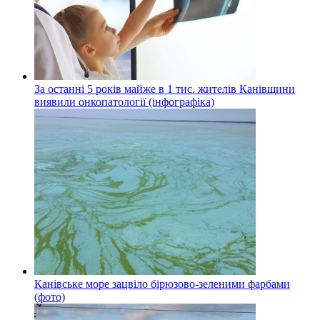
За останні 5 років майже в 1 тис. жителів Канівщини
виявили онкопатології (інфографіка)
Канівське море зацвіло бірюзово-зеленими фарбами
(фото)