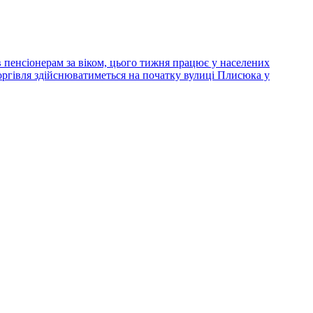
 пенсіонерам за віком, цього тижня працює у населених
оргівля здійснюватиметься на початку вулиці Плисюка у