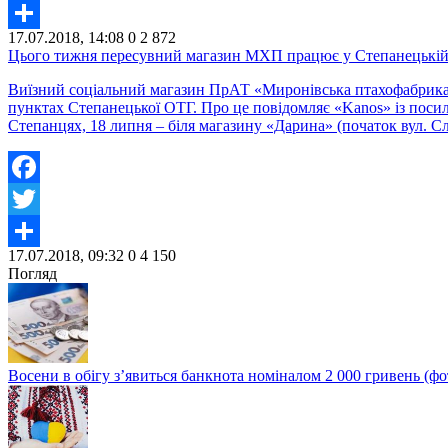
Twitter
17.07.2018, 14:08
0
2 872
Share
Цього тижня пересувний магазин МХП працює у Степанецькій
Виїзний соціальний магазин ПрАТ «Миронівська птахофабрика»,
пунктах Степанецької ОТГ. Про це повідомляє «Kanos» із посил
Степанцях, 18 липня – біля магазину «Дарина» (початок вул. Сл
Facebook
Twitter
17.07.2018, 09:32
0
4 150
Share
Погляд
Восени в обігу з’явиться банкнота номіналом 2 000 гривень (фо