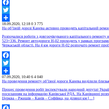
Facebook
Twitter
18.09.2020, 12:18
0
3 775
Share
На об’їзній дорозі Канева активно проводять капітальний ремон
Розпочалися роботи з довгоочікуваного капітального ремонту н
523+336. Ремонт автодороги Н-02 проходить у рамках програм
Черкаській області. На 4 км дороги Н-02 розпочато ремонт прої
Facebook
Twitter
07.09.2020, 10:40
6
4 040
Share
На проведення ремонту об’їзної дороги Канева виділили близьк
Процес проведення робіт інспектували народний депутат Україн
посиланням на інформацію Канівської РДА. На Канівщині розпо
Церква – Ржищів – Канів – Софіївка, на ділянці км […]