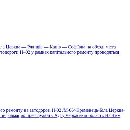
іла Церква — Ржищів — Канів — Софіївка на обході міста
втодороги Н–02 у рамках капітального ремонту проводяться
ого ремонту на автодорозі Н-02 /М-06/-Кременець-Біла Церква-
на інформацію пресслужби САД у Черкаській області. На 4 км