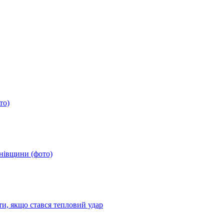
то)
анівщини (фото)
ти, якщо стався тепловий удар