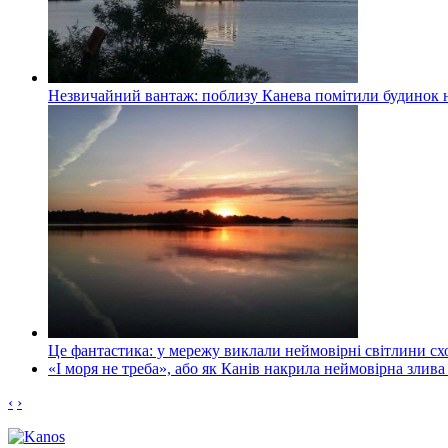
Незвичайний вантаж: поблизу Канева помітили будинок н
Це фантастика: у мережу виклали неймовірні світлини схо
«І моря не треба», або як Канів накрила неймовірна злива
‹
›