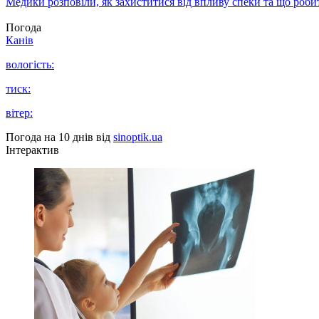
Медики розповіли, як захиститися від впливу спеки та що роби
Погода
Канів
вологість:
тиск:
вітер:
Погода на 10 днів від
sinoptik.ua
Інтерактив