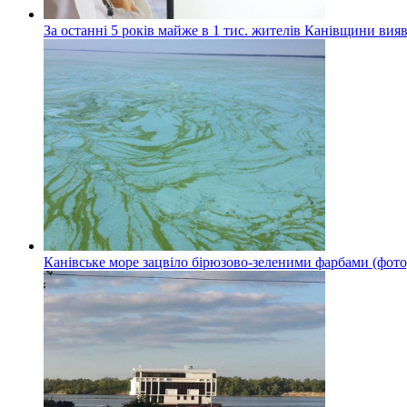
За останні 5 років майже в 1 тис. жителів Канівщини вияв
Канівське море зацвіло бірюзово-зеленими фарбами (фото