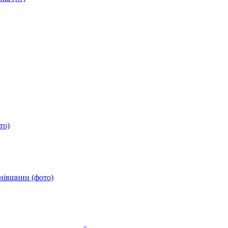
то)
анівщини (фото)