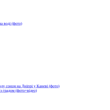
а воді (фото)
ду сонця на Дніпрі у Каневі (фото)
 з градом (фото+відео)