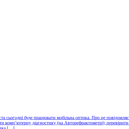
ста сьогодні буде працювати мобільна оптика. Про це повідомляє
йти комп’ютерну діагностику (на Авторефрактометрі); перевірити
ика […]