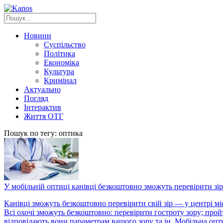
Новини
Суспільство
Політика
Економіка
Культура
Кримінал
Актуально
Погляд
Інтерактив
Життя ОТГ
Пошук по тегу: оптика
У мобільній оптиці канівці безкоштовно зможуть перевірити зір
Канівці зможуть безкоштовно перевірити свій зір — у центрі мі
Всі охочі зможуть безкоштовно: перевірити гостроту зору; про
відповідають вони параметрам вашого зору та ін. Мобільна опт