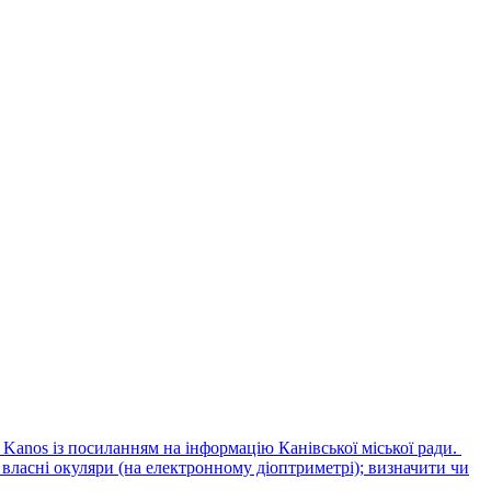
 Kanos із посиланням на інформацію Канівської міської ради.
 власні окуляри (на електронному діоптриметрі); визначити чи