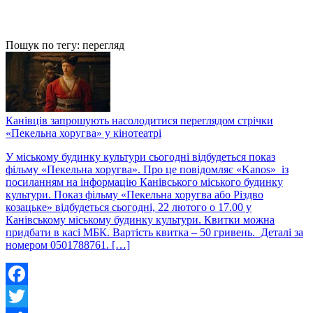
Пошук по тегу: перегляд
Канівців запрошують насолодитися переглядом стрічки
«Пекельна хоругва» у кінотеатрі
У міському будинку культури сьогодні відбудеться показ
фільму «Пекельна хоругва». Про це повідомляє «Kanos» із
посиланням на інформацію Канівського міського будинку
культури. Показ фільму «Пекельна хоругва або Різдво
козацьке» відбудеться сьогодні, 22 лютого о 17.00 у
Канівському міському будинку культури. Квитки можна
придбати в касі МБК. Вартість квитка – 50 гривень. Деталі за
номером 0501788761. […]
Facebook