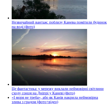
Незвичайний вантаж: поблизу Канева помітили будинок
на воді (фото)
Це фантастика: у мережу виклали неймовірні світлини
сходу сонця на Дніпрі у Каневі (фото)
«І моря не треба», або як Канів накрила неймовірна
злива з градом (фото+відео)