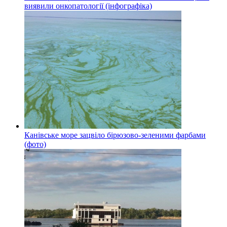
виявили онкопатології (інфографіка)
Канівське море зацвіло бірюзово-зеленими фарбами
(фото)