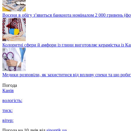
Восени в обігу з’явиться банкнота номіналом 2 000 гривень (фо
Колоритні сфери й амфори із глини виготовляє керамістка із К
Медики розповіли, як захиститися від впливу спеки та що роби
Погода
Канів
вологість:
тиск:
вітер:
Погода на 10 днів від
sinoptik.ua