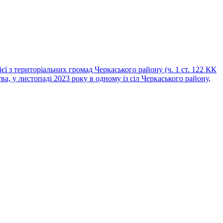
ї з територіальних громад Черкаського району (ч. 1 ст. 122 КК
а, у листопаді 2023 року в одному із сіл Черкаського району,