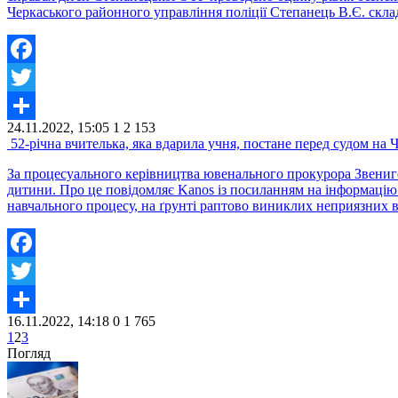
Черкаського районного управління поліції Степанець В.Є. склад
Facebook
Twitter
24.11.2022, 15:05
1
2 153
Share
52-річна вчителька, яка вдарила учня, постане перед судом на
За процесуального керівництва ювенального прокурора Звениго
дитини. Про це повідомляє Kanos із посиланням на інформацію п
навчального процесу, на ґрунті раптово виниклих неприязних 
Facebook
Twitter
16.11.2022, 14:18
0
1 765
Share
1
2
3
Погляд