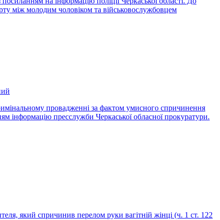
посиланням на інформацію поліції Черкаської області. До
порту між молодим чоловіком та військовослужбовцем
ний
кримінальному провадженні за фактом умисного спричинення
нням інформацію пресслужби Черкаської обласної прокуратури.
я, який спричинив перелом руки вагітній жінці (ч. 1 ст. 122