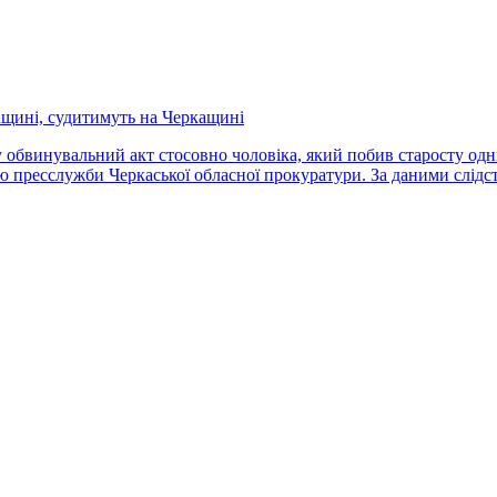
ащині, судитимуть на Черкащині
обвинувальний акт стосовно чоловіка, який побив старосту одніє
 пресслужби Черкаської обласної прокуратури. За даними слідств