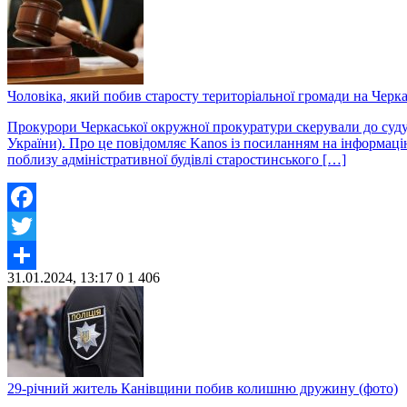
Чоловіка, який побив старосту територіальної громади на Черк
Прокурори Черкаської окружної прокуратури скерували до суду 
України). Про це повідомляє Kanos із посиланням на інформацію
поблизу адміністративної будівлі старостинського […]
Facebook
Twitter
31.01.2024, 13:17
0
1 406
Share
29-річний житель Канівщини побив колишню дружину (фото)