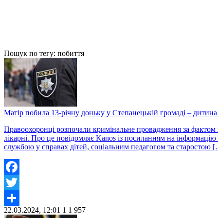
Пошук по тегу: побиття
Матір побила 13-річну доньку у Степанецькій громаді – дитина 
Правоохоронці розпочали кримінальне провадження за фактом нан
лікарні. Про це повідомляє Kanos із посиланням на інформацію 
службою у справах дітей, соціальним педагогом та cтаростою 
Facebook
Twitter
22.03.2024, 12:01
1
1 957
Share