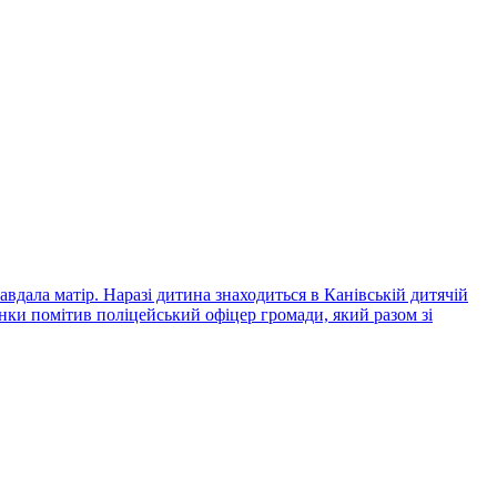
вдала матір. Наразі дитина знаходиться в Канівській дитячій
инки помітив поліцейський офіцер громади, який разом зі