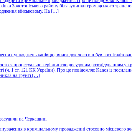
 відкрито кримінальне провадження. Про це повідомляє Kanos із 
амківка Золотоніського району біля зупинки громадського транс
шкодження військовому. На […]
есних ушкоджень канівцю, внаслідок чого він був госпіталізова
нюється процесуальне керівництво досудовим розслідуванням у 
і (ч. 1 ст. 121 КК України). Про це повідомляє Kanos із посила
иникла на ґрунті […]
 засудили на Черкащині
вачення в кримінальному провадженні стосовно місцевого жител