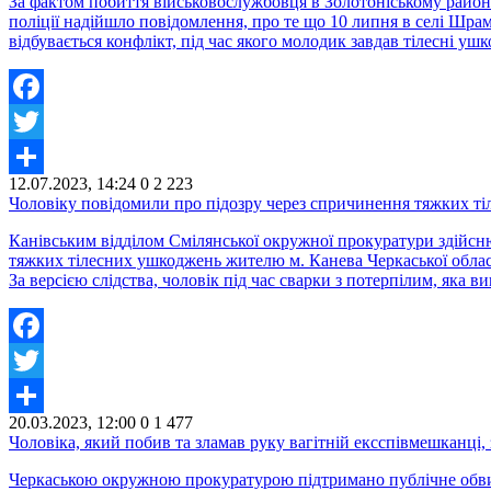
За фактом побиття військовослужбовця в Золотоніському районі
поліції надійшло повідомлення, про те що 10 липня в селі Шр
відбувається конфлікт, під час якого молодик завдав тілесні у
Facebook
Twitter
12.07.2023, 14:24
0
2 223
Share
Чоловіку повідомили про підозру через спричинення тяжких тіл
Канівським відділом Смілянської окружної прокуратури здійс
тяжких тілесних ушкоджень жителю м. Канева Черкаської област
За версією слідства, чоловік під час сварки з потерпілим, яка в
Facebook
Twitter
20.03.2023, 12:00
0
1 477
Share
Чоловіка, який побив та зламав руку вагітній ексспівмешканці,
Черкаською окружною прокуратурою підтримано публічне обвину