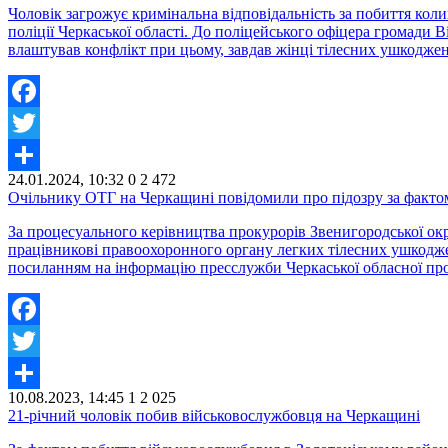
Чоловік загрожує кримінальна відповідальність за побиття кол
поліції Черкаської області. До поліцейського офіцера громади В
влаштував конфлікт при цьому, завдав жінці тілесних ушкодже
Facebook
Twitter
24.01.2024, 10:32
0
2 472
Share
Очільнику ОТГ на Черкащині повідомили про підозру за факто
За процесуального керівництва прокурорів Звенигородської ок
працівникові правоохоронного органу легких тілесних ушкоджен
посиланням на інформацію пресслужби Черкаської обласної прок
Facebook
Twitter
10.08.2023, 14:45
1
2 025
Share
21-річний чоловік побив військовослужбовця на Черкащині