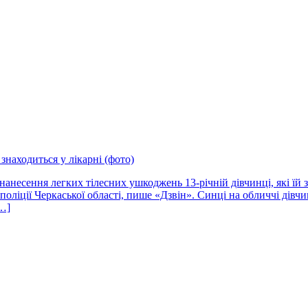
знаходиться у лікарні (фото)
есення легких тілесних ушкоджень 13-річній дівчинці, які їй за
поліції Черкаської області, пише «Дзвін». Синці на обличчі дівч
[…]