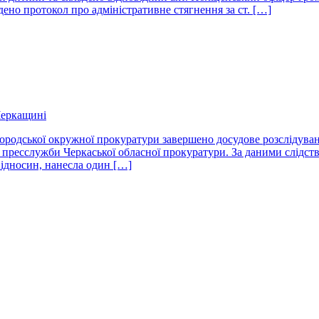
ено протокол про адміністративне стягнення за ст. […]
 Черкащині
родської окружної прокуратури завершено досудове розслідуван
ресслужби Черкаської обласної прокуратури. За даними слідства 
відносин, нанесла один […]