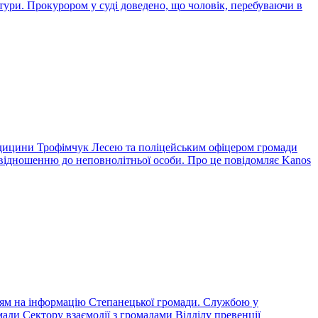
ури. Прокурором у суді доведено, що чоловік, перебуваючи в
медицини Трофімчук Лесею та поліцейським офіцером громади
 відношенню до неповнолітньої особи. Про це повідомляє Kanos
ням на інформацію Степанецької громади. Службою у
ади Сектору взаємодії з громадами Відділу превенції