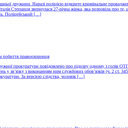
ишньої дружини. Наразі поліцією відкрите кримінальне провадже
італія Степанця звернулася 27-річна жінка, яка розповіла про те
нь. Поліцейський […]
м побиття правоохоронця
ружної прокуратури повідомлено про підозру одному з голів ОТ
ь у зв’язку з виконанням ним службових обов’язків (ч. 2 ст. 34
уратури. За версією слідства, чоловік […]