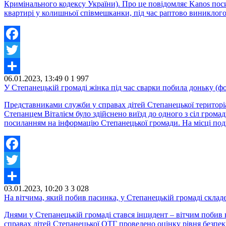
Кримінального кодексу України). Про це повідомляє Kanos пос
квартирі у колишньої співмешканки, під час раптово виниклого
Facebook
Twitter
06.01.2023, 13:49
0
1 997
Share
У Степанецькій громаді жінка під час сварки побила доньку (ф
Представниками служби у справах дітей Степанецької територі
Степанцем Віталієм було здійснено виїзд до одного з сіл гро
посиланням на інформацію Степанецької громади. На місці поді
Facebook
Twitter
03.01.2023, 10:20
3
3 028
Share
На вітчима, який побив пасинка, у Степанецькій громаді склад
Днями у Степанецькій громаді стався інцидент – вітчим побив
справах дітей Степанецької ОТГ проведено оцінку рівня безпек