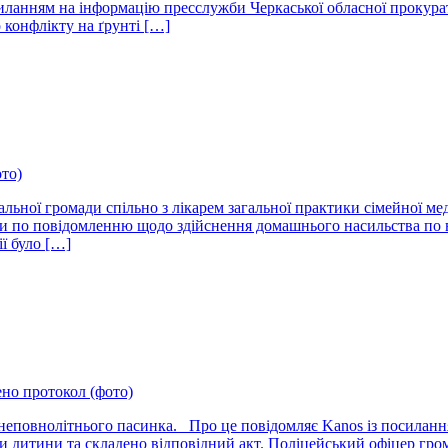
иланням на інформацію пресслужби Черкаської обласної прокурат
 конфлікту на ґрунті […]
ото)
альної громади спільно з лікарем загальної практики сімейної 
мади по повідомленню щодо здійснення домашнього насильства по
ї було […]
ено протокол (фото)
 неповнолітнього пасинка. Про це повідомляє Kanos із посилан
и дитини та складено відповідний акт. Поліцейський офіцер гром