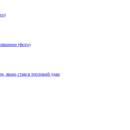
то)
анівщини (фото)
ти, якщо стався тепловий удар