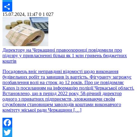
Twitter
15.07.2024, 11:47
0
1 027
Share
Директору на Черкащині правоохоронці повідомили про
підозру у привласненні більш як 1 млн гривень бюджетних
коштів
Посадовець вніс неправдиві відомості щодо виконання
будівельних робіт та завищив їх вартість. Фігуранту загрожує
позбавлення волі на строк до 12 років. Про це повідомляє
Kanos із посиланням на інформацію поліції Черкаської області.
Встановлено, що в період 2022 року, 58-річний директор
одного з приватних підприємств, зловживаючи своїм
службовим становищем заволодів коштами виконавчого
комітету міської ради Черкащини […]
Facebook