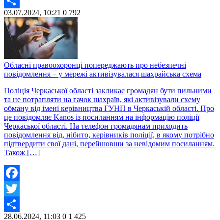
Twitter
03.07.2024, 10:21
0
792
Share
Обласні правоохоронці попереджають про небезпечні
повідомлення – у мережі активізувалася шахрайська схема
Поліція Черкаської області закликає громадян бути пильними
та не потрапляти на гачок шахраїв, які активізували схему
обману від імені керівництва ГУНП в Черкаській області. Про
це повідомляє Kanos із посиланням на інформацію поліції
Черкаської області. На телефон громадянам приходить
повідомлення від, нібито, керівників поліції, в якому потрібно
підтвердити свої дані, перейшовши за невідомим посиланням.
Також […]
Facebook
Twitter
28.06.2024, 11:03
0
1 425
Share