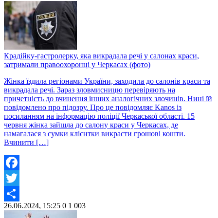
Крадійку-гастролерку, яка викрадала речі у салонах краси,
затримали правоохоронці у Черкасах (фото)
Жінка їздила регіонами України, заходила до салонів краси та
викрадала речі. Зараз зловмисницю перевіряють на
причетність до вчинення інших аналогічних злочинів. Нині їй
повідомлено про підозру. Про це повідомляє Kanos із
посиланням на інформацію поліції Черкаської області. 15
червня жінка зайшла до салону краси у Черкасах, де
намагалася з сумки клієнтки викрасти грошові кошти.
Вчинити […]
Facebook
Twitter
26.06.2024, 15:25
0
1 003
Share