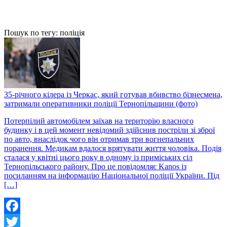
Пошук по тегу: поліція
35-річного кілера із Черкас, який готував вбивство бізнесмена,
затримали оперативники поліції Тернопільщини (фото)
Потерпілий автомобілем заїхав на територію власного
будинку і в цей момент невідомий здійснив постріли зі зброї
по авто, внаслідок чого він отримав три вогнепальних
поранення. Медикам вдалося врятувати життя чоловіка. Подія
сталася у квітні цього року в одному із приміських сіл
Тернопільського району. Про це повідомляє Kanos із
посиланням на інформацію Національної поліції України. Під
[…]
Facebook