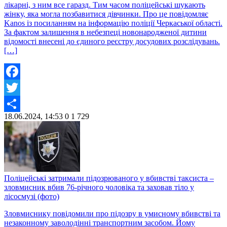
лікарні, з ним все гаразд. Тим часом поліцейські шукають
жінку, яка могла позбавитися дівчинки. Про це повідомляє
Kanos із посиланням на інформацію поліції Черкаської області.
За фактом залишення в небезпеці новонародженої дитини
відомості внесені до єдиного реєстру досудових розслідувань.
[…]
Facebook
Twitter
18.06.2024, 14:53
0
1 729
Share
Поліцейські затримали підозрюваного у вбивстві таксиста –
зловмисник вбив 76-річного чоловіка та заховав тіло у
лісосмузі (фото)
Зловмиснику повідомили про підозру в умисному вбивстві та
незаконному заволодінні транспортним засобом. Йому