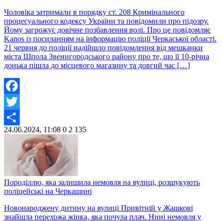
Чоловіка затримали в порядку ст. 208 Кримінального
процесуального кодексу України та повідомили про підозру.
Йому загрожує довічне позбавлення волі. Про це повідомляє
Kanos із посиланням на інформацію поліції Черкаської області.
21 червня до поліції надійшло повідомлення від мешканки
міста Шпола Звенигородського району про те, що її 10-річна
донька пішла до місцевого магазину та довгий час […]
Facebook
Twitter
24.06.2024, 11:08
0
2 135
Share
Породіллю, яка залишила немовля на вулиці, розшукують
поліцейські на Черкащині
Новонароджену дитину на вулиці Привітній у Жашкові
знайшла перехожа жінка, яка почула плач. Нині немовля у