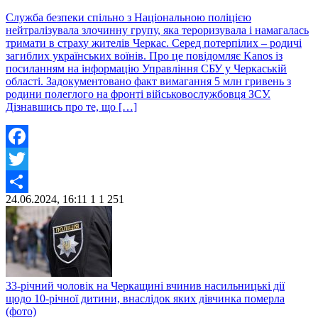
Служба безпеки спільно з Національною поліцією
нейтралізувала злочинну групу, яка тероризувала і намагалась
тримати в страху жителів Черкас. Серед потерпілих – родичі
загиблих українських воїнів. Про це повідомляє Kanos із
посиланням на інформацію Управління СБУ у Черкаській
області. Задокументовано факт вимагання 5 млн гривень з
родини полеглого на фронті військовослужбовця ЗСУ.
Дізнавшись про те, що […]
Facebook
Twitter
24.06.2024, 16:11
1
1 251
Share
33-річний чоловік на Черкащині вчинив насильницькі дії
щодо 10-річної дитини, внаслідок яких дівчинка померла
(фото)