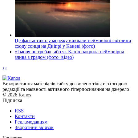
Це фантастика: у мережу виклали неймовірні світлини
сходу сонця на Дніпрі у Каневі (фото)
«І моря не треба», або як Канів накрила неймовірна
злива з градом (фото+відео)
‹
›
Використання матеріалів сайту дозволено тільки за згодою
редакції та наявності активного гіперпосилання на джерело
© 2026 Kanos
Підписка
RSS
Контакти
Рекламодавцям
Зворотний зв’язок
Контакти