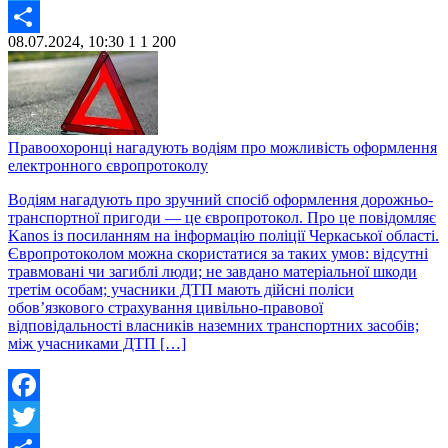
Twitter
08.07.2024, 10:30
1
1 200
Share
Правоохоронці нагадують водіям про можливість оформлення
електронного європротоколу
Водіям нагадують про зручний спосіб оформлення дорожньо-
транспортної пригоди — це європротокол. Про це повідомляє
Kanos із посиланням на інформацію поліції Черкаської області.
Європротоколом можна скористатися за таких умов: відсутні
травмовані чи загиблі люди; не завдано матеріальної шкоди
третім особам; учасники ДТП мають дійсні поліси
обов’язкового страхування цивільно-правової
відповідальності власників наземних транспортних засобів;
між учасниками ДТП […]
Facebook