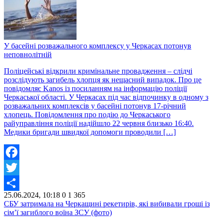
У басейні розважального комплексу у Черкасах потонув
неповнолітній
Поліцейські відкрили кримінальне провадження – слідчі
розслідують загибель хлопця як нещасний випадок. Про це
повідомляє Kanos із посиланням на інформацію поліції
Черкаської області. У Черкасах під час відпочинку в одному з
розважальних комплексів у басейні потонув 17-річний
хлопець. Повідомлення про подію до Черкаського
райуправління поліції надійшло 22 червня близько 16:40.
Медики бригади швидкої допомоги проводили […]
Facebook
Twitter
25.06.2024, 10:18
0
1 365
Share
СБУ затримала на Черкащині рекетирів, які вибивали гроші із
сім’ї загиблого воїна ЗСУ (фото)