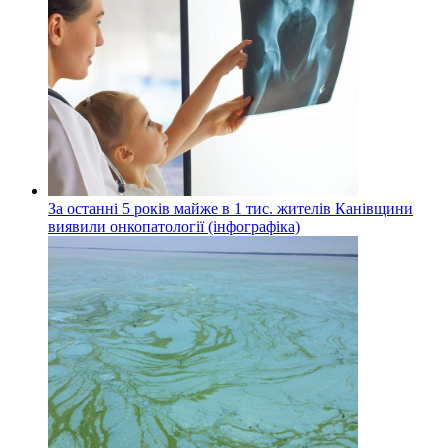
За останні 5 років майже в 1 тис. жителів Канівщини
виявили онкопатології (інфографіка)