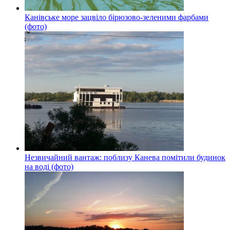
Канівське море зацвіло бірюзово-зеленими фарбами
(фото)
Незвичайний вантаж: поблизу Канева помітили будинок
на воді (фото)