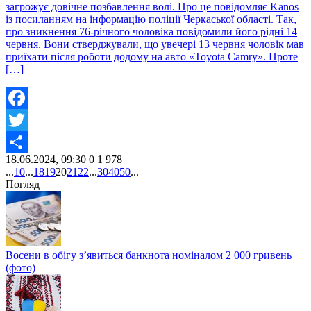
загрожує довічне позбавлення волі. Про це повідомляє Kanos
із посиланням на інформацію поліції Черкаської області. Так,
про зникнення 76-річного чоловіка повідомили його рідні 14
червня. Вони стверджували, що увечері 13 червня чоловік мав
приїхати після роботи додому на авто «Toyota Camry». Проте
[…]
Facebook
Twitter
18.06.2024, 09:30
0
1 978
Share
...
10
...
18
19
20
21
22
...
30
40
50
...
Погляд
Восени в обігу з’явиться банкнота номіналом 2 000 гривень
(фото)