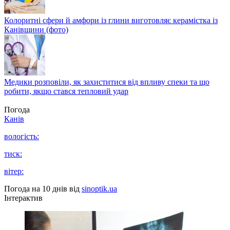
Колоритні сфери й амфори із глини виготовляє керамістка із
Канівщини (фото)
Медики розповіли, як захиститися від впливу спеки та що
робити, якщо стався тепловий удар
Погода
Канів
вологість:
тиск:
вітер:
Погода на 10 днів від
sinoptik.ua
Інтерактив