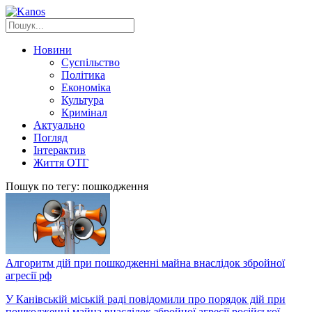
Новини
Суспільство
Політика
Економіка
Культура
Кримінал
Актуально
Погляд
Інтерактив
Життя ОТГ
Пошук по тегу: пошкодження
Алгоритм дій при пошкодженні майна внаслідок збройної
агресії рф
У Канівській міській раді повідомили про порядок дій при
пошкодженні майна внаслідок збройної агресії російської