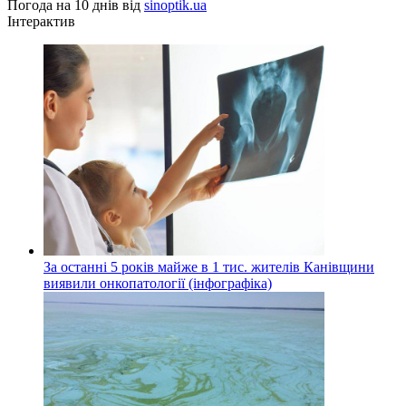
Погода на 10 днів від
sinoptik.ua
Інтерактив
За останні 5 років майже в 1 тис. жителів Канівщини
виявили онкопатології (інфографіка)