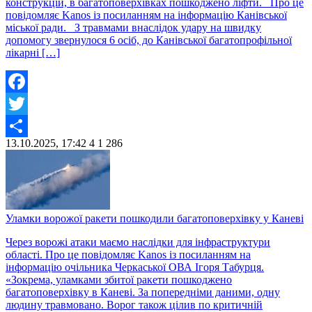
конструкцій, в багатоповерхівках пошкоджено ліфти. Про це
повідомляє Kanos із посиланням на інформацію Канівської
міської ради. З травмами внаслідок удару на швидку
допомогу звернулося 6 осіб, до Канівської багатопрофільної
лікарні […]
Facebook
Twitter
13.10.2025, 17:42
4
1 286
Share
Уламки ворожої ракети пошкодили багатоповерхівку у Каневі
Через ворожі атаки маємо наслідки для інфраструктури
області. Про це повідомляє Kanos із посиланням на
інформацію очільника Черкаської ОВА Ігоря Табурця.
«Зокрема, уламками збитої ракети пошкоджено
багатоповерхівку в Каневі. За попередніми даними, одну
людину травмовано. Ворог також цілив по критичній