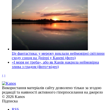
Це фантастика: у мережу виклали неймовірні світлини
сходу сонця на Дніпрі у Каневі (фото)
«І моря не треба», або як Канів накрила неймовірна
злива з градом (фото+відео)
‹
›
Використання матеріалів сайту дозволено тільки за згодою
редакції та наявності активного гіперпосилання на джерело
© 2026 Kanos
Підписка
RSS