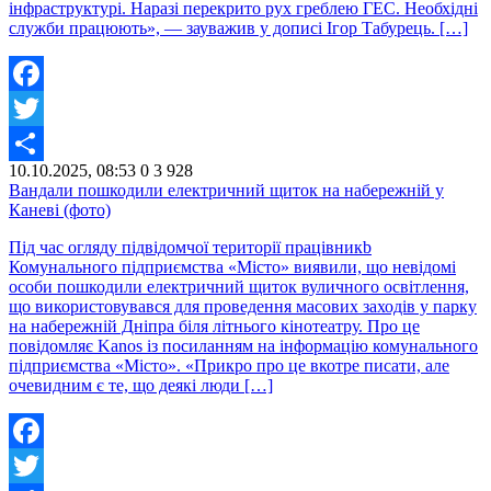
інфраструктурі. Наразі перекрито рух греблею ГЕС. Необхідні
служби працюють», — зауважив у дописі Ігор Табурець. […]
Facebook
Twitter
10.10.2025, 08:53
0
3 928
Share
Вандали пошкодили електричний щиток на набережній у
Каневі (фото)
Під час огляду підвідомчої території працівникb
Комунального підприємства «Місто» виявили, що невідомі
особи пошкодили електричний щиток вуличного освітлення,
що використовувався для проведення масових заходів у парку
на набережній Дніпра біля літнього кінотеатру. Про це
повідомляє Kanos із посиланням на інформацію комунального
підприємства «Місто». «Прикро про це вкотре писати, але
очевидним є те, що деякі люди […]
Facebook