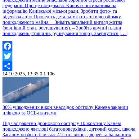
федерації. Про це повідомляє Kanos із посиланням на
інформацію Канівської міської ради. Зробити фото- та
відеофіксацію Проведіть детальну фото- та відеозйомку
пошкодженого майна. – Зніміть загальний вигляд житла
(зовнішній стан, розташування). – Зробіть крупні плани
пошкоджень (тріщини, руйнування тощо). Звернутися […]
Facebook
Twitter
14.10.2025, 13:35
0
1 106
Share
80% ушкоджених вікон внаслідок обстрілу Канева закрили
плівкою та ОСБ-плитами
Під час ракетно-дронового обстрілу 10 жовтня у Каневі
пошкоджено житлові багатоповерхівки, дитячий садок, школа.
Загалом розбито близько 2,5 тис. вікон, дверей та балконних