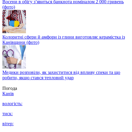
Восени в обігу з’явиться банкнота номіналом 2 000 гривень
(фото)
Колоритні сфери й амфори із глини виготовляє керамістка із
Канівщини (фото)
Медики розповіли, як захиститися від впливу спеки та що
робити, якщо стався тепловий удар
Погода
Канів
вологість:
тиск:
вітер: