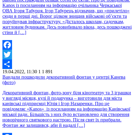
Kanos із посиланням на інформацію очільника Черкаської
ОВА Ігоря Табурця. Ігор Табурець відзначив, що «прилетіло»
сюди в перші дні. Ворог цілком знищив військові об’єкти та
поруйнував інфраструктуру. «Дісталось школам, садочкам,
житловим будинкам. Десь повибивало вікна, десь пошкоджені
стіни й […]
Facebook
Twitter
19.04.2022, 11:30
1
1 891
Share
Вандали пошкодили декоративний фонтан у центрі Канева
(фото)
Декоративний фонтан, фото-зону біля кінотеатру та 3 іграшки
у вигляді місяця, кулі й подарунка – виготовили для міста
канівські підприємці Юлія і Ігор Назаренки. Про це
повідомляє «Kanos» із посиланням на інформацію Канівської
міської ради. Більшість з них було встановлено для створення
новорічного святкового настрою. Після свят їх прибрали.
Фонтан же залишився, аби й надалі […]