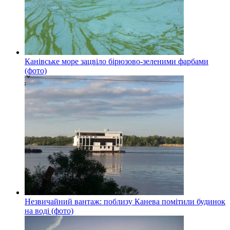
Канівське море зацвіло бірюзово-зеленими фарбами
(фото)
Незвичайний вантаж: поблизу Канева помітили будинок
на воді (фото)