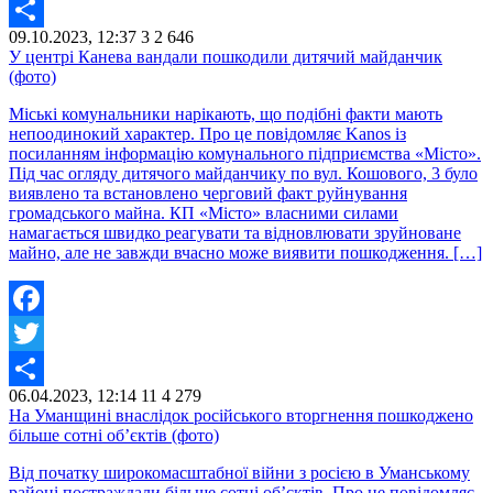
Twitter
09.10.2023, 12:37
3
2 646
Share
У центрі Канева вандали пошкодили дитячий майданчик
(фото)
Міські комунальники нарікають, що подібні факти мають
непоодинокий характер. Про це повідомляє Kanos із
посиланням інформацію комунального підприємства «Місто».
Під час огляду дитячого майданчику по вул. Кошового, 3 було
виявлено та встановлено черговий факт руйнування
громадського майна. КП «Місто» власними силами
намагається швидко реагувати та відновлювати зруйноване
майно, але не завжди вчасно може виявити пошкодження. […]
Facebook
Twitter
06.04.2023, 12:14
11
4 279
Share
На Уманщині внаслідок російського вторгнення пошкоджено
більше сотні об’єктів (фото)
Від початку широкомасштабної війни з росією в Уманському
районі постраждали більше сотні об’єктів. Про це повідомляє