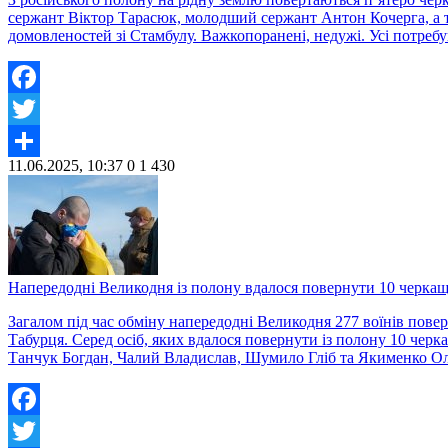
сержант Віктор Тарасюк, молодший сержант Антон Кочерга, а 
домовленостей зі Стамбулу. Важкопоранені, недужі. Усі потреб
Facebook
Twitter
11.06.2025, 10:37
0
1 430
Share
Напередодні Великодня із полону вдалося повернути 10 черкащ
Загалом під час обміну напередодні Великодня 277 воїнів пове
Табурця. Серед осіб, яких вдалося повернути із полону 10 че
Танчук Богдан, Чалий Владислав, Шумило Гліб та Якименко Ол
Facebook