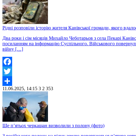
Рідні розповіли історію жителя Канівської громади, якого вдало
Два роки і сім місяців Михайло Чеботарьов з села Пекарі Канівс
посиланням на інформацію Суспільного. Військового повернули
війну […]
Facebook
Twitter
11.06.2025, 14:15
3
2 353
Share
Ще п’ятьох черкащан визволили з полону (фото)
З російського полону на рідну землю повертаються п’ятеро чер