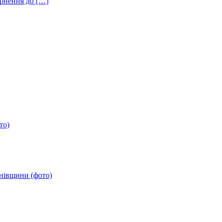
ернення до […]
то)
анівщини (фото)