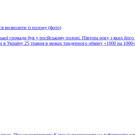
ся визволити із полону (фото)
ької громади був у російському полоні. Півтора року з яких його 
 в Україну 25 травня в межах триденного обміну «1000 на 1000
кащан. Про це повідомляє Kanos із посиланням на інформацію на