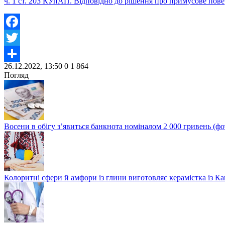
ч. 1 ст. 203 КУпАП. Відповідно до рішення про примусове пов
Facebook
Twitter
26.12.2022, 13:50
0
1 864
Share
Погляд
Восени в обігу з’явиться банкнота номіналом 2 000 гривень (фо
Колоритні сфери й амфори із глини виготовляє керамістка із К