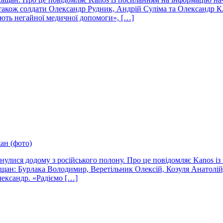
також солдати Олександр Рудник, Андрій Суліма та Олександр 
ують негайної медичної допомоги», […]
ан (фото)
рнулися додому з російського полону. Про це повідомляє Kanos і
ркащан: Бурлака Володимир, Веретільник Олексій, Козуля Анатол
ександр. «Радіємо […]