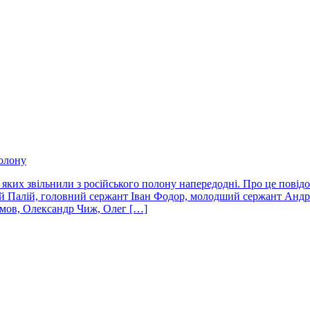
полону
 яких звільнили з російського полону напередодні. Про це повід
 Палій, головний сержант Іван Фодор, молодший сержант Андрій
мов, Олександр Чиж, Олег […]