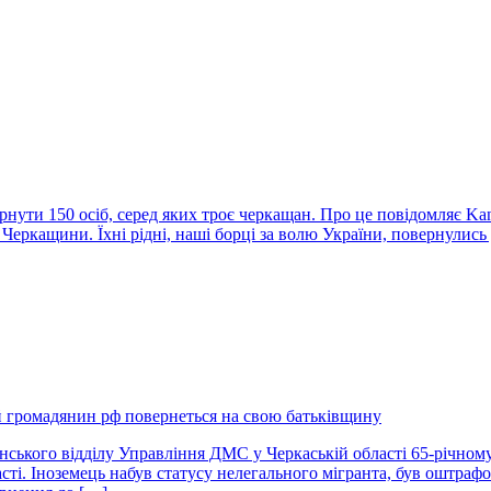
ернути 150 осіб, серед яких троє черкащан. Про це повідомляє K
Черкащини. Їхні рідні, наші борці за волю України, повернулись
й громадянин рф повернеться на свою батьківщину
нського відділу Управління ДМС у Черкаській області 65-річному
ті. Іноземець набув статусу нелегального мігранта, був оштрафо