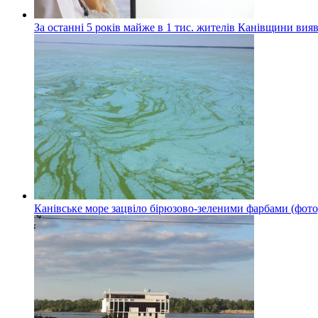
За останні 5 років майже в 1 тис. жителів Канівщини вияв
Канівське море зацвіло бірюзово-зеленими фарбами (фото