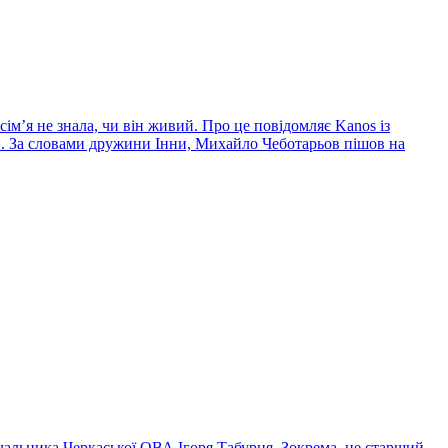
сім’я не знала, чи він живий. Про це повідомляє Kanos із
». За словами дружини Інни, Михайло Чеботарьов пішов на
чальника Черкаської ОВА Ігоря Табурця. Зокрема, це старший