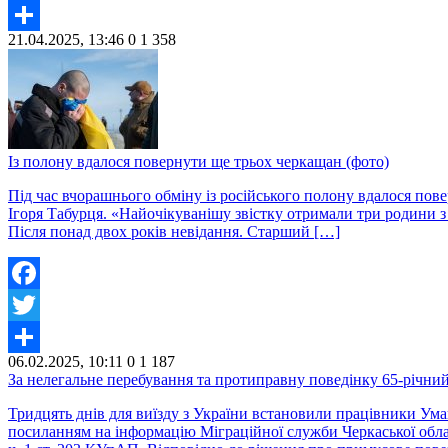
Twitter
21.04.2025, 13:46
0
1 358
Share
Із полону вдалося повернути ще трьох черкащан (фото)
Під час вчорашнього обміну із російського полону вдалося пов
Ігоря Табурця. «Найочікуванішу звістку отримали три родини з 
Після понад двох років невідання. Старший […]
Facebook
Twitter
06.02.2025, 10:11
0
1 187
Share
За нелегальне перебування та протиправну поведінку 65-річни
Тридцять днів для виїзду з України встановили працівники Ума
посиланням на інформацію Міграційної служби Черкаської облас