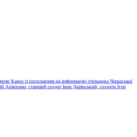
омляє Kanos із посиланням на інформацію очільника Черкаської
 Анікієнко, старший солдат Іван Дарінський, солдати Ігор