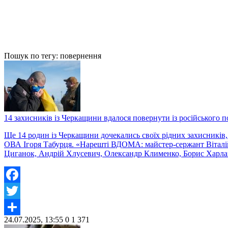
Пошук по тегу: повернення
14 захисників із Черкащини вдалося повернути із російського 
Ще 14 родин із Черкащини дочекались своїх рідних захисників,
ОВА Ігоря Табурця. «Нарешті ВДОМА: майстер-сержант Віталій
Циганок, Андрій Хлусевич, Олександр Клименко, Борис Харла
Facebook
Twitter
24.07.2025, 13:55
0
1 371
Share