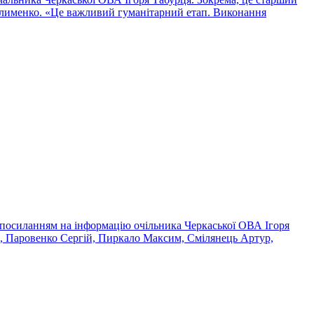
Клименко. «Це важливий гуманітарний етап. Виконання
з посиланням на інформацію очільника Черкаської ОВА Ігоря
ій, Паровенко Сергій, Пиркало Максим, Смілянець Артур,