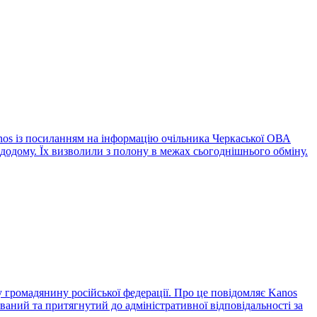
anos із посиланням на інформацію очільника Черкаської ОВА
 додому. Їх визволили з полону в межах сьогоднішнього обміну.
 громадянину російської федерації. Про це повідомляє Kanos
ваний та притягнутий до адміністративної відповідальності за