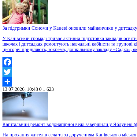
За підтримки Сономи у Каневі оновили майданчики у дитсадку
У Канівській громаді триває активна підготовка закладів освіт
школах і дитсадках ремонтують навчальні кабінети та групові 
цьогоріч приділяють, зокрема, дошкільному закладу «Садко», я
Facebook
Twitter
13.07.2026, 10:48
0
1 623
Share
Капітальний ремонт водонапірної вежі завершили у Яблуневі (
На прохання жителів села та за дорученням Канівського місько