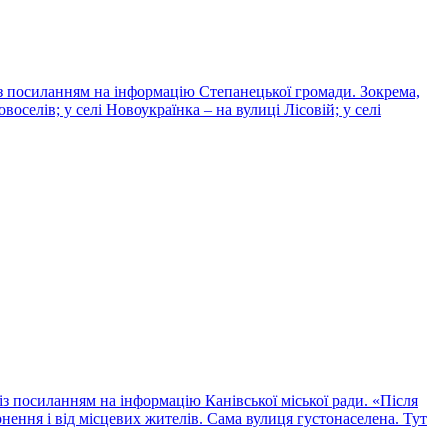
із посиланням на інформацію Степанецької громади. Зокрема,
оселів; у селі Новоукраїнка – на вулиці Лісовій; у селі
з посиланням на інформацію Канівської міської ради. «Після
ення і від місцевих жителів. Сама вулиця густонаселена. Тут