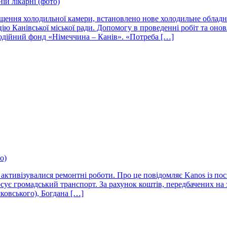
ій лікарні (фото)
іщення холодильної камери, встановлено нове холодильне обладн
цію Канівської міської ради. Допомогу в проведенні робіт та оно
годійний фонд «Німеччина – Канів». «Потреба […]
о)
 активізувалися ремонтні роботи. Про це повідомляє Kanos із по
сує громадський транспорт. За рахунок коштів, передбачених на
ковського), Богдана […]