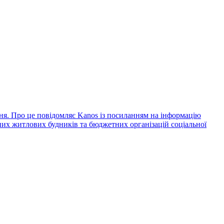
втня. Про це повідомляє Kanos із посиланням на інформацію
рних житлових будників та бюджетних організацій соціальної