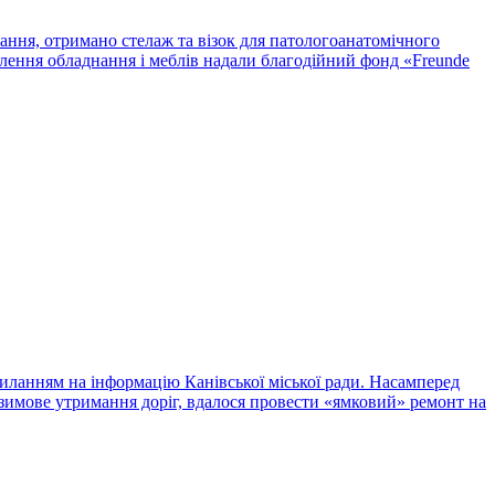
ання, отримано стелаж та візок для патологоанатомічного
влення обладнання і меблів надали благодійний фонд «Freunde
силанням на інформацію Канівської міської ради. Насамперед
 зимове утримання доріг, вдалося провести «ямковий» ремонт на