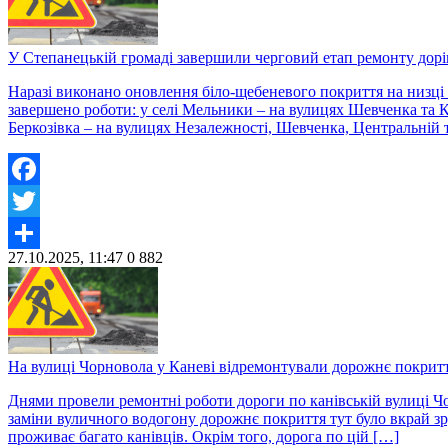
У Степанецькій громаді завершили черговий етап ремонту дорі
Наразі виконано оновлення біло-щебеневого покриття на низці
завершено роботи: у селі Мельники – на вулицях Шевченка та Кал
Беркозівка – на вулицях Незалежності, Шевченка, Центральній т
Facebook
Twitter
27.10.2025, 11:47
0
882
Share
На вулиці Чорновола у Каневі відремонтували дорожнє покритт
Днями провели ремонтні роботи дороги по канівській вулиці Чо
заміни вуличного водогону дорожнє покриття тут було вкрай зр
проживає багато канівців. Окрім того, дорога по цій […]