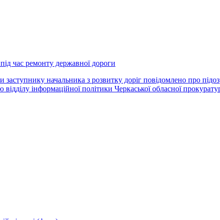
ід час ремонту державної дороги
и заступнику начальника з розвитку доріг повідомлено про підо
 відділу інформаційної політики Черкаської обласної прокуратури