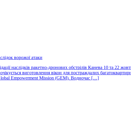
слідок ворожої атаки
відації наслідків ракетно-дронових обстрілів Канева 10 та 22 жо
що очікується виготовлення вікон для постраждалих багатокварти
Global Empowerment Mission (GEM). Водночас […]