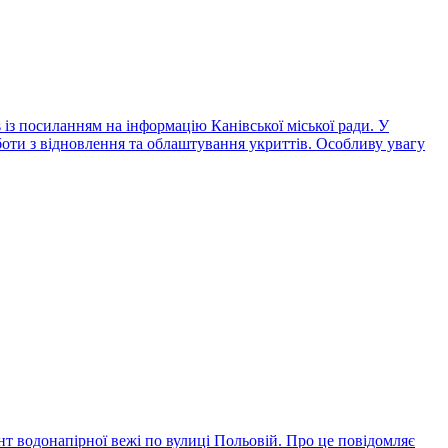
 із посиланням на інформацію Канівської міської ради. У
боти з відновлення та облаштування укриттів. Особливу увагу
нт водонапірної вежі по вулиці Польовій. Про це повідомляє