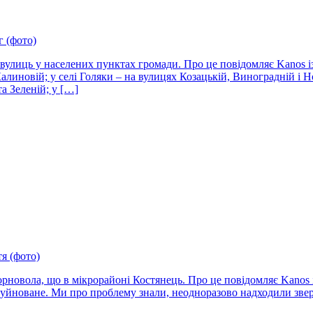
г (фото)
 вулиць у населених пунктах громади. Про це повідомляє Kanos 
иновій; у селі Голяки – на вулицях Козацькій, Виноградній і Нов
а Зеленій; у […]
я (фото)
рновола, що в мікрорайоні Костянець. Про це повідомляє Kanos і
уйноване. Ми про проблему знали, неодноразово надходили зверн