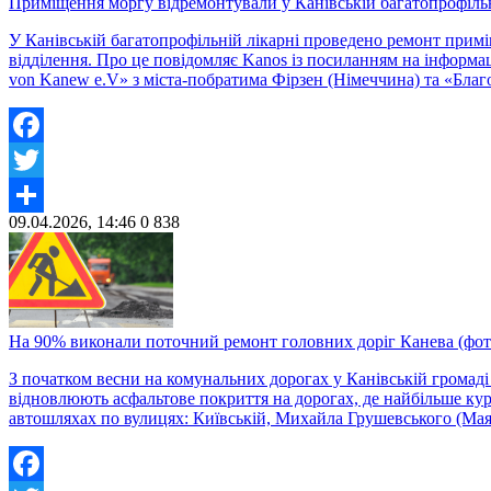
Приміщення моргу відремонтували у Канівській багатопрофільн
У Канівській багатопрофільній лікарні проведено ремонт прим
відділення. Про це повідомляє Kanos із посиланням на інформа
von Kanew e.V» з міста-побратима Фірзен (Німеччина) та «Бла
Facebook
Twitter
09.04.2026, 14:46
0
838
Share
На 90% виконали поточний ремонт головних доріг Канева (фот
З початком весни на комунальних дорогах у Канівській громаді
відновлюють асфальтове покриття на дорогах, де найбільше кур
автошляхах по вулицях: Київській, Михайла Грушевського (Мая