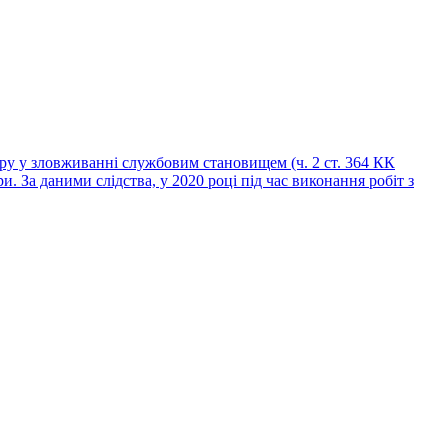
зру у зловживанні службовим становищем (ч. 2 ст. 364 КК
. За даними слідства, у 2020 році під час виконання робіт з