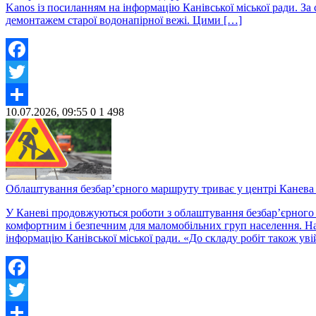
Kanos із посиланням на інформацію Канівської міської ради. З
демонтажем старої водонапірної вежі. Цими […]
Facebook
Twitter
10.07.2026, 09:55
0
1 498
Share
Облаштування безбар’єрного маршруту триває у центрі Канева 
У Каневі продовжуються роботи з облаштування безбар’єрного
комфортним і безпечним для маломобільних груп населення. Нар
інформацію Канівської міської ради. «До складу робіт також ув
Facebook
Twitter