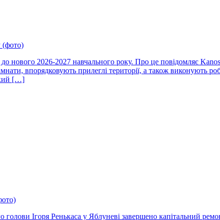
 (фото)
и до нового 2026-2027 навчального року. Про це повідомляє Kanos
кімнати, впорядковують прилеглі території, а також виконують ро
кий […]
фото)
го голови Ігоря Ренькаса у Яблуневі завершено капітальний ремо