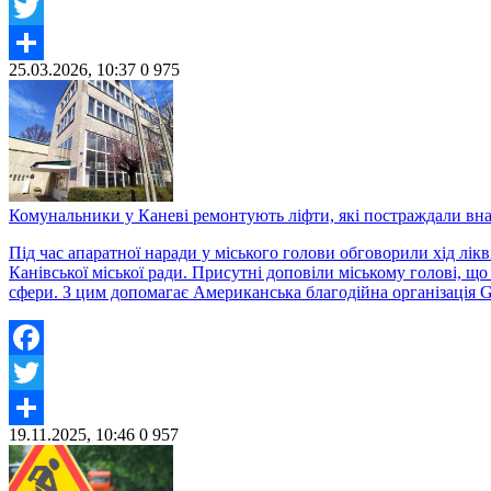
Facebook
Twitter
25.03.2026, 10:37
0
975
Share
Комунальники у Каневі ремонтують ліфти, які постраждали вна
Під час апаратної наради у міського голови обговорили хід лік
Канівської міської ради. Присутні доповіли міському голові, 
сфери. З цим допомагає Американська благодійна організація 
Facebook
Twitter
19.11.2025, 10:46
0
957
Share