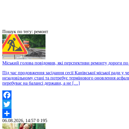
Пошук по тегу: ремонт
Міський голова повідомив, які перспективи ремонту дороги по
Під час продовження засідання сесії Канівської міської ради у
незадовільному стані та потребує термінового оновлення асфал
перебуває на балансі держави, а не […]
Facebook
Twitter
06.08.2026, 14:57
0
195
Share