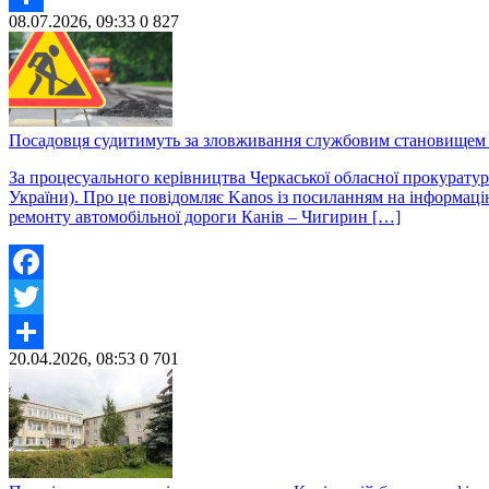
08.07.2026, 09:33
0
827
Share
Посадовця судитимуть за зловживання службовим становищем п
За процесуального керівництва Черкаської обласної прокуратур
України). Про це повідомляє Kanos із посиланням на інформацію
ремонту автомобільної дороги Канів – Чигирин […]
Facebook
Twitter
20.04.2026, 08:53
0
701
Share