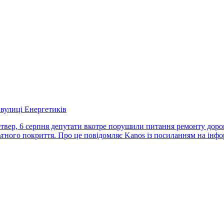
 вулиці Енергетиків
 четвер, 6 серпня депутати вкотре порушили питання ремонту доро
ьтного покриття. Про це повідомляє Kanos із посиланням на інфо