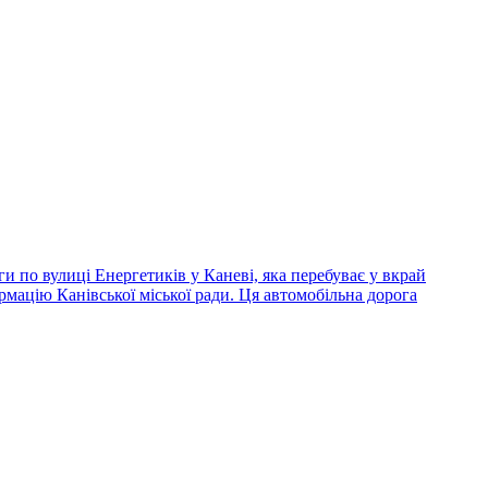
ги по вулиці Енергетиків у Каневі, яка перебуває у вкрай
рмацію Канівської міської ради. Ця автомобільна дорога