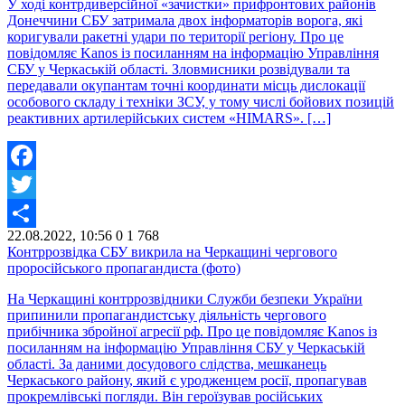
У ході контрдиверсійної «зачистки» прифронтових районів
Донеччини СБУ затримала двох інформаторів ворога, які
коригували ракетні удари по території регіону. Про це
повідомляє Kanos із посиланням на інформацію Управління
СБУ у Черкаській області. Зловмисники розвідували та
передавали окупантам точні координати місць дислокації
особового складу і техніки ЗСУ, у тому числі бойових позицій
реактивних артилерійських систем «HIMARS». […]
Facebook
Twitter
22.08.2022, 10:56
0
1 768
Share
Контррозвідка СБУ викрила на Черкащині чергового
проросійського пропагандиста (фото)
На Черкащині контррозвідники Служби безпеки України
припинили пропагандистську діяльність чергового
прибічника збройної агресії рф. Про це повідомляє Kanos із
посиланням на інформацію Управління СБУ у Черкаській
області. За даними досудового слідства, мешканець
Черкаського району, який є уродженцем росії, пропагував
прокремлівські погляди. Він героїзував російських