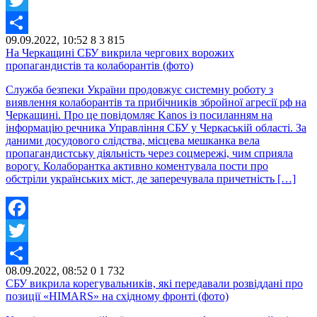
Twitter
09.09.2022, 10:52
8
3 815
Share
На Черкащині СБУ викрила чергових ворожих
пропагандистів та колаборантів (фото)
Служба безпеки України продовжує системну роботу з
виявлення колаборантів та прибічників збройної агресії рф на
Черкащині. Про це повідомляє Kanos із посиланням на
інформацію речника Управління СБУ у Черкаській області. За
даними досудового слідства, місцева мешканка вела
пропагандистську діяльність через соцмережі, чим сприяла
ворогу. Колаборантка активно коментувала пости про
обстріли українських міст, де заперечувала причетність […]
Facebook
Twitter
08.09.2022, 08:52
0
1 732
Share
СБУ викрила корегувальників, які передавали розвіддані про
позиції «HIMARS» на східному фронті (фото)