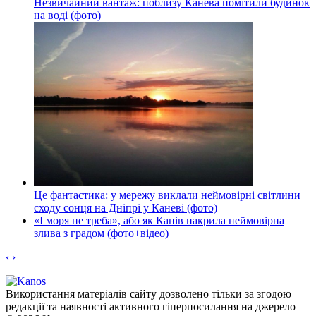
Незвичайний вантаж: поблизу Канева помітили будинок
на воді (фото)
Це фантастика: у мережу виклали неймовірні світлини
сходу сонця на Дніпрі у Каневі (фото)
«І моря не треба», або як Канів накрила неймовірна
злива з градом (фото+відео)
‹
›
Використання матеріалів сайту дозволено тільки за згодою
редакції та наявності активного гіперпосилання на джерело