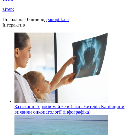
вітер:
Погода на 10 днів від
sinoptik.ua
Інтерактив
За останні 5 років майже в 1 тис. жителів Канівщини
виявили онкопатології (інфографіка)