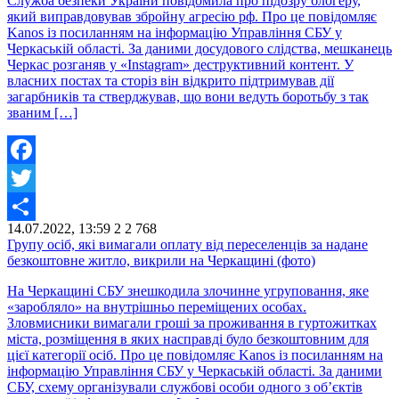
Служба безпеки України повідомила про підозру блогеру,
який виправдовував збройну агресію рф. Про це повідомляє
Kanos із посиланням на інформацію Управління СБУ у
Черкаській області. За даними досудового слідства, мешканець
Черкас розганяв у «Instagram» деструктивний контент. У
власних постах та сторіз він відкрито підтримував дії
загарбників та стверджував, що вони ведуть боротьбу з так
званим […]
Facebook
Twitter
14.07.2022, 13:59
2
2 768
Share
Групу осіб, які вимагали оплату від переселенців за надане
безкоштовне житло, викрили на Черкащині (фото)
На Черкащині СБУ знешкодила злочинне угруповання, яке
«заробляло» на внутрішньо переміщених особах.
Зловмисники вимагали гроші за проживання в гуртожитках
міста, розміщення в яких насправді було безкоштовним для
цієї категорії осіб. Про це повідомляє Kanos із посиланням на
інформацію Управління СБУ у Черкаській області. За даними
СБУ, схему організували службові особи одного з об’єктів