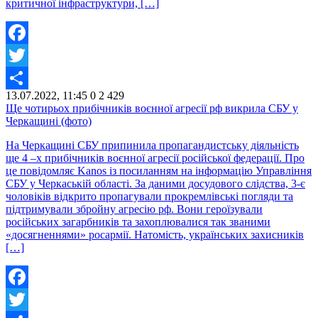
критичної інфраструктури, […]
Facebook
Twitter
13.07.2022, 11:45
0
2 429
Share
Ще чотирьох прибічників воєнної агресії рф викрила СБУ у
Черкащині (фото)
На Черкащині СБУ припинила пропагандистську діяльність
ще 4 –х прибічників воєнної агресії російської федерації. Про
це повідомляє Kanos із посиланням на інформацію Управління
СБУ у Черкаській області. За даними досудового слідства, 3-є
чоловіків відкрито пропагували прокремлівські погляди та
підтримували збройну агресію рф. Вони героїзували
російських загарбників та захоплювалися так званими
«досягненнями» росармії. Натомість, українських захисників
[…]
Facebook