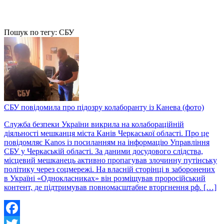
Пошук по тегу: СБУ
СБУ повідомила про підозру колаборанту із Канева (фото)
Служба безпеки України викрила на колабораційній
діяльності мешканця міста Канів Черкаської області. Про це
повідомляє Kanos із посиланням на інформацію Управління
СБУ у Черкаській області. За даними досудового слідства,
місцевий мешканець активно пропагував злочинну путінську
політику через соцмережі. На власній сторінці в заборонених
в Україні «Однокласниках» він розміщував проросійський
контент, де підтримував повномасштабне вторгнення рф. […]
Facebook