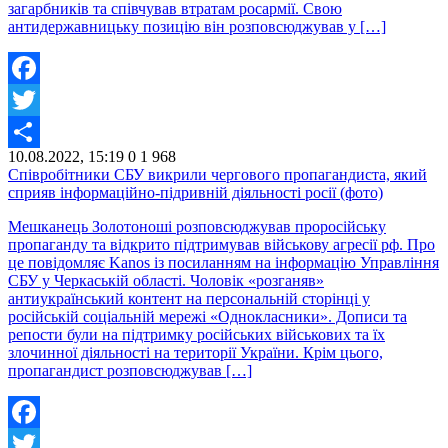
загарбників та співчував втратам росармії. Свою
антидержавницьку позицію він розповсюджував у […]
Facebook
Twitter
10.08.2022, 15:19
0
1 968
Share
Співробітники СБУ викрили чергового пропагандиста, який
сприяв інформаційно-підривній діяльності росії (фото)
Мешканець Золотоноші розповсюджував проросійську
пропаганду та відкрито підтримував військову агресії рф. Про
це повідомляє Kanos із посиланням на інформацію Управління
СБУ у Черкаській області. Чоловік «розганяв»
антиукраїнський контент на персональній сторінці у
російській соціальній мережі «Однокласники». Дописи та
репости були на підтримку російських військових та їх
злочинної діяльності на території України. Крім цього,
пропагандист розповсюджував […]
Facebook