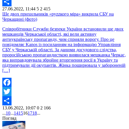
Twitter
27.06.2022, 11:44
5
2 415
Share
Ще двох прихильників «руzzкого міра» викрила СБУ на
Черкащині (фото)
Співробітники Служби безпеки України встановили ще двох
мешканців Черкаської області, які вели активну
антиукраїнську пропаганду, чим сприяли ворогу. Про це
повідомляє Kanos із посиланням на інформацію Управління
СБУ у Черкаській області. За даними досудового слідства,
проросійською пропагандисткою виявилася мешканка Черкас,
яка виправдовувала збройне вторгнення росії в Україну та
підтримували дії окупантів. Жінка поширювала у забороненій
[…]
Facebook
Twitter
13.06.2022, 10:07
0
2 166
Share
...
10
...
14
15
16
17
18
...
Погляд