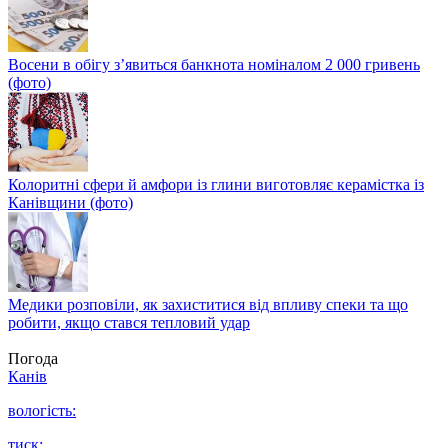
Восени в обігу з’явиться банкнота номіналом 2 000 гривень
(фото)
Колоритні сфери й амфори із глини виготовляє керамістка із
Канівщини (фото)
Медики розповіли, як захиститися від впливу спеки та що
робити, якщо стався тепловий удар
Погода
Канів
вологість:
тиск: