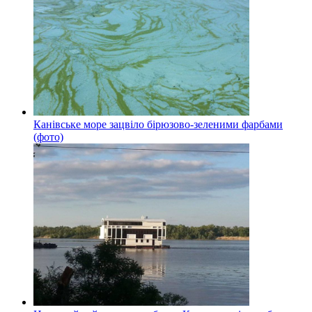
Канівське море зацвіло бірюзово-зеленими фарбами
(фото)