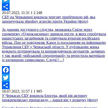
Twitter
20.07.2022, 11:31
1
2 248
Share
СБУ на Черкащині викрила чергову прибічницю рф, яка
заперечувала збройну агресію проти України (фото)
За даними досудового слідства, мешканка Сміли через
соцмережу «Однокласники» ширила пости, в яких героїзувала
рашистських загарбників та співчувала втратам російських
військ. Про це повідомляє Kanos із посиланням на інформацію
Управління СБУ у Черкаській області. У публікаціях жінка
відкрито підтримувала та виправдовувала окупантів, задіяних
у так званій «військовій спецоперації» та репостила матеріали
із злочинною символікою. Слідчі […]
Facebook
Twitter
18.07.2022, 11:57
1
1 985
Share
У Черкасах СБУ викрила блогера, який вів активну
прокремлівську пропаганду, – наразі він у розшуку (фото)