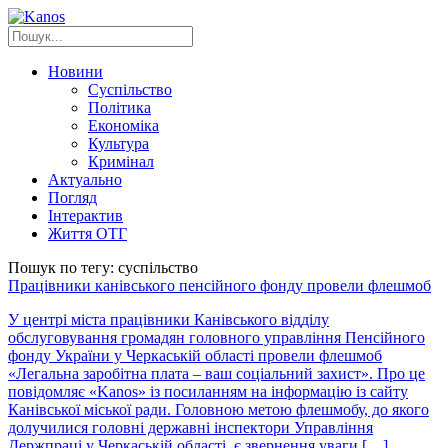
Новини
Суспільство
Політика
Економіка
Культура
Кримінал
Актуально
Погляд
Інтерактив
Життя ОТГ
Пошук по тегу: суспільство
Працівники канівського пенсійного фонду провели флешмоб
У центрі міста працівники Канівського відділу
обслуговування громадян головного управління Пенсійного
фонду України у Черкаській області провели флешмоб
«Легальна заробітна плата – ваш соціальний захист». Про це
повідомляє «Kanos» із посиланням на інформацію із сайту
Канівської міської ради. Головною метою флешмобу, до якого
долучилися головні державні інспектори Управління
Держпраці у Черкаській області, є звернення уваги […]