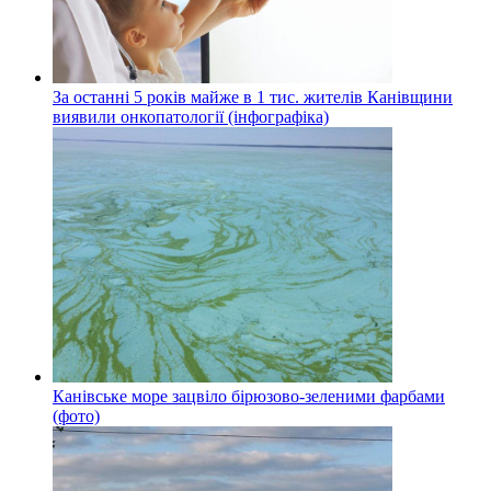
За останні 5 років майже в 1 тис. жителів Канівщини
виявили онкопатології (інфографіка)
Канівське море зацвіло бірюзово-зеленими фарбами
(фото)