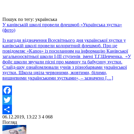
Пошук по тегу: українська
У канівській школі провели флешмоб «Українська хустка»
(фото)
Із нагоди відзначення Всесвітнього дня української хустки у
канівській школі провели колоритний флешмоб. Про це
повідомляє «Kanos» із посиланням на інформацію Канівської
загальноосвітньої школи І-ІІІ ступенів імені Т.Г.Шевченка. «У
фойє школи звучали пісні про мамину та бабусину хустки.
Слайд-шоу ознайомлювали учнів з різнобарвами української
хустки. Школа цвіла червоними, жовтими, білими,
вишневими українськими хустками», – зазначено […]
Facebook
Twitter
06.12.2019, 13:22
3
4 068
Share
Погляд