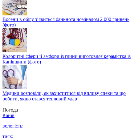
Восени в обігу з’явиться банкнота номіналом 2 000 гривень
(фото)
Колоритні сфери й амфори із глини виготовляє керамістка із
Канівщини (фото)
Медики розповіли, як захиститися від впливу спеки та що
робити, якщо стався тепловий удар
Погода
Канів
вологість:
тиск: