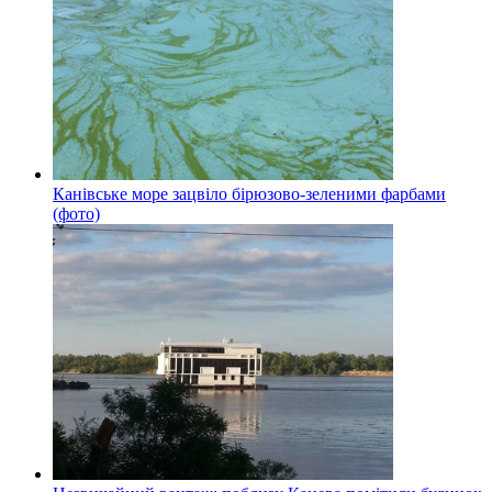
Канівське море зацвіло бірюзово-зеленими фарбами
(фото)