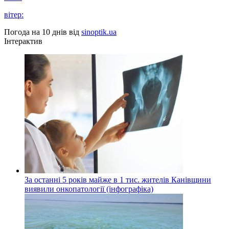
вітер:
Погода на 10 днів від
sinoptik.ua
Інтерактив
За останні 5 років майже в 1 тис. жителів Канівщини
виявили онкопатології (інфографіка)