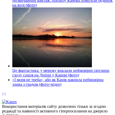
Незвичайний вантаж: поблизу Канева помітили будинок
на воді (фото)
Це фантастика: у мережу виклали неймовірні світлини
сходу сонця на Дніпрі у Каневі (фото)
«І моря не треба», або як Канів накрила неймовірна
злива з градом (фото+відео)
‹
›
Використання матеріалів сайту дозволено тільки за згодою
редакції та наявності активного гіперпосилання на джерело