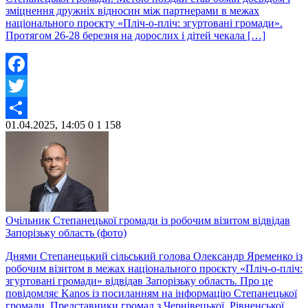
зміцнення дружніх відносин між партнерами в межах
національного проєкту «Пліч-о-пліч: згуртовані громади».
Протягом 26-28 березня на дорослих і дітей чекала […]
Facebook
Twitter
01.04.2025, 14:05
0
1 158
Share
Очільник Степанецької громади із робочим візитом відвідав
Запорізьку область (фото)
Днями Степанецький сільський голова Олександр Яременко із
робочим візитом в межах національного проєкту «Пліч-о-пліч:
згуртовані громади» відвідав Запорізьку область. Про це
повідомляє Kanos із посиланням на інформацію Степанецької
громади. Представники громад з Чернівецької, Рівненської,