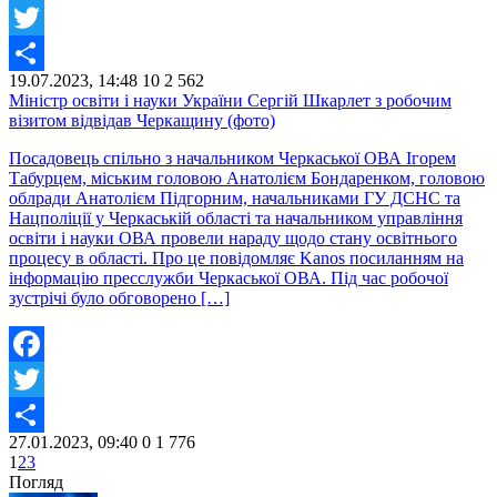
Facebook
Twitter
19.07.2023, 14:48
10
2 562
Share
Міністр освіти і науки України Сергій Шкарлет з робочим
візитом відвідав Черкащину (фото)
Посадовець спільно з начальником Черкаської ОВА Ігорем
Табурцем, міським головою Анатолієм Бондаренком, головою
облради Анатолієм Підгорним, начальниками ГУ ДСНС та
Нацполіції у Черкаській області та начальником управління
освіти і науки ОВА провели нараду щодо стану освітнього
процесу в області. Про це повідомляє Kanos посиланням на
інформацію пресслужби Черкаської ОВА. Під час робочої
зустрічі було обговорено […]
Facebook
Twitter
27.01.2023, 09:40
0
1 776
Share
1
2
3
Погляд