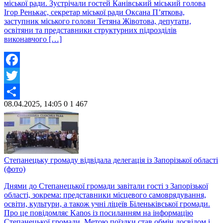
міської ради. Зустрічали гостей Канівський міський голова
Ігор Ренькас, секретар міської ради Оксана П’яткова,
заступник міського голови Тетяна Жівотова, депутати,
освітяни та представники структурних підрозділів
виконавчого […]
Facebook
Twitter
08.04.2025, 14:05
0
1 467
Share
Степанецьку громаду відвідала делегація із Запорізької області
(фото)
Днями до Степанецької громади завітали гості з Запорізької
області, зокрема: представники місцевого самоврядування,
освіти, культури, а також учні ліцеїв Біленьківської громади.
Про це повідомляє Kanos із посиланням на інформацію
Степанецької громади. Метою поїздки став обмін досвідом і