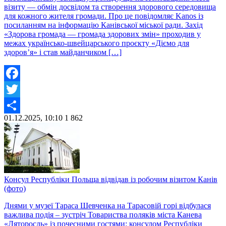
візиту — обмін досвідом та створення здорового середовища
для кожного жителя громади. Про це повідомляє Kanos із
посиланням на інформацію Канівської міської ради. Захід
«Здорова громада — громада здорових змін» проходив у
межах українсько-швейцарського проєкту «Діємо для
здоров’я» і став майданчиком […]
Facebook
Twitter
01.12.2025, 10:10
1
862
Share
Консул Республіки Польща відвідав із робочим візитом Канів
(фото)
Днями у музеї Тараса Шевченка на Тарасовій горі відбулася
важлива подія – зустріч Товариства поляків міста Канева
«Ляторосль» із почесними гостями: консулом Республіки