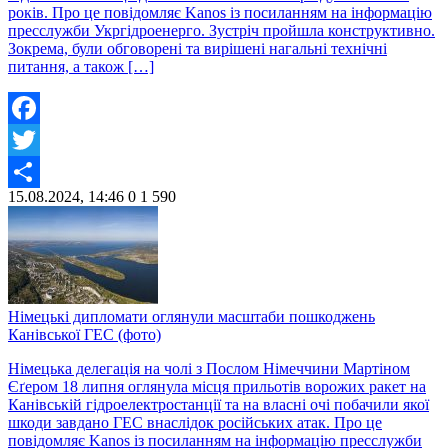
років. Про це повідомляє Kanos із посиланням на інформацію
пресслужби Укргідроенерго. Зустріч пройшла конструктивно.
Зокрема, були обговорені та вирішені нагальні технічні
питання, а також […]
Facebook
Twitter
15.08.2024, 14:46
0
1 590
Share
Німецькі дипломати оглянули масштаби пошкоджень
Канівської ГЕС (фото)
Німецька делегація на чолі з Послом Німеччини Мартіном
Єґером 18 липня оглянула місця прильотів ворожих ракет на
Канівській гідроелектростанції та на власні очі побачили якої
шкоди завдано ГЕС внаслідок російських атак. Про це
повідомляє Kanos із посиланням на інформацію пресслужби