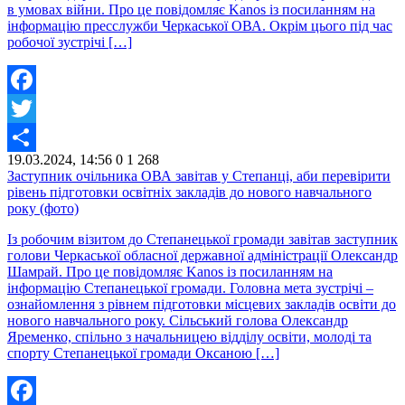
в умовах війни. Про це повідомляє Kanos із посиланням на
інформацію пресслужби Черкаської ОВА. Окрім цього під час
робочої зустрічі […]
Facebook
Twitter
19.03.2024, 14:56
0
1 268
Share
Заступник очільника ОВА завітав у Степанці, аби перевірити
рівень підготовки освітніх закладів до нового навчального
року (фото)
Із робочим візитом до Степанецької громади завітав заступник
голови Черкаської обласної державної адміністрації Олександр
Шамрай. Про це повідомляє Kanos із посиланням на
інформацію Степанецької громади. Головна мета зустрічі –
ознайомлення з рівнем підготовки місцевих закладів освіти до
нового навчального року. Сільський голова Олександр
Яременко, спільно з начальницею відділу освіти, молоді та
спорту Степанецької громади Оксаною […]