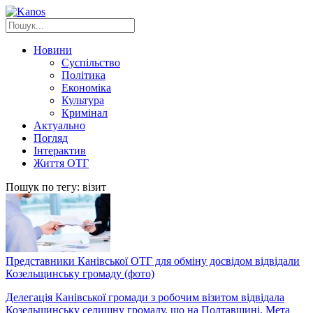
Новини
Суспільство
Політика
Економіка
Культура
Кримінал
Актуально
Погляд
Інтерактив
Життя ОТГ
Пошук по тегу: візит
Представники Канівської ОТГ для обміну досвідом відвідали
Козельщинську громаду (фото)
Делегація Канівської громади з робочим візитом відвідала
Козельщинську селищну громаду, що на Полтавщині. Мета