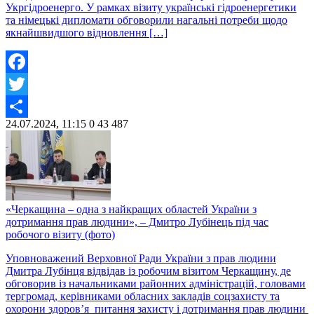
Укргідроенерго. У рамках візиту українські гідроенергетики
та німецькі дипломати обговорили нагальні потреби щодо
якнайшвидшого відновлення […]
Facebook
Twitter
24.07.2024, 11:15
0
43 487
Share
«Черкащина – одна з найкращих областей України з
дотримання прав людини», – Дмитро Лубінець під час
робочого візиту (фото)
Уповноважений Верховної Ради України з прав людини
Дмитра Лубінця відвідав із робочим візитом Черкащину, де
обговорив із начальниками районних адміністрацій, головами
тергромад, керівниками обласних закладів соцзахисту та
охорони здоров’я питання захисту і дотримання прав людини