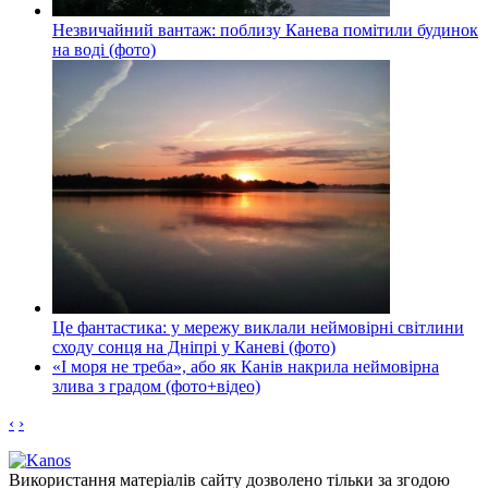
Незвичайний вантаж: поблизу Канева помітили будинок
на воді (фото)
Це фантастика: у мережу виклали неймовірні світлини
сходу сонця на Дніпрі у Каневі (фото)
«І моря не треба», або як Канів накрила неймовірна
злива з градом (фото+відео)
‹
›
Використання матеріалів сайту дозволено тільки за згодою