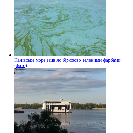
Канівське море зацвіло бірюзово-зеленими фарбами
(фото)