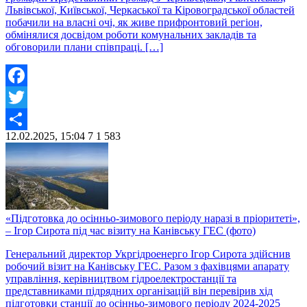
Львівської, Київської, Черкаської та Кіровоградської областей
побачили на власні очі, як живе прифронтовий регіон,
обмінялися досвідом роботи комунальних закладів та
обговорили плани співпраці. […]
Facebook
Twitter
12.02.2025, 15:04
7
1 583
Share
«Підготовка до осінньо-зимового періоду наразі в пріоритеті»,
– Ігор Сирота під час візиту на Канівську ГЕС (фото)
Генеральний директор Укргідроенерго Ігор Сирота здійснив
робочий візит на Канівську ГЕС. Разом з фахівцями апарату
управління, керівництвом гідроелектростанції та
представниками підрядних організацій він перевірив хід
підготовки станції до осінньо-зимового періоду 2024-2025