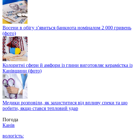
Восени в обігу з’явиться банкнота номіналом 2 000 гривень
(фото)
Колоритні сфери й амфори із глини виготовляє керамістка із
Канівщини (фото)
Медики розповіли, як захиститися від впливу спеки та що
робити, якщо стався тепловий удар
Погода
Канів
вологість: