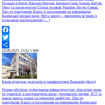
Польща в Києві Павлом Овадом, віцеконсулом Анною Баб’як-
Овад та президентом Спілки поляків України Лесею Єрмак.
Про це повідомляє Kanos із посиланням на інформацію
Канівської міської ради. Мета заходу – зміцнення зв’язків із
польською національною […]
Facebook
Twitter
10.09.2025, 13:51
1
968
Share
Канів відвідала делегація із прифронтової Ворожби (фото)
Попри обстріли, руйнування інфраструктури, біль втрат вони
не здаються, а продовжують жити, допомагати людям, ЗСУ та
навіть мають плани на повоєнне майбутнє. Про це
повідомляє Kanos із посиланням на інформацію Канівської