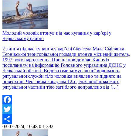
Молодий чоловік втонув під час купання у кар’єрі у
Черкаському районі
2 липня під час купання у кар’єрі біля села Мала Смілянка
Тернівської територіальної громади втонув місцевий житель,
1997 року народження. Про це повідомляє Kanos із
посиланням на інформацію Головного управління ДСНС у
Черкаській області. Водолазами комунальної водолазно-
рятувальної служби тіло чоловіка виявлено та піднято на
поверхню. Черговим караулом 12-ї державної пожежно-
рятувальної частини тіло загиблого доправлено від […]
Facebook
Twitter
03.07.2024, 10:48
0
1 392
Share