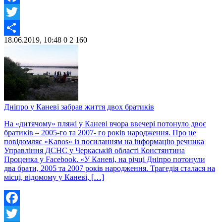
Facebook
Twitter
18.06.2019, 10:48
0
2 160
Share
Дніпро у Каневі забрав життя двох братиків
На «дитячому» пляжі у Каневі вчора ввечері потонуло двоє
братиків – 2005-го та 2007- го років народження. Про це
повідомляє «Kanos» із посиланням на інформацію речника
Управління ДСНС у Черкаській області Констянтина
Проценка у Facebook. «У Каневі, на річці Дніпро потонули
два брати, 2005 та 2007 років народження. Трагедія сталася на
місці, відомому у Каневі, […]
Facebook