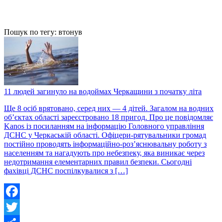
Пошук по тегу: втонув
11 людей загинуло на водоймах Черкащини з початку літа
Ще 8 осіб врятовано, серед них — 4 дітей. Загалом на водних
об’єктах області зареєстровано 18 пригод. Про це повідомляє
Kanos із посиланням на інформацію Головного управління
ДСНС у Черкаській області. Офіцери-рятувальники громад
постійно проводять інформаційно-роз’яснювальну роботу з
населенням та нагадують про небезпеку, яка виникає через
недотримання елементарних правил безпеки. Сьогодні
фахівці ДСНС поспілкувалися з […]
Facebook