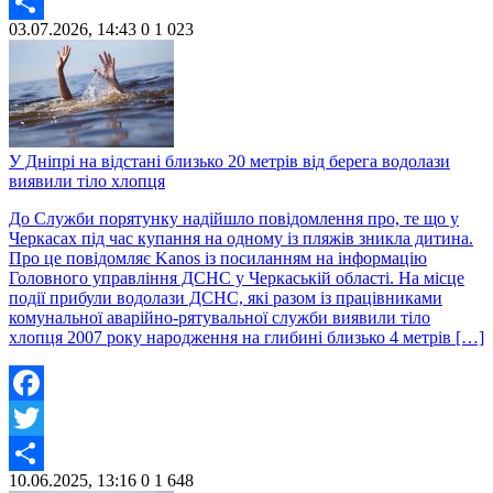
Twitter
03.07.2026, 14:43
0
1 023
Share
У Дніпрі на відстані близько 20 метрів від берега водолази
виявили тіло хлопця
До Служби порятунку надійшло повідомлення про, те що у
Черкасах під час купання на одному із пляжів зникла дитина.
Про це повідомляє Kanos із посиланням на інформацію
Головного управління ДСНС у Черкаській області. На місце
події прибули водолази ДСНС, які разом із працівниками
комунальної аварійно-рятувальної служби виявили тіло
хлопця 2007 року народження на глибині близько 4 метрів […]
Facebook
Twitter
10.06.2025, 13:16
0
1 648
Share