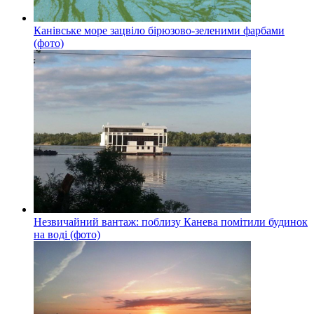
Канівське море зацвіло бірюзово-зеленими фарбами
(фото)
Незвичайний вантаж: поблизу Канева помітили будинок
на воді (фото)