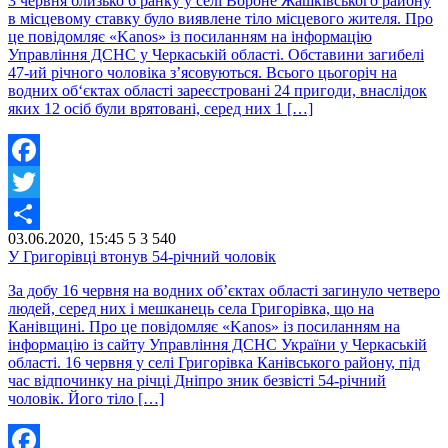
3 червня близько 6 ранку у селі Вороне Жашківського району
в місцевому ставку було виявлене тіло місцевого жителя. Про
це повідомляє «Kanos» із посиланням на інформацію
Управління ДСНС у Черкаській області. Обставини загибелі
47-ий річного чоловіка з’ясовуються. Всього цьогоріч на
водних об‘єктах області зареєстровані 24 пригоди, внаслідок
яких 12 осіб були врятовані, серед них 1 […]
Facebook
Twitter
03.06.2020, 15:45
5
3 540
Share
У Григорівці втонув 54-річний чоловік
За добу 16 червня на водних об’єктах області загинуло четверо
людей, серед них і мешканець села Григорівка, що на
Канівщині. Про це повідомляє «Kanos» із посиланням на
інформацію із сайту Управління ДСНС України у Черкаській
області. 16 червня у селі Григорівка Канівського району, під
час відпочинку на річці Дніпро зник безвісті 54-річний
чоловік. Його тіло […]