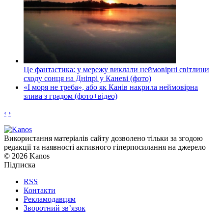
Це фантастика: у мережу виклали неймовірні світлини
сходу сонця на Дніпрі у Каневі (фото)
«І моря не треба», або як Канів накрила неймовірна
злива з градом (фото+відео)
‹
›
Використання матеріалів сайту дозволено тільки за згодою
редакції та наявності активного гіперпосилання на джерело
© 2026 Kanos
Підписка
RSS
Контакти
Рекламодавцям
Зворотний зв’язок