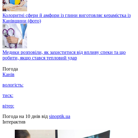
Колоритні сфери й амфори із глини виготовляє керамістка із
Канівщини (фото)
Медики розповіли, як захиститися від впливу спеки та що
робити, якщо стався тепловий удар
Погода
Канів
вологість:
тиск:
вітер:
Погода на 10 днів від
sinoptik.ua
Інтерактив