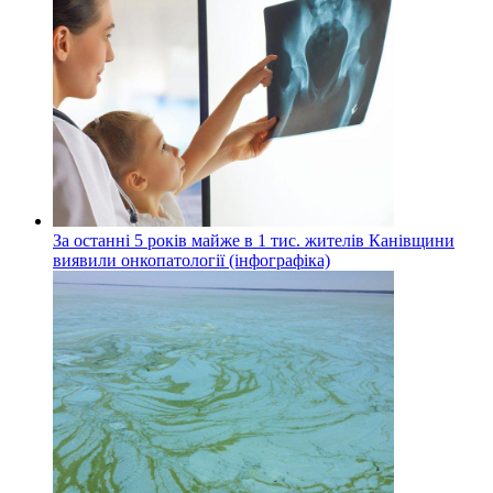
За останні 5 років майже в 1 тис. жителів Канівщини
виявили онкопатології (інфографіка)