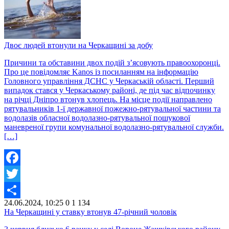
Двоє людей втонули на Черкащині за добу
Причини та обставини двох подій з’ясовують правоохоронці.
Про це повідомляє Kanos із посиланням на інформацію
Головного управління ДСНС у Черкаській області. Перший
випадок стався у Черкаському районі, де під час відпочинку
на річці Дніпро втонув хлопець. На місце події направлено
рятувальників 1-ї державної пожежно-рятувальної частини та
водолазів обласної водолазно-рятувальної пошукової
маневреної групи комунальної водолазно-рятувальної служби.
[…]
Facebook
Twitter
24.06.2024, 10:25
0
1 134
Share
На Черкащині у ставку втонув 47-річний чоловік