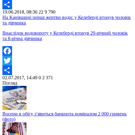
Twitter
19.06.2018, 08:36
22
9 790
Share
На Канівщині перші жертви води: у Келеберді втонув чоловік
та дівчинка
Внаслідок водовороту у Келеберді втонув 29-річний чоловік
та 8-річна дівчинка
Facebook
Twitter
02.07.2017, 14:49
0
2 371
Share
Погляд
Восени в обігу з’явиться банкнота номіналом 2 000 гривень
(фото)