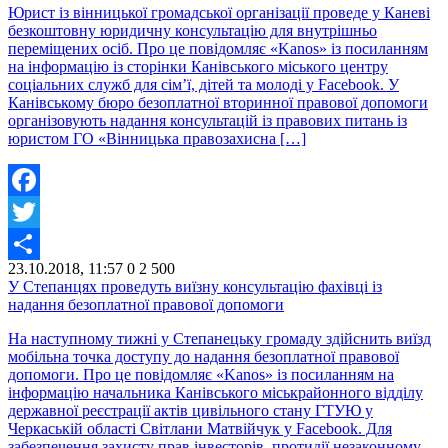
Юрист із вінницької громадської організації проведе у Каневі
безкоштовну юридичну консультацію для внутрішньо
переміщених осіб. Про це повідомляє «Kanos» із посиланням
на інформацію із сторінки Канівського міського центру
соціальних служб для сім’ї, дітей та молоді у Facebook. У
Канівському бюро безоплатної вторинної правової допомоги
організовують надання консультацій із правових питань із
юристом ГО «Вінницька правозахисна […]
Facebook
Twitter
23.10.2018, 11:57
0
2 500
Share
У Степанцях проведуть виїзну консультацію фахівці із
надання безоплатної правової допомоги
На наступному тижні у Степанецьку громаду здійснить виїзд
мобільна точка доступу до надання безоплатної правової
допомоги. Про це повідомляє «Kanos» із посиланням на
інформацію начальника Канівського міськрайонного відділу
державної реєстрації актів цивільного стану ГТУЮ у
Черкаській області Світлани Матвійчук у Facebook. Для
забезпечення захисту прав інвесторів, протидії незаконному