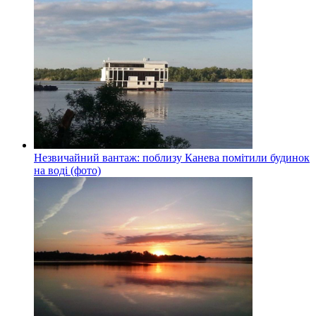
Незвичайний вантаж: поблизу Канева помітили будинок
на воді (фото)