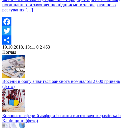
поглинанню та захопленню підприємств та оперативного
реагування […]
Facebook
Twitter
19.10.2018, 13:11
0
2 463
Share
Погляд
Восени в обігу з’явиться банкнота номіналом 2 000 гривень
(фото)
Колоритні сфери й амфори із глини виготовляє керамістка із
Канівщини (фото)