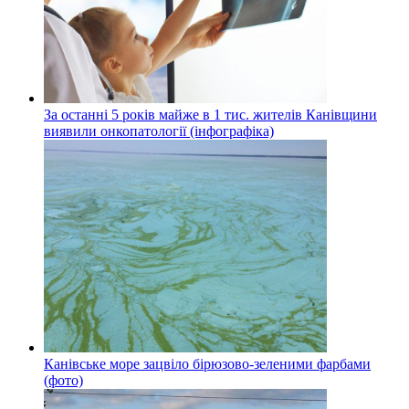
За останні 5 років майже в 1 тис. жителів Канівщини
виявили онкопатології (інфографіка)
Канівське море зацвіло бірюзово-зеленими фарбами
(фото)