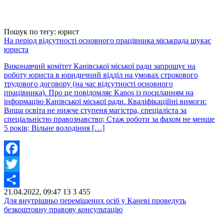
Пошук по тегу: юрист
На період відсутності основного працівника міськрада шукає
юриста
Виконавчий комітет Канівської міської ради запрошує на
роботу юриста в юридичний відділ на умовах строкового
трудового договору (на час відсутності основного
працівника). Про це повідомляє Kanos із посиланням на
інформацію Канівської міської ради. Кваліфікаційні вимоги:
Вища освіта не нижче ступеня магістра, спеціаліста за
спеціальністю правознавство; Стаж роботи за фахом не менше
5 років; Вільне володіння […]
Facebook
Twitter
21.04.2022, 09:47
13
3 455
Share
Для внутрішньо переміщених осіб у Каневі проведуть
безкоштовну правову консультацію