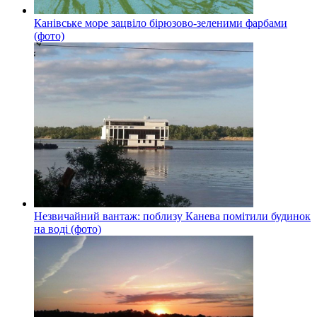
Канівське море зацвіло бірюзово-зеленими фарбами
(фото)
Незвичайний вантаж: поблизу Канева помітили будинок
на воді (фото)