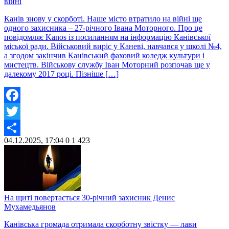
війні
Канів знову у скорботі. Наше місто втратило на війні ще
одного захисника – 27-річного Івана Моторного. Про це
повідомляє Kanos із посиланням на інформацію Канівської
міської ради. Військовий виріс у Каневі, навчався у школі №4,
а згодом закінчив Канівський фаховий коледж культури і
мистецтв. Військову службу Іван Моторний розпочав ще у
далекому 2017 році. Пізніше […]
Facebook
Twitter
04.12.2025, 17:04
0
1 423
Share
На щиті повертається 30-річний захисник Денис
Мухамедьянов
Канівська громада отримала скорботну звістку — лави