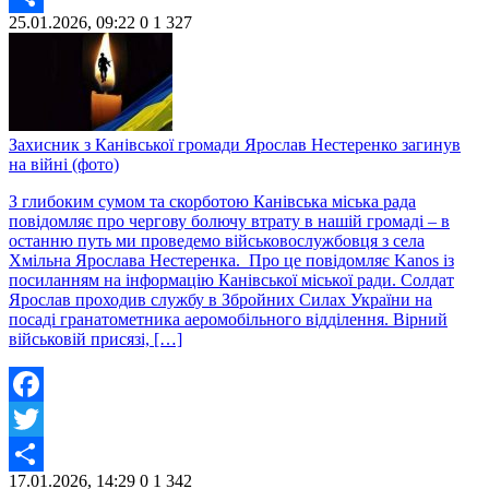
25.01.2026, 09:22
0
1 327
Share
Захисник з Канівської громади Ярослав Нестеренко загинув
на війні (фото)
З глибоким сумом та скорботою Канівська міська рада
повідомляє про чергову болючу втрату в нашій громаді – в
останню путь ми проведемо військовослужбовця з села
Хмільна Ярослава Нестеренка. Про це повідомляє Kanos із
посиланням на інформацію Канівської міської ради. Солдат
Ярослав проходив службу в Збройних Силах України на
посаді гранатометника аеромобільного відділення. Вірний
військовій присязі, […]
Facebook
Twitter
17.01.2026, 14:29
0
1 342
Share