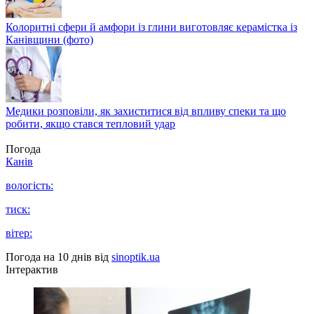
Колоритні сфери й амфори із глини виготовляє керамістка із
Канівщини (фото)
Медики розповіли, як захиститися від впливу спеки та що
робити, якщо стався тепловий удар
Погода
Канів
вологість:
тиск:
вітер:
Погода на 10 днів від
sinoptik.ua
Інтерактив