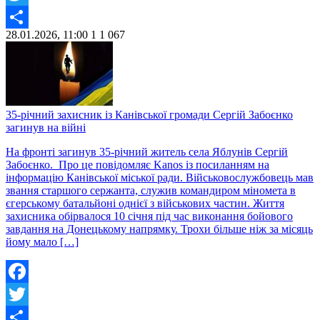
Twitter
28.01.2026, 11:00
1
1 067
Share
35-річний захисник із Канівської громади Сергій Забоєнко
загинув на війні
На фронті загинув 35-річний житель села Яблунів Сергій
Забоєнко. Про це повідомляє Kanos із посиланням на
інформацію Канівської міської ради. Військовослужбовець мав
звання старшого сержанта, служив командиром міномета в
єгерському батальйоні однієї з військових частин. Життя
захисника обірвалося 10 січня під час виконання бойового
завдання на Донецькому напрямку. Трохи більше ніж за місяць
йому мало […]
Facebook
Twitter