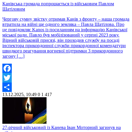
Канівська громада попрощається із військовим Павлом
Шатіловим
Чергову сумну звістку отримав Канів з фронту – наша громада
втратила на війні ще одного земляка – Павла Шатілова. Про
це повідомляє Kanos із посиланням на інформацію Канівської
міської ради. Павло був мобілізований у серпні 2023 року.
Вірний військовій присязі, він проходив службу на посаді
інспектора прикордонної служби прикордонної комендатури
швидкого реагування вогневої підтримки 3 прикордонного
загону […]
Facebook
Twitter
13.12.2025, 10:49
0
1 417
Share
27-річний військовий із Канева Іван Моторний загинув на