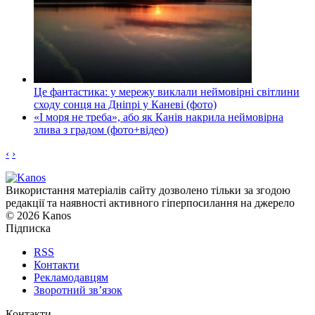
Це фантастика: у мережу виклали неймовірні світлини
сходу сонця на Дніпрі у Каневі (фото)
«І моря не треба», або як Канів накрила неймовірна
злива з градом (фото+відео)
‹
›
Використання матеріалів сайту дозволено тільки за згодою
редакції та наявності активного гіперпосилання на джерело
© 2026 Kanos
Підписка
RSS
Контакти
Рекламодавцям
Зворотний зв’язок
Контакти