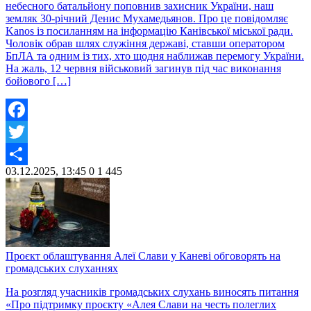
небесного батальйону поповнив захисник України, наш
земляк 30-річний Денис Мухамедьянов. Про це повідомляє
Kanos із посиланням на інформацію Канівської міської ради.
Чоловік обрав шлях служіння державі, ставши оператором
БпЛА та одним із тих, хто щодня наближав перемогу України.
На жаль, 12 червня військовий загинув під час виконання
бойового […]
Facebook
Twitter
03.12.2025, 13:45
0
1 445
Share
Проєкт облаштування Алеї Слави у Каневі обговорять на
громадських слуханнях
На розгляд учасників громадських слухань виносять питання
«Про підтримку проєкту «Алея Слави на честь полеглих