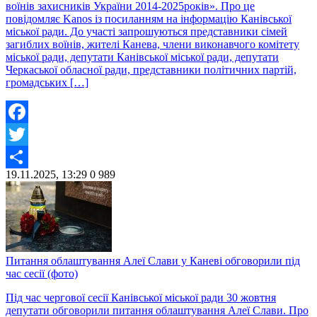
воїнів захисників України 2014-2025років». Про це
повідомляє Kanos із посиланням на інформацію Канівської
міської ради. До участі запрошуються представники сімей
загиблих воїнів, жителі Канева, члени виконавчого комітету
міської ради, депутати Канівської міської ради, депутати
Черкаської обласної ради, представники політичних партій,
громадських […]
Facebook
Twitter
19.11.2025, 13:29
0
989
Share
Питання облаштування Алеї Слави у Каневі обговорили під
час сесії (фото)
Під час чергової сесії Канівської міської ради 30 жовтня
депутати обговорили питання облаштування Алеї Слави. Про