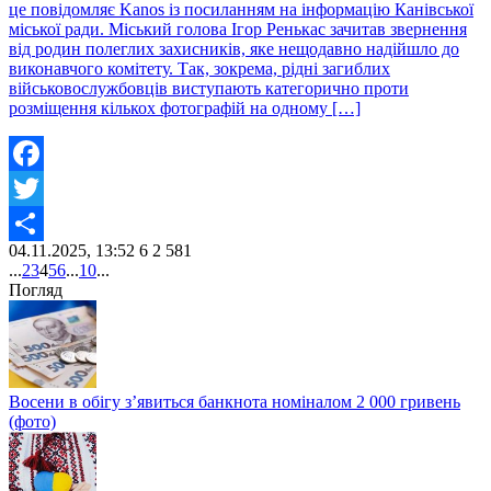
це повідомляє Kanos із посиланням на інформацію Канівської
міської ради. Міський голова Ігор Ренькас зачитав звернення
від родин полеглих захисників, яке нещодавно надійшло до
виконавчого комітету. Так, зокрема, рідні загиблих
військовослужбовців виступають категорично проти
розміщення кількох фотографій на одному […]
Facebook
Twitter
04.11.2025, 13:52
6
2 581
Share
...
2
3
4
5
6
...
10
...
Погляд
Восени в обігу з’явиться банкнота номіналом 2 000 гривень
(фото)