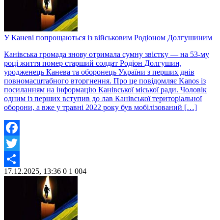
У Каневі попрощаються із військовим Родіоном Долгушиним
Канівська громада знову отримала сумну звістку — на 53-му
році життя помер старший солдат Родіон Долгушин,
уродженець Канева та оборонець України з перших днів
повномасштабного вторгнення. Про це повідомляє Kanos із
посиланням на інформацію Канівської міської ради. Чоловік
одним із перших вступив до лав Канівської територіальної
оборони, а вже у травні 2022 року був мобілізований […]
Facebook
Twitter
17.12.2025, 13:36
0
1 004
Share