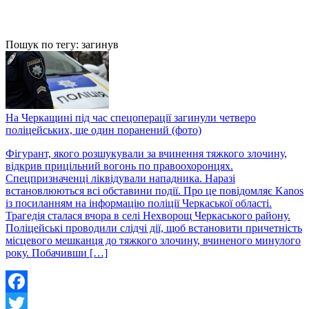
Пошук по тегу: загинув
На Черкащині під час спецоперації загинули четверо
поліцейських, ще один поранений (фото)
Фігурант, якого розшукували за вчинення тяжкого злочину,
відкрив прицільний вогонь по правоохоронцях.
Спецпризначенці ліквідували нападника. Наразі
встановлюються всі обставини події. Про це повідомляє Kanos
із посиланням на інформацію поліції Черкаської області.
Трагедія сталася вчора в селі Нехворощ Черкаського району.
Поліцейські проводили слідчі дії, щоб встановити причетність
місцевого мешканця до тяжкого злочину, вчиненого минулого
року. Побачивши […]
Facebook