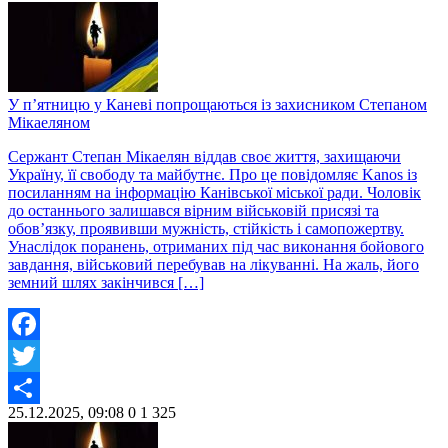
У п’ятницю у Каневі попрощаються із захисником Степаном
Мікаеляном
Сержант Степан Мікаелян віддав своє життя, захищаючи
Україну, її свободу та майбутнє. Про це повідомляє Kanos із
посиланням на інформацію Канівської міської ради. Чоловік
до останнього залишався вірним військовій присязі та
обов’язку, проявивши мужність, стійкість і самопожертву.
Унаслідок поранень, отриманих під час виконання бойового
завдання, військовий перебував на лікуванні. На жаль, його
земний шлях закінчився […]
Facebook
Twitter
25.12.2025, 09:08
0
1 325
Share