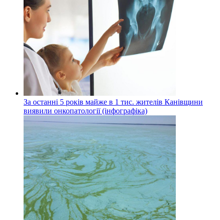
За останні 5 років майже в 1 тис. жителів Канівщини
виявили онкопатології (інфографіка)