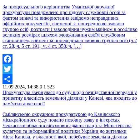
За процесуального керівництва Уманської окружної
прокуратури повідомлено про підозру службовій особі за
фактом видачі та використання завідомо неправдивих
офіційних документів, вчиненої за попередньою змовою
групою осіб, розтрати і заволодіння чужим майном в особливо
великих розмірах шляхом зловживання своїм службовим
становищем, вчинені за попередньою змовою групою осіб (ч.2
ст. 28, ч. 5 ст. 191, ч. 4 ст. 358, ч. […]
Facebook
Twitter
11.09.2024, 14:38
0
1 523
Share
Прокуратура звернулася до суду щодо безпідставної передачі у
приватну власність земельної ділянки у Каневі, яка входить до
пам’ятки археології
Смілянською окружною прокуратурою до Канівського
міськрайонного суду подано позовну заяву в інтересах
Черкаської обласної військової адміністрації та Міністерства
культури та інформаційної політики України до жительки
міста Канева, у власності якої, перебуває земельна ділянка