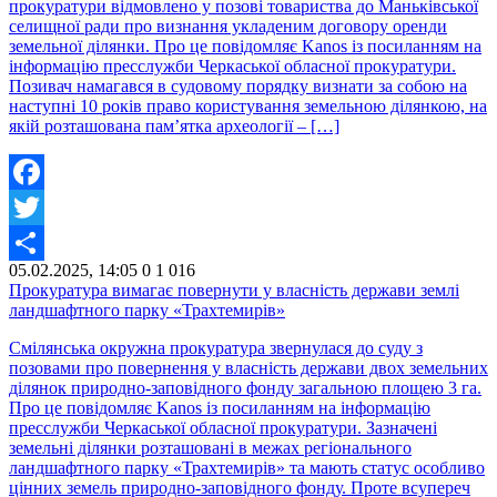
прокуратури відмовлено у позові товариства до Маньківської
селищної ради про визнання укладеним договору оренди
земельної ділянки. Про це повідомляє Kanos із посиланням на
інформацію пресслужби Черкаської обласної прокуратури.
Позивач намагався в судовому порядку визнати за собою на
наступні 10 років право користування земельною ділянкою, на
якій розташована пам’ятка археології – […]
Facebook
Twitter
05.02.2025, 14:05
0
1 016
Share
Прокуратура вимагає повернути у власність держави землі
ландшафтного парку «Трахтемирів»
Смілянська окружна прокуратура звернулася до суду з
позовами про повернення у власність держави двох земельних
ділянок природно-заповідного фонду загальною площею 3 га.
Про це повідомляє Kanos із посиланням на інформацію
пресслужби Черкаської обласної прокуратури. Зазначені
земельні ділянки розташовані в межах регіонального
ландшафтного парку «Трахтемирів» та мають статус особливо
цінних земель природно-заповідного фонду. Проте всупереч