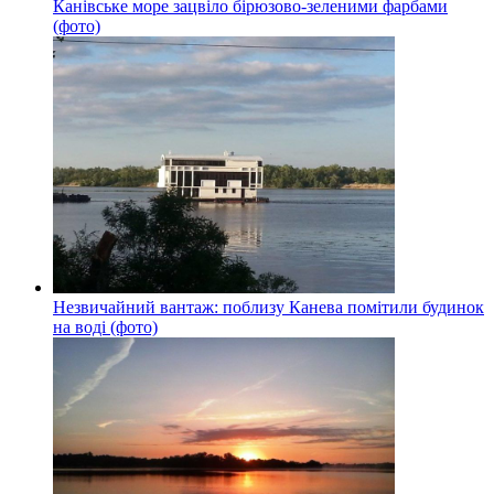
Канівське море зацвіло бірюзово-зеленими фарбами
(фото)
Незвичайний вантаж: поблизу Канева помітили будинок
на воді (фото)