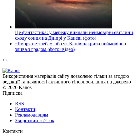
Це фантастика: у мережу виклали неймовірні світлини
сходу сонця на Дніпрі у Каневі (фото)
«І моря не треба», або як Канів накрила неймовірна
злива з градом (фото+відео)
‹
›
Використання матеріалів сайту дозволено тільки за згодою
редакції та наявності активного гіперпосилання на джерело
© 2026 Kanos
Підписка
RSS
Контакти
Рекламодавцям
Зворотний зв’язок
Контакти