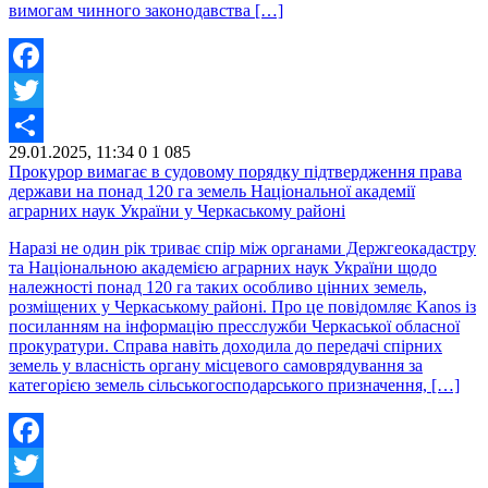
вимогам чинного законодавства […]
Facebook
Twitter
29.01.2025, 11:34
0
1 085
Share
Прокурор вимагає в судовому порядку підтвердження права
держави на понад 120 га земель Національної академії
аграрних наук України у Черкаському районі
Наразі не один рік триває спір між органами Держгеокадастру
та Національною академією аграрних наук України щодо
належності понад 120 га таких особливо цінних земель,
розміщених у Черкаському районі. Про це повідомляє Kanos із
посиланням на інформацію пресслужби Черкаської обласної
прокуратури. Справа навіть доходила до передачі спірних
земель у власність органу місцевого самоврядування за
категорією земель сільськогосподарського призначення, […]
Facebook