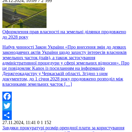
26.12.2024, 10:09
7
2 599
Share
Оформлення прав власності на земельні ділянки продовжено
до 2028 року
Набув чинності Закон України «Про внесення змін до деяких
законодавчих актів України щодо захисту інтересів власників
земельних часток (паїв), а також застосування
адміністративної процедури у сфері земельних відносин». Про
це повідомляє Kanos із посиланням на інформацію
Держгеокадастру у Черкаській області. Згідно з цим
документом, до 1 січня 2028 року продовжено розподіл між
власниками земельних часток […]
Facebook
Twitter
27.11.2024, 11:41
0
1 152
Share
Завдяки прокуратурі розмір орендної плати за користування