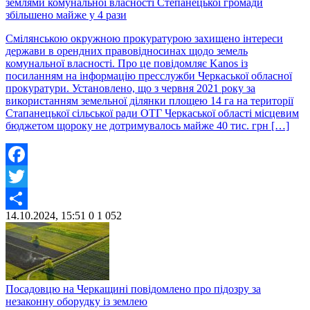
землями комунальної власності Степанецької громади
збільшено майже у 4 рази
Смілянською окружною прокуратурою захищено інтереси
держави в орендних правовідносинах щодо земель
комунальної власності. Про це повідомляє Kanos із
посиланням на інформацію пресслужби Черкаської обласної
прокуратури. Установлено, що з червня 2021 року за
використанням земельної ділянки площею 14 га на території
Стапанецької сільської ради ОТГ Черкаської області місцевим
бюджетом щороку не дотримувалось майже 40 тис. грн […]
Facebook
Twitter
14.10.2024, 15:51
0
1 052
Share
Посадовцю на Черкащині повідомлено про підозру за
незаконну оборудку із землею