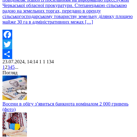
Черкаської обласної прокуратури. Степанецькою сільською
радою на земельних торгах, передано в оренду
сільськогосподарському товариству земельну ділянку площею
майже 30 га в адміністративних межах […]
Facebook
Twitter
23.07.2024, 14:14
1
1 134
Share
1
2
3
4
5
...
Погляд
Восени в обігу з’явиться банкнота номіналом 2 000 гривень
(фото)