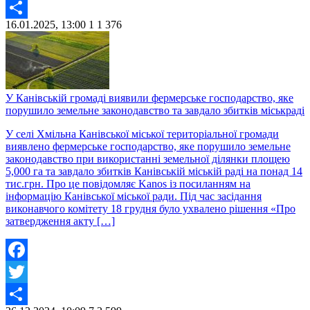
Twitter
16.01.2025, 13:00
1
1 376
Share
У Канівській громаді виявили фермерське господарство, яке
порушило земельне законодавство та завдало збитків міськраді
У селі Хмільна Канівської міської територіальної громади
виявлено фермерське господарство, яке порушило земельне
законодавство при використанні земельної ділянки площею
5,000 га та завдало збитків Канівській міській раді на понад 14
тис.грн. Про це повідомляє Kanos із посиланням на
інформацію Канівської міської ради. Під час засідання
виконавчого комітету 18 грудня було ухвалено рішення «Про
затвердження акту […]
Facebook
Twitter