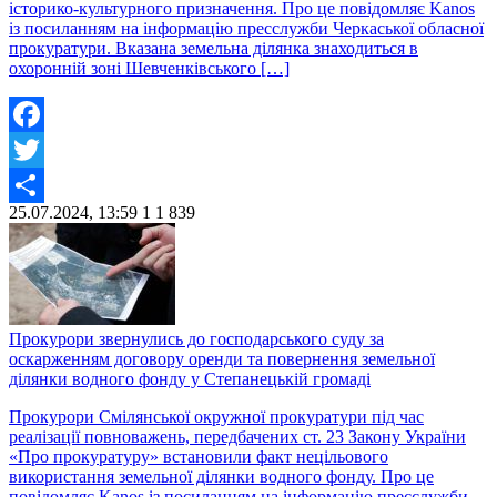
історико-культурного призначення. Про це повідомляє Kanos
із посиланням на інформацію пресслужби Черкаської обласної
прокуратури. Вказана земельна ділянка знаходиться в
охоронній зоні Шевченківського […]
Facebook
Twitter
25.07.2024, 13:59
1
1 839
Share
Прокурори звернулись до господарського суду за
оскарженням договору оренди та повернення земельної
ділянки водного фонду у Степанецькій громаді
Прокурори Смілянської окружної прокуратури під час
реалізації повноважень, передбачених ст. 23 Закону України
«Про прокуратуру» встановили факт нецільового
використання земельної ділянки водного фонду. Про це
повідомляє Kanos із посиланням на інформацію пресслужби