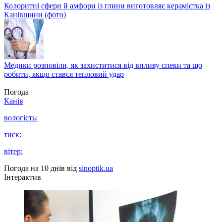
Колоритні сфери й амфори із глини виготовляє керамістка із
Канівщини (фото)
Медики розповіли, як захиститися від впливу спеки та що
робити, якщо стався тепловий удар
Погода
Канів
вологість:
тиск:
вітер:
Погода на 10 днів від
sinoptik.ua
Інтерактив