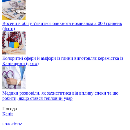
Восени в обігу з’явиться банкнота номіналом 2 000 гривень
(фото)
Колоритні сфери й амфори із глини виготовляє керамістка із
Канівщини (фото)
Медики розповіли, як захиститися від впливу спеки та що
робити, якщо стався тепловий удар
Погода
Канів
вологість: