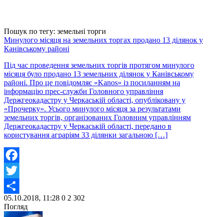
Пошук по тегу: земельні торги
Минулого місяця на земельних торгах продано 13 ділянок у
Канівському районі
Під час проведення земельних торгів протягом минулого
місяця було продано 13 земельних ділянок у Канівському
районі. Про це повідомляє «Kanos» із посиланням на
інформацію прес-служби Головного управління
Держгеокадастру у Черкаській області, опубліковану у
«Прочерку». Усього минулого місяця за результатами
земельних торгів, організованих Головним управлінням
Держгеокадастру у Черкаській області, передано в
користування аграріям 33 ділянки загальною […]
Facebook
Twitter
05.10.2018, 11:28
0
2 302
Share
Погляд