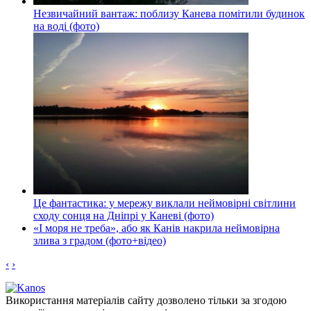
Незвичайний вантаж: поблизу Канева помітили будинок
на воді (фото)
Це фантастика: у мережу виклали неймовірні світлини
сходу сонця на Дніпрі у Каневі (фото)
«І моря не треба», або як Канів накрила неймовірна
злива з градом (фото+відео)
‹
›
Використання матеріалів сайту дозволено тільки за згодою