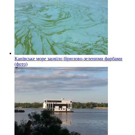
Канівське море зацвіло бірюзово-зеленими фарбами
(фото)