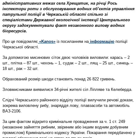
адміністративних межах села Хрещатик, на річці Рось
інспектори роти з обслуговування водних об’єктів управління
патрульної поліції в Черкаській області спільно зі
спеціалістами Державної екологічної інспекції Центрального
округу задокументували факт незаконного вилову водних
біоресурсів.
Про це повідомляє
«Kanos»
із посиланням на
інформацію
поліції
Черкаської області.
За допомогою мисинових сіток двоє чоловіків виловили: карась – 2
шт., плітка – 87 шт., чехонь – 1, судак – 2 шт., лящ – 25 шт., синець –
18 шт., рак – 32 шт.
Обрахований розмір шкоди становить понад 26 822 гривень.
Зловмисниками виявилися 34-річні жителі сіл Ліпляве та Келеберда.
Слідчі Черкаського районного відділу поліції вилучили речові докази,
зокрема виловлену рибу, знаряддя лову, плавзасоби та автомобіль
ВАЗ-2106.
За цим фактом відкрито кримінальне провадження за ч. 1 ст. 249
(незаконне зайняття рибним, звіриним або іншим водним добувним
промислом) Кримінального кодексу України. Покарання передбачено у