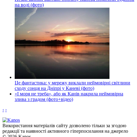
на воді (фото)
Це фантастика: у мережу виклали неймовірні світлини
сходу сонця на Дніпрі у Каневі (фото)
«І моря не треба», або як Канів накрила неймовірна
злива з градом (фото+відео)
‹
›
Використання матеріалів сайту дозволено тільки за згодою
редакції та наявності активного гіперпосилання на джерело
© 2026 Kanos