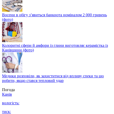
Восени в обігу з’явиться банкнота номіналом 2 000 гривень
(фото)
Колоритні сфери й амфори із глини виготовляє керамістка із
Канівщини (фото)
Медики розповіли, як захиститися від впливу спеки та що
робити, якщо стався тепловий удар
Погода
Канів
вологість:
тиск: