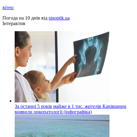
вітер:
Погода на 10 днів від
sinoptik.ua
Інтерактив
За останні 5 років майже в 1 тис. жителів Канівщини
виявили онкопатології (інфографіка)