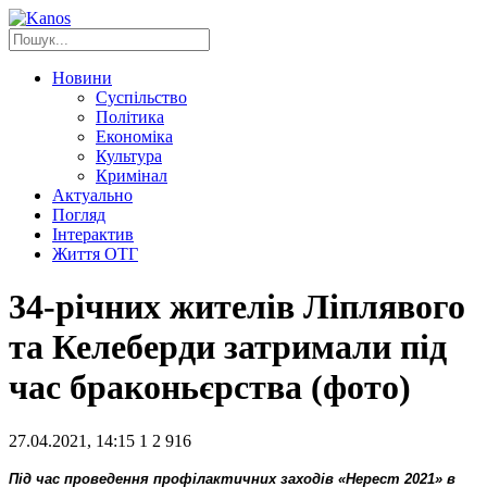
Новини
Суспільство
Політика
Економіка
Культура
Кримінал
Актуально
Погляд
Інтерактив
Життя ОТГ
34-річних жителів Ліплявого
та Келеберди затримали під
час браконьєрства (фото)
27.04.2021, 14:15
1
2 916
Під час проведення профілактичних заходів «Нерест 2021» в