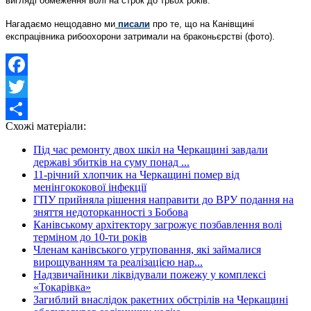
вигляді обмеження волі на строк до трьох років.
Нагадаємо нещодавно ми
писали
про те, що на Канівщині
експрацівника рибоохорони затримали на браконьєрстві (фото).
Facebook
Twitter
Схожі матеріали:
Share
Під час ремонту двох шкіл на Черкащині завдали
державі збитків на суму понад ...
11-річний хлопчик на Черкащині помер від
менінгококової інфекції
ГПУ прийняла рішення направити до ВРУ подання на
зняття недоторканності з Бобова
Канівському архітектору загрожує позбавлення волі
терміном до 10-ти років
Членам канівського угруповання, які займалися
вирощуванням та реалізацією нар...
Надзвичайники ліквідували пожежу у комплексі
«Токарівка»
Загиблий внаслідок ракетних обстрілів на Черкащині