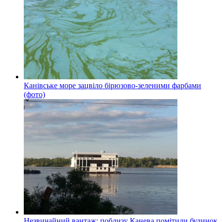
Канівське море зацвіло бірюзово-зеленими фарбами
(фото)
Незвичайний вантаж: поблизу Канева помітили будинок