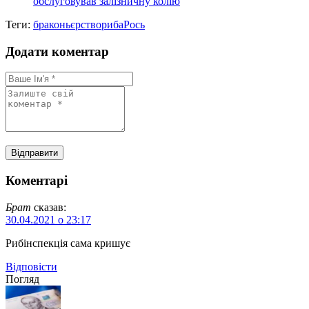
обслуговував залізничну колію
Теги:
браконьєрство
риба
Рось
Додати коментар
Коментарі
Брат
сказав:
30.04.2021 о 23:17
Рибінспекція сама кришує
Відповіcти
Погляд