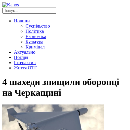
Новини
Суспільство
Політика
Економіка
Культура
Кримінал
Актуально
Погляд
Інтерактив
Життя ОТГ
4 шахеди знищили оборонці
на Черкащині