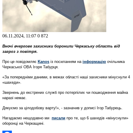
06.11.2024, 11:07
0
872
Вночі вчергове захисники боронили Черкаську область від
загроз з повітря.
Про це повідомляє
Kanos
із посиланням на
інформацію
очільника
Черкаської ОВА Ігоря Табурця.
«За попередніми даними, в межах області наші захисники мінуснули 4
«шахеди».
Звернень до екстрених служб про потерпілих чи пошкодження майна
наразі немає.
Дякуємо за цілодобову варту!», - зазначив у дописі Ігор Табурець.
Нагадаємо нещодавно ми
писали
про те, що 6 шахедів «мінуснули»
оборонці на Черкащині.