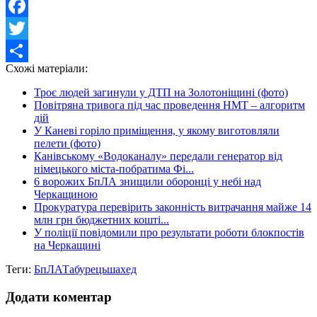
Facebook
Twitter
Схожі матеріали:
Share
Троє людей загинули у ДТП на Золотоніщині (фото)
Повітряна тривога під час проведення НМТ – алгоритм
дій
У Каневі горіло приміщення, у якому виготовляли
пелети (фото)
Канівському «Водоканалу» передали генератор від
німецького міста-побратима Фі...
6 ворожих БпЛА знищили оборонці у небі над
Черкащиною
Прокуратура перевірить законність витрачання майже 14
млн грн бюджетних кошті...
У поліції повідомили про результати роботи блокпостів
на Черкащині
Теги:
БпЛА
Табурець
шахед
Додати коментар