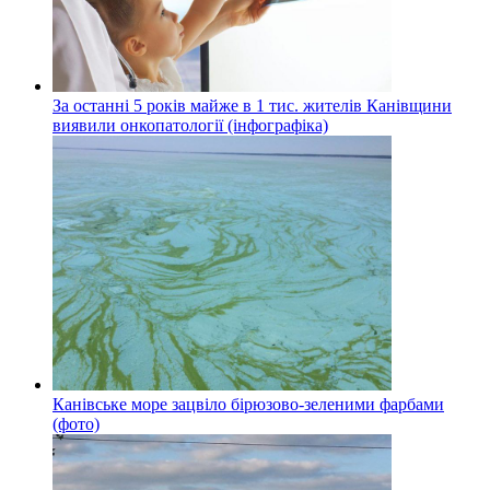
За останні 5 років майже в 1 тис. жителів Канівщини
виявили онкопатології (інфографіка)
Канівське море зацвіло бірюзово-зеленими фарбами
(фото)