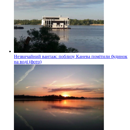
Незвичайний вантаж: поблизу Канева помітили будинок
на воді (фото)