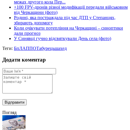
межах другого кола Пер...
+100 FPV-дронів різної модифікації передали військовим
від Черкащини (фото)
Родині, яка постраждала під час ДТП у Степанцях,
збирають допомогу
Коли очікувати потепління на Черкащині – синоптики
дали прогноз
У Синявці гучно відсвяткували День села (фото)
Теги:
БпЛА
ППО
Табурець
шахед
Додати коментар
Погляд