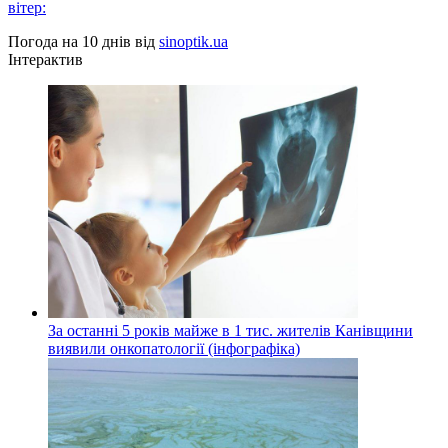
вітер:
Погода на 10 днів від
sinoptik.ua
Інтерактив
За останні 5 років майже в 1 тис. жителів Канівщини
виявили онкопатології (інфографіка)