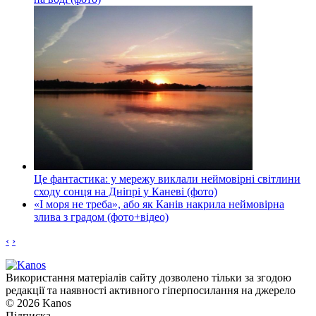
Це фантастика: у мережу виклали неймовірні світлини
сходу сонця на Дніпрі у Каневі (фото)
«І моря не треба», або як Канів накрила неймовірна
злива з градом (фото+відео)
‹
›
Використання матеріалів сайту дозволено тільки за згодою
редакції та наявності активного гіперпосилання на джерело
© 2026 Kanos
Підписка