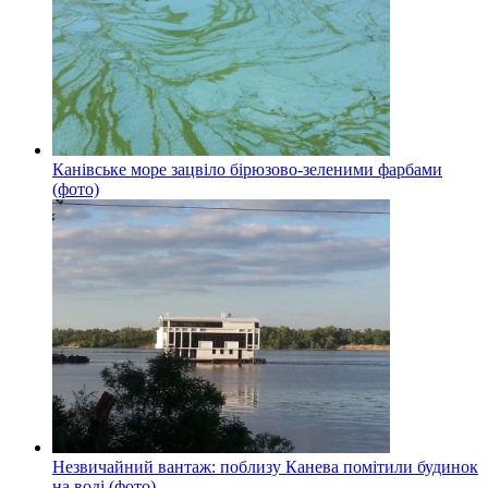
Канівське море зацвіло бірюзово-зеленими фарбами
(фото)
Незвичайний вантаж: поблизу Канева помітили будинок
на воді (фото)