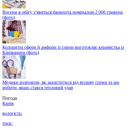
Восени в обігу з’явиться банкнота номіналом 2 000 гривень
(фото)
Колоритні сфери й амфори із глини виготовляє керамістка із
Канівщини (фото)
Медики розповіли, як захиститися від впливу спеки та що
робити, якщо стався тепловий удар
Погода
Канів
вологість:
тиск: