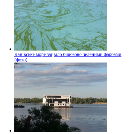
Канівське море зацвіло бірюзово-зеленими фарбами
(фото)