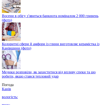
Восени в обігу з’явиться банкнота номіналом 2 000 гривень
(фото)
Колоритні сфери й амфори із глини виготовляє керамістка із
Канівщини (фото)
Медики розповіли, як захиститися від впливу спеки та що
робити, якщо стався тепловий удар
Погода
Канів
вологість:
тиск: