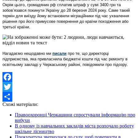
Окрім цього, громадянин рф сплатив штраф у сумі 3400 грн та
зобов’язався покинути Україну до 28 березня 2024 року. Саме такий
термін для виїзду йому встановили міграційники під час ухвалення
рішення про його примусове повернення до країни походження або
третьої країни.
Нагадаємо нещодавно ми
писали
про те, що
директорці
підприємства, яка привласнила бюджетні кошти під час ремонту в
освітньому закладі у Черкаському районі, повідомили про підозру.
Facebook
Twitter
Схожі матеріали:
Share
Правоохоронці Черкащини спростували інформацію про
вибухи
В одному із навчальних закладів міста розпочало роботу
шкільне лісництво
Прокуратура звернулася до суду, щоб повернути в