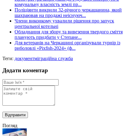
комунальну власність землі пр...
Поліціянти викрили 32-річного черкащанина, який
шахраював на продажі неіснуюч...
Члени виконкому ухвалили рішення про запуск
центральної котельні
Обладнання для збору та вивезення твердого сміття
планують придбати у Степане...
Для ветеранів на Черкащині організували турнір із
риболовлі «Pixfish-2024» (ф...
Теги:
документ
міграційна служба
Додати коментар
Погляд