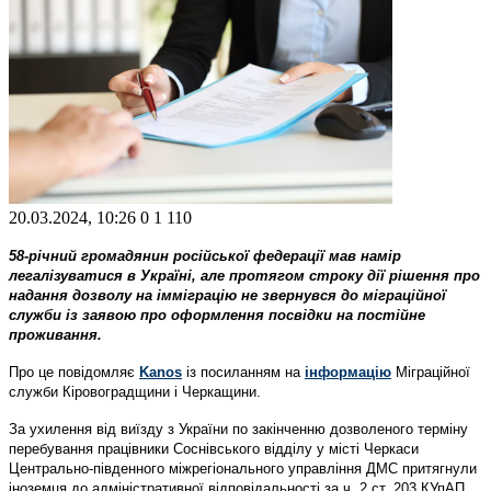
20.03.2024, 10:26
0
1 110
58-річний громадянин російської федерації мав намір
легалізуватися в Україні, але протягом строку дії рішення про
надання дозволу на імміграцію не звернувся до міграційної
служби із заявою про оформлення посвідки на постійне
проживання.
Про це повідомляє
Kanos
із посиланням на
інформацію
Міграційної
служби Кіровоградщини і Черкащини.
За ухилення від виїзду з України по закінченню дозволеного терміну
перебування працівники Соснівського відділу у місті Черкаси
Центрально-південного міжрегіонального управління ДМС притягнули
іноземця до адміністративної відповідальності за ч. 2 ст. 203 КУпАП.