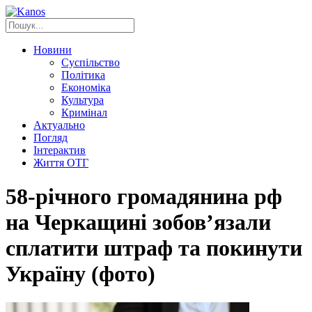
Новини
Суспільство
Політика
Економіка
Культура
Кримінал
Актуально
Погляд
Інтерактив
Життя ОТГ
58-річного громадянина рф
на Черкащині зобов’язали
сплатити штраф та покинути
Україну (фото)