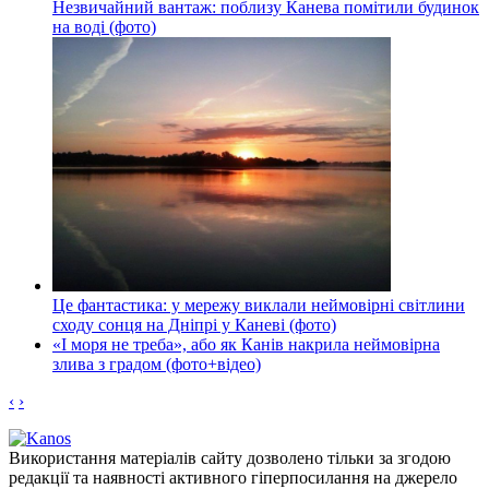
Незвичайний вантаж: поблизу Канева помітили будинок
на воді (фото)
Це фантастика: у мережу виклали неймовірні світлини
сходу сонця на Дніпрі у Каневі (фото)
«І моря не треба», або як Канів накрила неймовірна
злива з градом (фото+відео)
‹
›
Використання матеріалів сайту дозволено тільки за згодою
редакції та наявності активного гіперпосилання на джерело