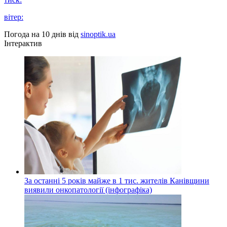
вітер:
Погода на 10 днів від
sinoptik.ua
Інтерактив
За останні 5 років майже в 1 тис. жителів Канівщини
виявили онкопатології (інфографіка)