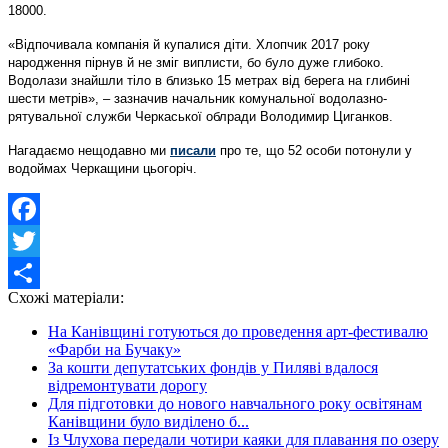
18000.
«Відпочивала компанія й купалися діти. Хлопчик 2017 року
народження пірнув й не зміг виплисти, бо було дуже глибоко.
Водолази знайшли тіло в близько 15 метрах від берега на глибині
шести метрів», – зазначив начальник комунальної водолазно-
рятувальної служби Черкаської облради Володимир Циганков.
Нагадаємо нещодавно ми
писали
про те, що 52 особи потонули у
водоймах Черкащини цьогоріч.
Facebook
Twitter
Схожі матеріали:
Share
На Канівщині готуються до проведення арт-фестивалю
«Фарби на Бучаку»
За кошти депутатських фондів у Пиляві вдалося
відремонтувати дорогу
Для підготовки до нового навчального року освітянам
Канівщини було виділено б...
Із Члухова передали чотири каяки для плавання по озеру