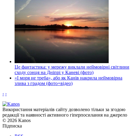
Це фантастика: у мережу виклали неймовірні світлини
сходу сонця на Дніпрі у Каневі (фото)
«І моря не треба», або як Канів накрила неймовірна
злива з градом (фото+відео)
‹
›
Використання матеріалів сайту дозволено тільки за згодою
редакції та наявності активного гіперпосилання на джерело
© 2026 Kanos
Підписка