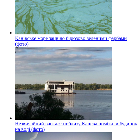
Канівське море зацвіло бірюзово-зеленими фарбами
(фото)
Незвичайний вантаж: поблизу Канева помітили будинок
на воді (фото)