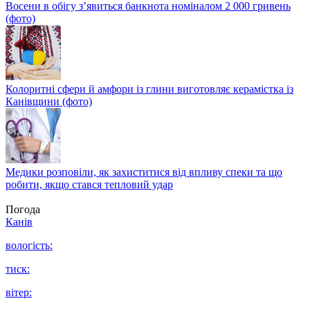
Восени в обігу з’явиться банкнота номіналом 2 000 гривень
(фото)
Колоритні сфери й амфори із глини виготовляє керамістка із
Канівщини (фото)
Медики розповіли, як захиститися від впливу спеки та що
робити, якщо стався тепловий удар
Погода
Канів
вологість:
тиск:
вітер: