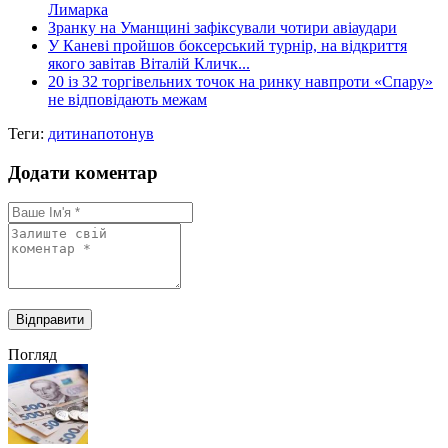
Лимарка
Зранку на Уманщині зафіксували чотири авіаудари
У Каневі пройшов боксерський турнір, на відкриття
якого завітав Віталій Кличк...
20 із 32 торгівельних точок на ринку навпроти «Спару»
не відповідають межам
Теги:
дитина
потонув
Додати коментар
Погляд