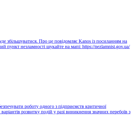
буде збільшуватися. Про це повідомляє Kanos із посиланням на
 пункт незламності шукайте на мапі: https://nezlamnist.gov.ua/
безпечувати роботу одного з підприємств критичної
 варіантів розвитку подій у разі виникнення значних перебоїв з