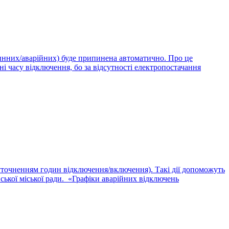
динних/аварійних) буде припинена автоматично. Про це
часу відключення, бо за відсутності електропостачання
 уточненням годин відключення/включення). Такі дії допоможуть
ької міської ради. «Графіки аварійних відключень