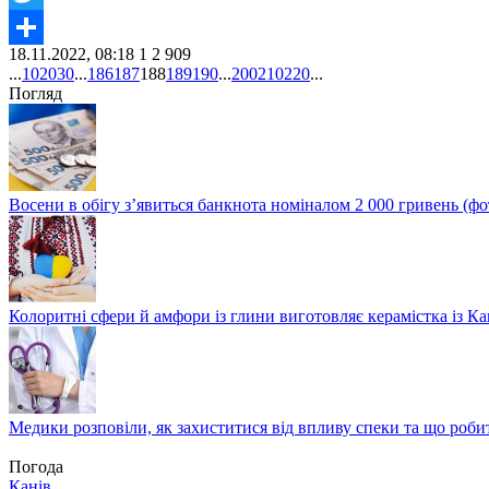
Twitter
18.11.2022, 08:18
1
2 909
Share
...
10
20
30
...
186
187
188
189
190
...
200
210
220
...
Погляд
Восени в обігу з’явиться банкнота номіналом 2 000 гривень (фо
Колоритні сфери й амфори із глини виготовляє керамістка із К
Медики розповіли, як захиститися від впливу спеки та що роби
Погода
Канів