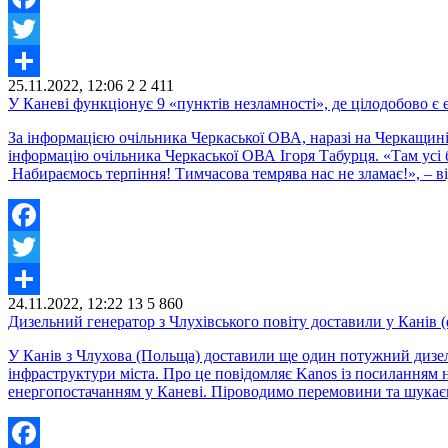
Facebook
Twitter
25.11.2022, 12:06
2
2 411
Share
У Каневі функціонує 9 «пунктів незламності», де цілодобово є е
За інформацією очільника Черкаської ОВА, наразі на Черкащині 
інформацію очільника Черкаської ОВА Ігоря Табурця. «Там усі ба
Набираємось терпіння! Тимчасова темрява нас не зламає!», – в
Facebook
Twitter
24.11.2022, 12:22
13
5 860
Share
Дизельний генератор з Члухівського повіту доставили у Канів (
У Канів з Члухова (Польща) доставили ще один потужний дизель
інфраструктури міста. Про це повідомляє Kanos із посиланням н
енергопостачанням у Каневі. Піроводимо перемовини та шука