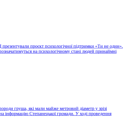
Д презентували проєкт психологічної підтримки «Ти не один».
позначатимуться на психологічному стані людей принаймні
роди груша, які мали майже метровий діаметр у зрізі
м на інформацію Степанецької громади. У ході проведення