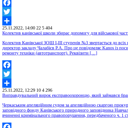
Facebook
Twitter
25.11.2022, 14:00
22
5 404
Share
Колектив канівської школи збирає допомогу для військової час
Колектив Канівської ЗОШ І-ІІІ ступенів №3 звертається до всіх
директор закладу Чалабієв Р.А. Про це повідомляє Kanos із по
ремонту техніки (автотранспорт). Реквізити […]
Facebook
Twitter
25.11.2022, 12:29
10
4 296
Share
Виправдувальний вирок експравоохоронцю, який займався брак
Черкаським апеляційним судом за апеляційною скаргою прокуро
заповідного фонду Канівського природного заповідника Навчаль
вчиненні кримінального правопорушення, передбаченого ч. 1 с