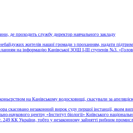
тини, де проходить службу директор навчального закладу
 небайдужих жителів нашої громади з проханням, надати підтримк
силанням на інформацію Канівської ЗОШ І-ІІІ ступенів №3. «Голо
оньєрством на Канівському водосховищі, скасували за апеляціє
ра скасовано незаконний вирок суду першої інстанції, яким ви
но-наукового центру «Інститут біології» Київського національно
т. 249 КК України, тобто у незаконному зайнятті рибним промис