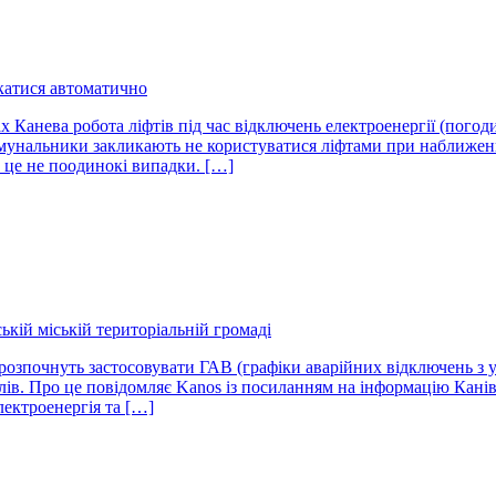
икатися автоматично
х Канева робота ліфтів під час відключень електроенергії (пого
нальники закликають не користуватися ліфтами при наближенні 
о це не поодинокі випадки. […]
ькій міській територіальній громаді
ті розпочнуть застосовувати ГАВ (графіки аварійних відключень з
в. Про це повідомляє Kanos із посиланням на інформацію Канівс
лектроенергія та […]