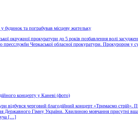
к у будинок та пограбував місцеву жительку
кої окружної прокуратури до 5 років позбавлення волі засуджено 
ю пресслужби Черкаської обласної прокуратури. Прокурором у су
дійного концерту у Каневі (фото)
тури відбувся черговий благодійний концерт «Тримаємо стрій». 
ння Державного Гімну України. Хвилиною мовчання присутні вшану
дуча […]