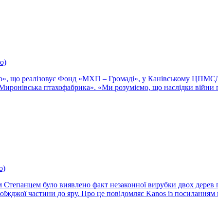
о)
ино», що реалізовує Фонд «МХП – Громаді», у Канівському ЦПМС
Миронівська птахофабрика». «Ми розуміємо, що наслідки війни 
о)
 Степанцем було виявлено факт незаконної вирубки двох дерев по
проїжджої частини до яру. Про це повідомляє Kanos із посилання