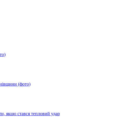
то)
анівщини (фото)
ти, якщо стався тепловий удар