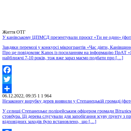
Життя ОТГ
У канівському ЦПМСД презентували проєкт «Ти не один» (фот
Завдяки перемозі у конкурсі мікрогрантів «Час діяти, Канівщ
Про це повідомляє Kanos із посиланням на інформацію ПрАТ «
найближчі 7-10 років, тож вже зараз маємо подбати про […]
Facebook
Twitter
06.12.2022, 09:35
1
1 964
Share
Незаконну вирубку дерев виявили у Степанецькій громаді (фот
У селищі Степанецьке поліцейським офіцером громади Віталієм
стовбура. Ці дерева слугували для запобігання зсуву ґрунту з 
відповідних заходів було встановлено, що […]