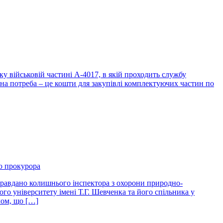
у військовій частині А-4017, в якій проходить службу
вна потреба – це кошти для закупівлі комплектуючих частин по
ю прокурора
правдано колишнього інспектора з охорони природно-
го університету імені Т.Г. Шевченка та його спільника у
лом, що […]