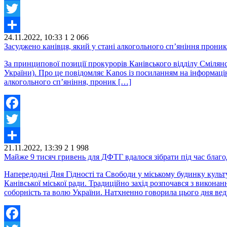
Facebook
Twitter
24.11.2022, 10:33
1
2 066
Share
Засуджено канівця, який у стані алкогольного сп’яніння прони
За принципової позиції прокурорів Канівського відділу Смілянсь
України). Про це повідомляє Kanos із посиланням на інформаці
алкогольного сп’яніння, проник […]
Facebook
Twitter
21.11.2022, 13:39
2
1 998
Share
Майже 9 тисяч гривень для ДФТГ вдалося зібрати під час благо
Напередодні Дня Гідності та Свободи у міському будинку куль
Канівської міської ради. Традиційно захід розпочався з викона
соборність та волю України. Натхненно говорила цього дня ве