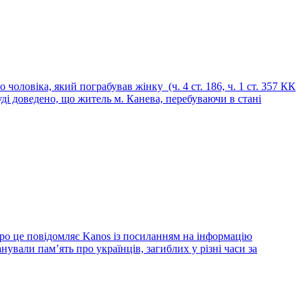
чоловіка, який пограбував жінку (ч. 4 ст. 186, ч. 1 ст. 357 КК
ді доведено, що житель м. Канева, перебуваючи в стані
Про це повідомляє Kanos із посиланням на інформацію
вали пам’ять про українців, загиблих у різні часи за