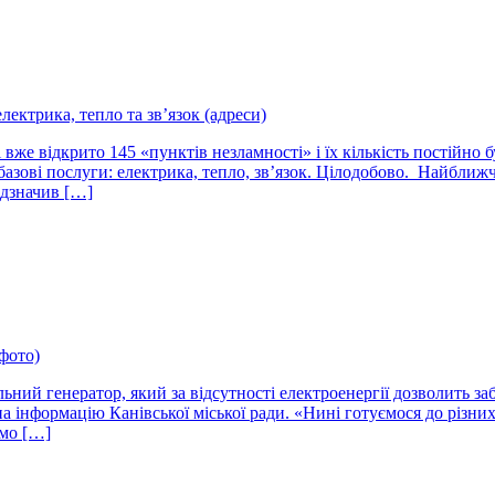
лектрика, тепло та зв’язок (адреси)
вже відкрито 145 «пунктів незламності» і їх кількість постійно 
зові послуги: електрика, тепло, зв’язок. Цілодобово. Найближчий
ідзначив […]
фото)
ний генератор, який за відсутності електроенергії дозволить за
а інформацію Канівської міської ради. «Нині готуємося до різних
ємо […]