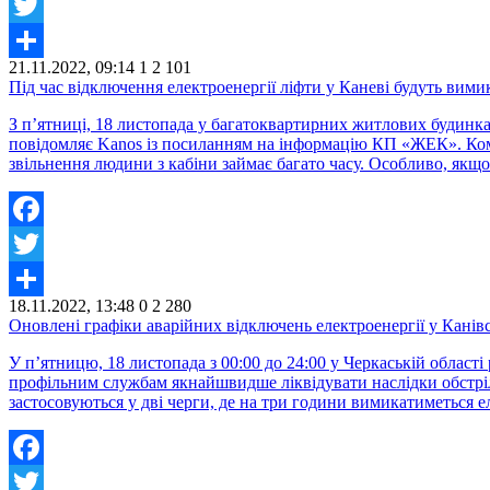
Facebook
Twitter
21.11.2022, 09:14
1
2 101
Share
Під час відключення електроенергії ліфти у Каневі будуть вим
З п’ятниці, 18 листопада у багатоквартирних житлових будинка
повідомляє Kanos із посиланням на інформацію КП «ЖЕК». Кому
звільнення людини з кабіни займає багато часу. Особливо, якщ
Facebook
Twitter
18.11.2022, 13:48
0
2 280
Share
Оновлені графіки аварійних відключень електроенергії у Канівс
У п’ятницю, 18 листопада з 00:00 до 24:00 у Черкаській облас
профільним службам якнайшвидше ліквідувати наслідки обстрілі
застосовуються у дві черги, де на три години вимикатиметься е
Facebook