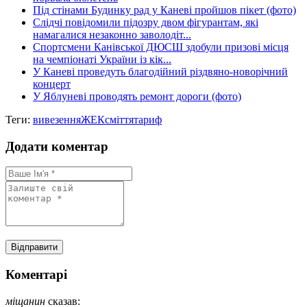
Під стінами Будинку рад у Каневі пройшов пікет (фото)
Слідчі повідомили підозру двом фігурантам, які
намагалися незаконно заволодіт...
Спортсмени Канівської ДЮСШ здобули призові місця
на чемпіонаті України із кік...
У Каневі проведуть благодійний різдвяно-новорічний
концерт
У Яблуневі проводять ремонт дороги (фото)
Теги:
вивезення
ЖЕК
сміття
тариф
Додати коментар
Коментарі
міщанин
сказав: