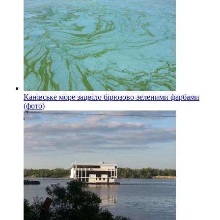
Канівське море зацвіло бірюзово-зеленими фарбами
(фото)