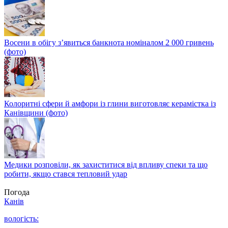
Восени в обігу з’явиться банкнота номіналом 2 000 гривень
(фото)
Колоритні сфери й амфори із глини виготовляє керамістка із
Канівщини (фото)
Медики розповіли, як захиститися від впливу спеки та що
робити, якщо стався тепловий удар
Погода
Канів
вологість: