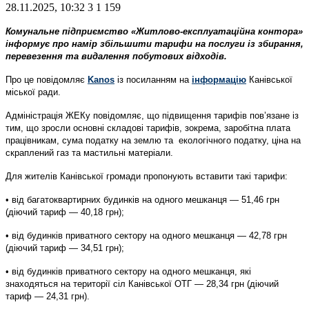
28.11.2025, 10:32
3
1 159
Комунальне підприємство «Житлово-експлуатаційна контора»
інформує про намір збільшити тарифи на послуги із збирання,
перевезення та видалення побутових відходів.
Про це повідомляє
Kanos
із посиланням на
інформацію
Канівської
міської ради.
Адміністрація ЖЕКу повідомляє, що підвищення тарифів пов’язане із
тим, що зросли основні складові тарифів, зокрема, заробітна плата
працівникам, сума податку на землю та екологічного податку, ціна на
скраплений газ та мастильні матеріали.
Для жителів Канівської громади пропонують вставити такі тарифи:
• від багатоквартирних будинків на одного мешканця — 51,46 грн
(діючий тариф — 40,18 грн);
• від будинків приватного сектору на одного мешканця — 42,78 грн
(діючий тариф — 34,51 грн);
• від будинків приватного сектору на одного мешканця, які
знаходяться на території сіл Канівської ОТГ — 28,34 грн (діючий
тариф — 24,31 грн).