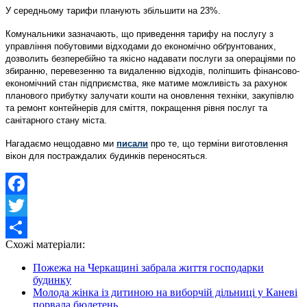
У середньому тарифи планують збільшити на 23%.
Комунальники зазначають, що приведення тарифу на послугу з
управління побутовими відходами до економічно обґрунтованих,
дозволить безперебійно та якісно надавати послуги за операціями по
збиранню, перевезенню та видаленню відходів, поліпшить фінансово-
економічний стан підприємства, яке матиме можливість за рахунок
планового прибутку залучати кошти на оновлення техніки, закупівлю
та ремонт контейнерів для сміття, покращення рівня послуг та
санітарного стану міста.
Нагадаємо нещодавно ми
писали
про те, що терміни виготовлення
вікон для постраждалих будинків переносяться.
Facebook
Twitter
Схожі матеріали:
Share
Пожежа на Черкащині забрала життя господарки
будинку
Молода жінка із дитиною на виборчій дільниці у Каневі
порвала бюлетень