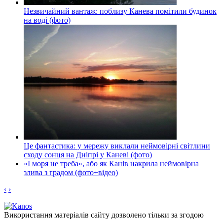
Незвичайний вантаж: поблизу Канева помітили будинок
на воді (фото)
Це фантастика: у мережу виклали неймовірні світлини
сходу сонця на Дніпрі у Каневі (фото)
«І моря не треба», або як Канів накрила неймовірна
злива з градом (фото+відео)
‹
›
Використання матеріалів сайту дозволено тільки за згодою