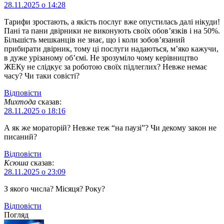
28.11.2025 о 14:28
Тарифи зростають, а якість послуг вже опустилась далі нікуди!
Пані та пани двірники не виконують своїх обов’язків і на 50%.
Більшість мешканців не знає, що і коли зобов’язаний
прибирати двірник, тому ці послуги надаються, м’яко кажучи,
в дуже урізаному об’ємі. Не зрозуміло чому керівництво
ЖЕКу не слідкує за роботою своїх підлеглих? Невже немає
часу? Чи таки совісті?
Відповіcти
Михтода
сказав:
28.11.2025 о 18:16
А як же мораторій? Невже теж “на паузі”? Чи декому закон не
писаний?
Відповіcти
Ксюша
сказав:
28.11.2025 о 23:09
З якого числа? Місяця? Року?
Відповіcти
Погляд