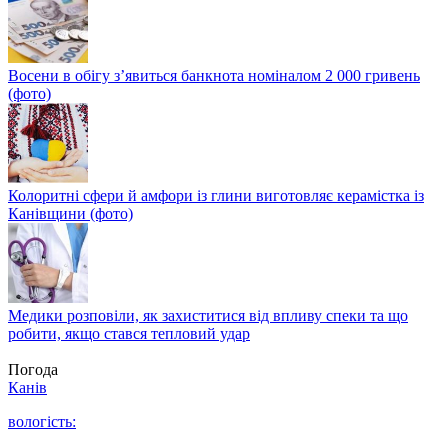
Восени в обігу з’явиться банкнота номіналом 2 000 гривень
(фото)
Колоритні сфери й амфори із глини виготовляє керамістка із
Канівщини (фото)
Медики розповіли, як захиститися від впливу спеки та що
робити, якщо стався тепловий удар
Погода
Канів
вологість: