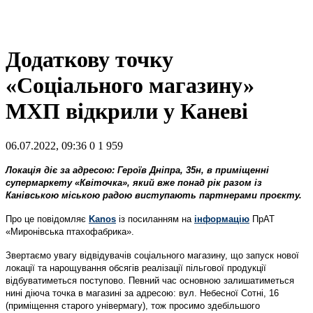
Додаткову точку
«Соціального магазину»
МХП відкрили у Каневі
06.07.2022, 09:36
0
1 959
Локація діє за адресою: Героїв Дніпра, 35н, в приміщенні
супермаркету «Квіточка», який вже понад рік разом із
Канівською міською радою виступають партнерами проєкту.
Про це повідомляє
Kanos
із посиланням на
інформацію
ПрАТ
«Миронівська птахофабрика».
Звертаємо увагу відвідувачів соціального магазину, що запуск нової
локації та нарощування обсягів реалізації пільгової продукції
відбуватиметься поступово. Певний час основною залишатиметься
нині діюча точка в магазині за адресою: вул. Небесної Сотні, 16
(приміщення старого універмагу), тож просимо здебільшого