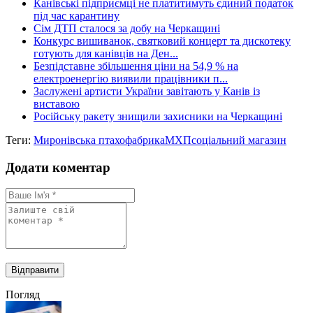
Канівські підприємці не платитимуть єдиний податок
під час карантину
Сім ДТП сталося за добу на Черкащині
Конкурс вишиванок, святковий концерт та дискотеку
готують для канівців на Ден...
Безпідставне збільшення ціни на 54,9 % на
електроенергію виявили працівники п...
Заслужені артисти України завітають у Канів із
виставою
Російську ракету знищили захисники на Черкащині
Теги:
Миронівська птахофабрика
МХП
соціальний магазин
Додати коментар
Погляд