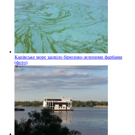
Канівське море зацвіло бірюзово-зеленими фарбами
(фото)