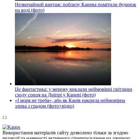
Незвичайний вантаж: поблизу Канева помітили будинок
на воді (фото)
Це фантастика: у мережу виклали неймовірні світлини
сходу сонця на Дніпрі у Каневі (фото)
«І моря не треба», або як Канів накрила неймовірна
злива з градом (фото+відео)
‹
›
Використання матеріалів сайту дозволено тільки за згодою
редакції та наявності активного гіперпосилання на джерело