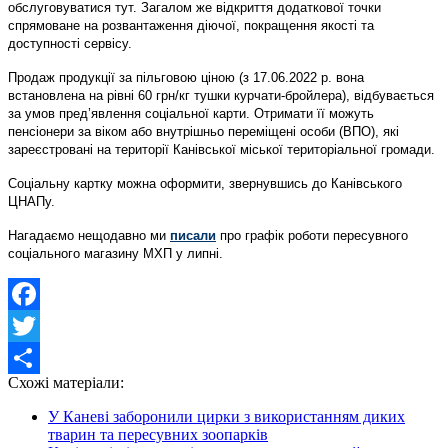
обслуговуватися тут. Загалом же відкриття додаткової точки
спрямоване на розвантаження діючої, покращення якості та
доступності сервісу.
Продаж продукції за пільговою ціною (з 17.06.2022 р. вона
встановлена на рівні 60 грн/кг тушки курчати-бройлера), відбувається
за умов пред’явлення соціальної карти. Отримати її можуть
пенсіонери за віком або внутрішньо переміщені особи (ВПО), які
зареєстровані на території Канівської міської територіальної громади.
Соціальну картку можна оформити, звернувшись до Канівського
ЦНАПу.
Нагадаємо нещодавно ми
писали
про графік роботи пересувного
соціального магазину МХП у липні.
Facebook
Twitter
Схожі матеріали:
Share
У Каневі заборонили цирки з використанням диких
тварин та пересувних зоопарків