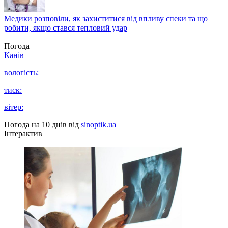
Медики розповіли, як захиститися від впливу спеки та що
робити, якщо стався тепловий удар
Погода
Канів
вологість:
тиск:
вітер:
Погода на 10 днів від
sinoptik.ua
Інтерактив