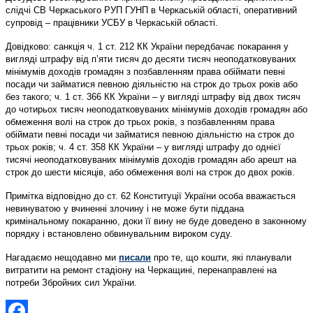
слідчі СВ Черкаського РУП ГУНП в Черкаській області, оперативний
супровід – працівники УСБУ в Черкаській області.
Довідково: санкція ч. 1 ст. 212 КК України передбачає покарання у
вигляді штрафу від п’яти тисяч до десяти тисяч неоподатковуваних
мінімумів доходів громадян з позбавленням права обіймати певні
посади чи займатися певною діяльністю на строк до трьох років або
без такого; ч. 1 ст. 366 КК України – у вигляді штрафу від двох тисяч
до чотирьох тисяч неоподатковуваних мінімумів доходів громадян або
обмеження волі на строк до трьох років, з позбавленням права
обіймати певні посади чи займатися певною діяльністю на строк до
трьох років; ч. 4 ст. 358 КК України – у вигляді штрафу до однієї
тисячі неоподатковуваних мінімумів доходів громадян або арешт на
строк до шести місяців, або обмеження волі на строк до двох років.
Примітка відповідно до ст. 62 Конституції України особа вважається
невинуватою у вчиненні злочину і не може бути піддана
кримінальному покаранню, доки її вину не буде доведено в законному
порядку і встановлено обвинувальним вироком суду.
Нагадаємо нещодавно ми
писали
про те, що кошти, які планували
витратити на ремонт стадіону на Черкащині, перенаправлені на
потреби Збройних сил України.