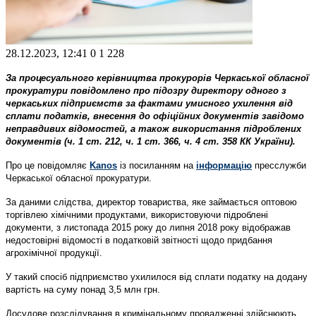
28.12.2023, 12:41
0
1 228
За процесуального керівництва прокурорів Черкаської обласної
прокуратури повідомлено про підозру директору одного з
черкаських підприємств за фактами умисного ухилення від
сплати податків, внесення до офіційних документів завідомо
неправдивих відомостей, а також використання підроблених
документів (ч. 1 ст. 212, ч. 1 ст. 366, ч. 4 ст. 358 КК України).
Про це повідомляє
Kanos
із посиланням на
інформацію
пресслужби
Черкаської обласної прокуратури.
За даними слідства, директор товариства, яке займається оптовою
торгівлею хімічними продуктами, використовуючи підроблені
документи, з листопада 2015 року до липня 2018 року відображав
недостовірні відомості в податковій звітності щодо придбання
агрохімічної продукції.
У такий спосіб підприємство ухилилося від сплати податку на додану
вартість на суму понад 3,5 млн грн.
Досудове розслідування в кримінальному провадженні здійснюють