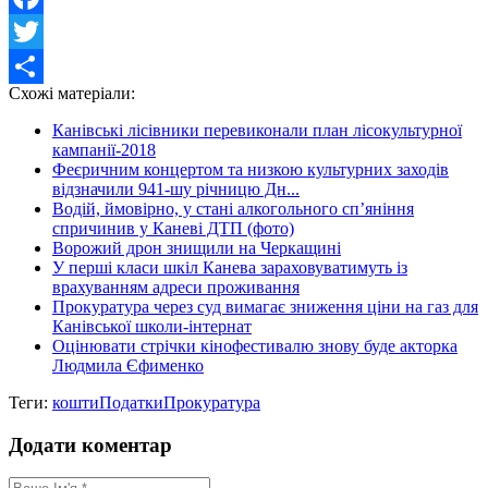
Facebook
Twitter
Схожі матеріали:
Share
Канівські лісівники перевиконали план лісокультурної
кампанії-2018
Феєричним концертом та низкою культурних заходів
відзначили 941-шу річницю Дн...
Водій, ймовірно, у стані алкогольного сп’яніння
спричинив у Каневі ДТП (фото)
Ворожий дрон знищили на Черкащині
У перші класи шкіл Канева зараховуватимуть із
врахуванням адреси проживання
Прокуратура через суд вимагає зниження ціни на газ для
Канівської школи-інтернат
Оцінювати стрічки кінофестивалю знову буде акторка
Людмила Єфименко
Теги:
кошти
Податки
Прокуратура
Додати коментар