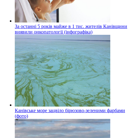
За останні 5 років майже в 1 тис. жителів Канівщини
виявили онкопатології (інфографіка)
Канівське море зацвіло бірюзово-зеленими фарбами
(фото)