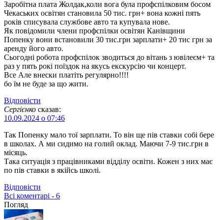
Заробітна плата Жолдак,коли вога була профспілковим босом
Чекаських освітян становила 50 тис. грн+ вона кожні пять
років списувала службове авто та купувала нове.
Як повідомили члени профспілки освітян Канівщини
Попенку вони встановили 30 тис.грн зарплати+ 20 тис грн за
аренду його авто.
Сьогодні робота профспілок зводиться до вітань з ювілеєм+ та
раз у пять рокі поїздок на якусь екскурсію чи концерт.
Все Але внески платіть регулярно!!!!
бо їм не буде за що жити.
Відповіcти
Сергієнко
сказав:
10.09.2024 о 07:46
Так Попенку мало тої зарплати. То він ще пів ставки собі бере
в школах. А ми сидимо на голий оклад. Маючи 7-9 тис.грн в
місяць.
Така ситуація з працівниками відділу освіти. Кожен з них має
по пів ставки в якійсь школі.
Відповіcти
Всі коментарі - 6
Погляд