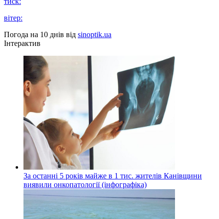
тиск:
вітер:
Погода на 10 днів від
sinoptik.ua
Інтерактив
За останні 5 років майже в 1 тис. жителів Канівщини
виявили онкопатології (інфографіка)