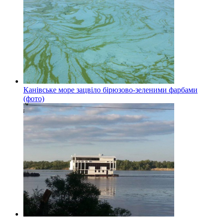
Канівське море зацвіло бірюзово-зеленими фарбами
(фото)