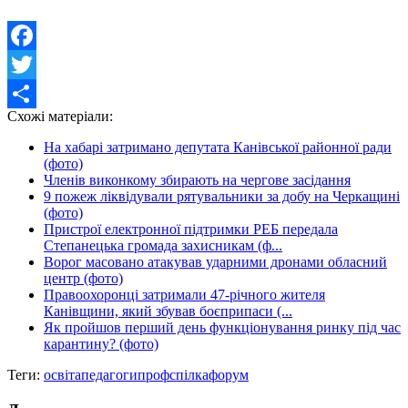
Facebook
Twitter
Схожі матеріали:
Share
На хабарі затримано депутата Канівської районної ради
(фото)
Членів виконкому збирають на чергове засідання
9 пожеж ліквідували рятувальники за добу на Черкащині
(фото)
Пристрої електронної підтримки РЕБ передала
Степанецька громада захисникам (ф...
Ворог масовано атакував ударними дронами обласний
центр (фото)
Правоохоронці затримали 47-річного жителя
Канівщини, який збував боєприпаси (...
Як пройшов перший день функціонування ринку під час
карантину? (фото)
Теги:
освіта
педагоги
профспілка
форум