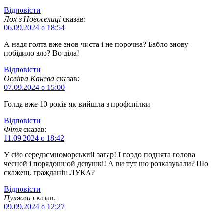
Відповіcти
Лох з Новоселиці
сказав:
06.09.2024 о 18:54
А надя голта вже знов чиста і не порочна? Бабло знову
побідило зло? Во діла!
Відповіcти
Освіта Канева
сказав:
07.09.2024 о 15:00
Голда вже 10 років як вийшла з профспілки
Відповіcти
Фітя
сказав:
11.09.2024 о 18:42
У єйо середзємноморський загар! І гордо поднята голова
чесной і порядошной дєвушкі! А ви тут шо розказували? Шо
скажеш, гражданін ЛУКА?
Відповіcти
Пуляєва
сказав:
09.09.2024 о 12:27