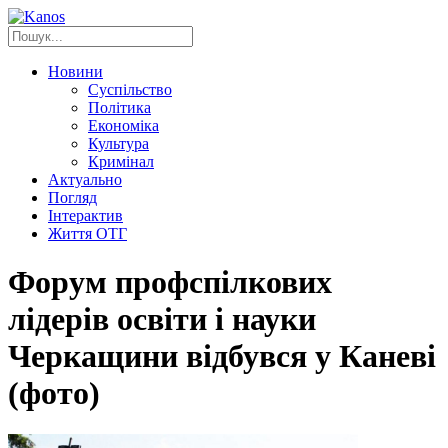
Новини
Суспільство
Політика
Економіка
Культура
Кримінал
Актуально
Погляд
Інтерактив
Життя ОТГ
Форум профспілкових
лідерів освіти і науки
Черкащини відбувся у Каневі
(фото)