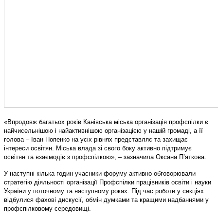
«Впродовж багатьох років Канівська міська організація профспілки є
найчисельнішою і найактивнішою організацією у нашій громаді, а її
голова – Іван Попенко на усіх рівнях представляє та захищає
інтереси освітян. Міська влада зі свого боку активно підтримує
освітян та взаємодіє з профспілкою», – зазначила Оксана П’яткова.
У наступні кілька годин учасники форуму активно обговорювали
стратегію діяльності організації Профспілки працівників освіти і науки
України у поточному та наступному роках. Під час роботи у секціях
відбулися фахові дискусії, обмін думками та кращими надбаннями у
профспілковому середовищі.