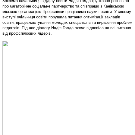
Зокрема начальниця відділу освіти Надія Голда ґрунтовно розповіла
про багаторічне соціальне партнерство та співпрацю з Канівською
міською організацією Профспілки працівників науки і освіти. У своєму
виступі очільниця освіти порушила питання оптимізації закладів
освіти, працевлаштування молодих спеціалістів та вирішення проблем
педагогів. Під час діалогу Надія Голда охоче відповіла на всі питання
від профспілкових лідерів.