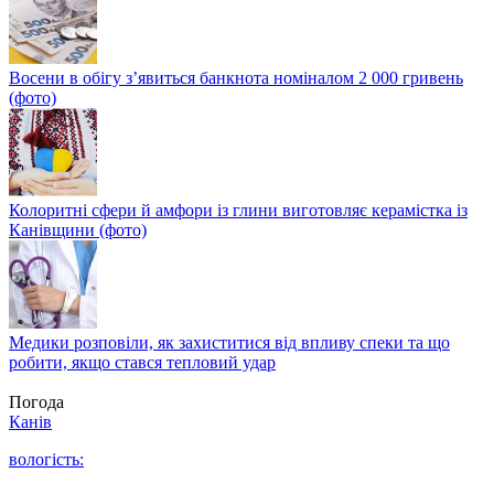
Восени в обігу з’явиться банкнота номіналом 2 000 гривень
(фото)
Колоритні сфери й амфори із глини виготовляє керамістка із
Канівщини (фото)
Медики розповіли, як захиститися від впливу спеки та що
робити, якщо стався тепловий удар
Погода
Канів
вологість: