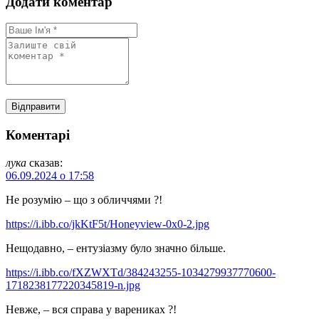
Додати коментар
Коментарі
лука
сказав:
06.09.2024 о 17:58
Не розумію – що з обличчями ?!
https://i.ibb.co/jkKtF5t/Honeyview-0x0-2.jpg
Нещодавно, – ентузіазму було значно більше.
https://i.ibb.co/fXZWXTd/384243255-1034279937770600-
1718238177220345819-n.jpg
Невже, – вся справа у варениках ?!