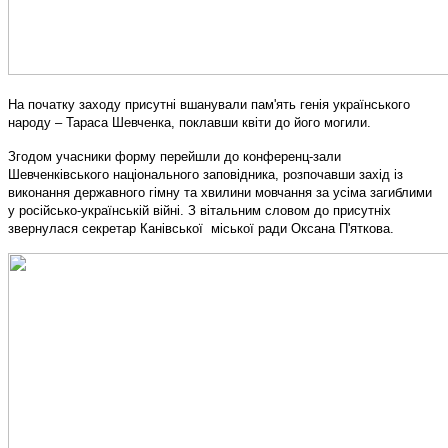
На початку заходу присутні вшанували пам'ять генія українського
народу – Тараса Шевченка, поклавши квіти до його могили.
Згодом учасники форму перейшли до конференц-зали
Шевченківського національного заповідника, розпочавши захід із
виконання державного гімну та хвилини мовчання за усіма загиблими
у російсько-українській війні. З вітальним словом до присутніх
звернулася секретар Канівської міської ради Оксана П'яткова.