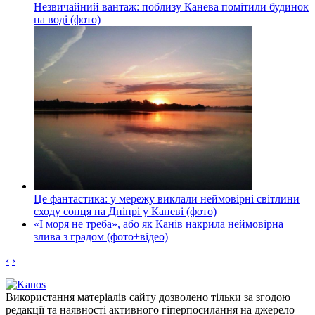
Незвичайний вантаж: поблизу Канева помітили будинок
на воді (фото)
Це фантастика: у мережу виклали неймовірні світлини
сходу сонця на Дніпрі у Каневі (фото)
«І моря не треба», або як Канів накрила неймовірна
злива з градом (фото+відео)
‹
›
Використання матеріалів сайту дозволено тільки за згодою
редакції та наявності активного гіперпосилання на джерело