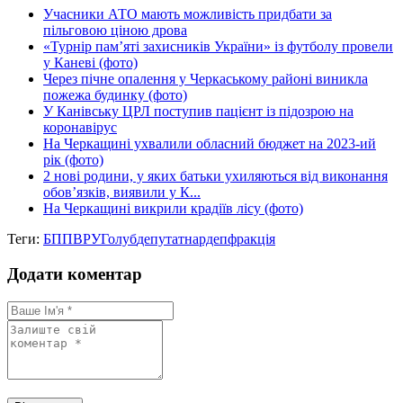
Учасники АТО мають можливість придбати за
пільговою ціною дрова
«Турнір пам’яті захисників України» із футболу провели
у Каневі (фото)
Через пічне опалення у Черкаському районі виникла
пожежа будинку (фото)
У Канівську ЦРЛ поступив пацієнт із підозрою на
коронавірус
На Черкащині ухвалили обласний бюджет на 2023-ий
рік (фото)
2 нові родини, у яких батьки ухиляються від виконання
обов’язків, виявили у К...
На Черкащині викрили крадіїв лісу (фото)
Теги:
БПП
ВРУ
Голуб
депутат
нардеп
фракція
Додати коментар