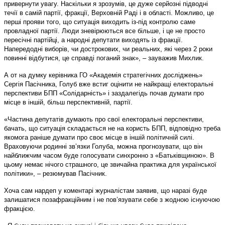
привернути увагу. Наскільки я зрозумів, це дуже серйозні підводні
течії в самій партії, фракції, Верховній Раді і в області. Можливо, це
перші прояви того, що ситуація виходить із-під контролю саме
провладної партії. Люди зневірюються все більше, і це не просто
пересічні партійці, а народні депутати виходять із фракції.
Напередодні виборів, чи дострокових, чи реальних, які через 2 роки
повинні відбутися, це справді поганий знак», – зауважив Михлик.
А от на думку керівника ГО «Академія стратегічних досліджень»
Сергія Пасічника, Голуб вже встиг оцінити не найкращі електоральні
перспективи БПП «Солідарність» і заздалегідь почав думати про
місце в іншій, більш перспективній, партії.
«Частина депутатів думають про свої електоральні перспективи,
бачать, що ситуація складається не на користь БПП, відповідно треба
якомога раніше думати про своє місце в іншій політичній силі.
Враховуючи родинні зв’язки Голуба, можна прогнозувати, що він
найближчим часом буде голосувати синхронно з «Батьківщиною». В
цьому немає нічого страшного, це звичайна практика для української
політики», – резюмував Пасічник.
Хоча сам нардеп у коментарі журналістам заявив, що наразі буде
залишатися позафракційним і не пов’язувати себе з жодною існуючою
фракцією.