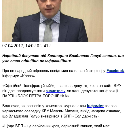
07.04.2017, 14:02
0
2 412
Народний депутат від Канівщини Владислав Голуб заявив, що
уже став офіційно позафракційним.
Про це народний обранець повідомив на власній сторінці у
Facebook
,
інформує «Kanos».
«Офіційно! Позафракційний!», - написав депутат, хоча на сайті ВРУ
він досі продовжує поки
значитись
, як член депутатської фракції
ПАРТІЇ «БЛОК ПЕТРА ПОРОШЕНКА».
Водночас, як розповів у коментарі журналістам
Інфоміст
голова
черкаського осередку КВУ Максим Михлик, вихід нардепа означає,
що Владислав Голуб зневірився в БПП «Солідарність».
«Щодо БПП – це серйозний крок, серйозний вчинок, який має