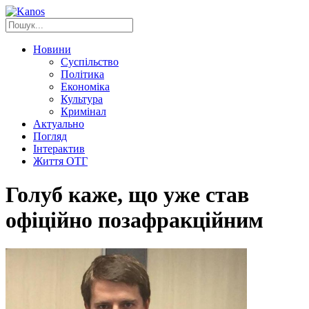
Новини
Суспільство
Політика
Економіка
Культура
Кримінал
Актуально
Погляд
Інтерактив
Життя ОТГ
Голуб каже, що уже став
офіційно позафракційним