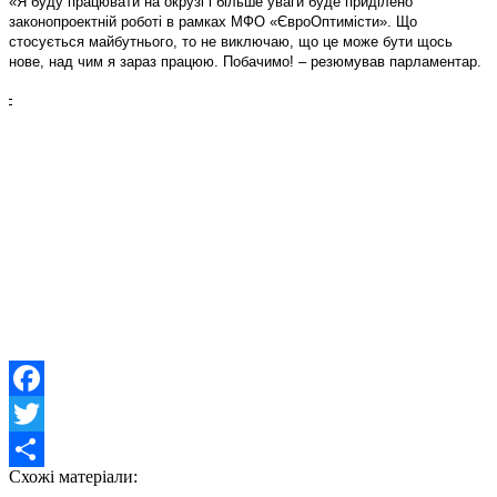
«Я буду працювати на окрузі і більше уваги буде приділено
законопроектній роботі в рамках МФО «ЄвроОптимісти». Що
стосується майбутнього, то не виключаю, що це може бути щось
нове, над чим я зараз працюю. Побачимо! – резюмував парламентар.
Facebook
Twitter
Схожі матеріали:
Share