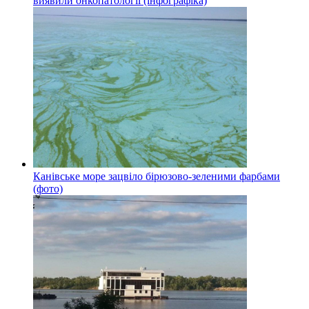
виявили онкопатології (інфографіка)
Канівське море зацвіло бірюзово-зеленими фарбами
(фото)