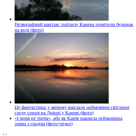
Незвичайний вантаж: поблизу Канева помітили будинок
на воді (фото)
Це фантастика: у мережу виклали неймовірні світлини
сходу сонця на Дніпрі у Каневі (фото)
«І моря не треба», або як Канів накрила неймовірна
злива з градом (фото+відео)
‹
›