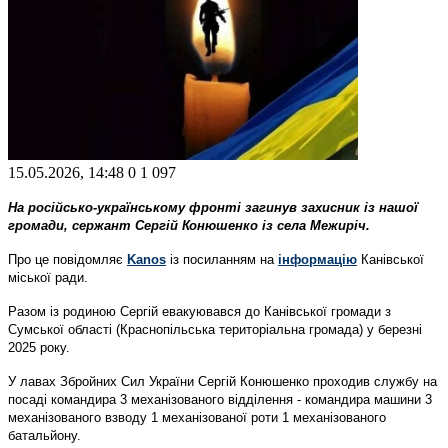
15.05.2026, 14:48
0
1 097
На російсько-українському фронті загинув захисник із нашої
громади, сержант Сергій Конюшенко із села Межиріч.
Про це повідомляє
Kanos
із посиланням на
інформацію
Канівської
міської ради.
Разом із родиною Сергій евакуювався до Канівської громади з
Сумської області (Краснопільська територіальна громада) у березні
2025 року.
У лавах Збройних Сил України Сергій Конюшенко проходив службу на
посаді командира 3 механізованого відділення - командира машини 3
механізованого взводу 1 механізованої роти 1 механізованого
батальйону.