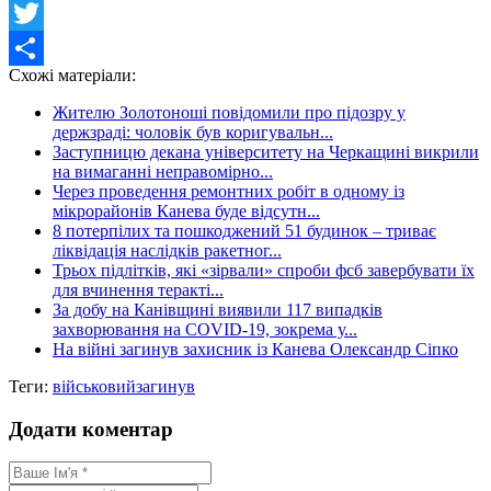
Facebook
Twitter
Схожі матеріали:
Share
Жителю Золотоноші повідомили про підозру у
держзраді: чоловік був коригувальн...
Заступницю декана університету на Черкащині викрили
на вимаганні неправомірно...
Через проведення ремонтних робіт в одному із
мікрорайонів Канева буде відсутн...
8 потерпілих та пошкоджений 51 будинок – триває
ліквідація наслідків ракетног...
Трьох підлітків, які «зірвали» спроби фсб завербувати їх
для вчинення теракті...
За добу на Канівщині виявили 117 випадків
захворювання на COVID-19, зокрема у...
На війні загинув захисник із Канева Олександр Сіпко
Теги:
військовий
загинув
Додати коментар