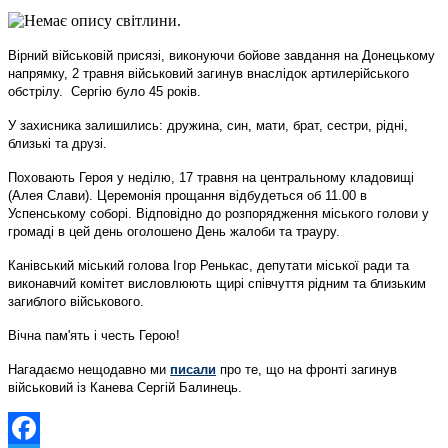
Вірний військовій присязі, виконуючи бойове завдання на Донецькому
напрямку, 2 травня військовий загинув внаслідок артилерійського
обстрілу. Сергію було 45 років.
У захисника залишились: дружина, син, мати, брат, сестри, рідні,
близькі та друзі.
Поховають Героя у неділю, 17 травня на центральному кладовищі
(Алея Слави). Церемонія прощання відбудеться об 11.00 в
Успенському соборі. Відповідно до розпорядження міського голови у
громаді в цей день оголошено День жалоби та трауру.
Канівський міський голова Ігор Ренькас, депутати міської ради та
виконавчий комітет висловлюють щирі співчуття рідним та близьким
загиблого військового.
Вічна пам'ять і честь Герою!
Нагадаємо нещодавно ми
писали
про те, що на фронті загинув
військовий із Канева Сергій Балинець.