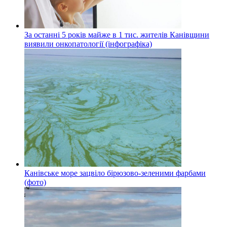
За останні 5 років майже в 1 тис. жителів Канівщини
виявили онкопатології (інфографіка)
Канівське море зацвіло бірюзово-зеленими фарбами
(фото)