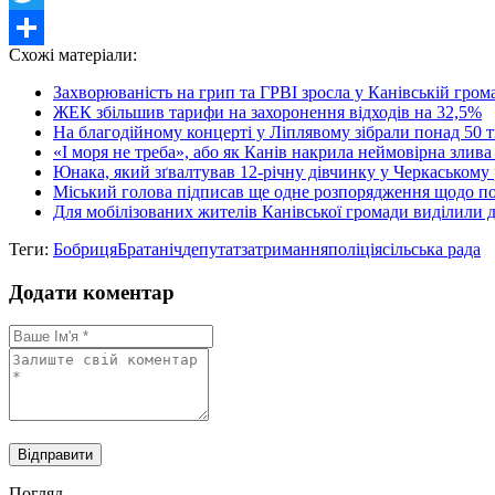
Twitter
Схожі матеріали:
Share
Захворюваність на грип та ГРВІ зросла у Канівській грома
ЖЕК збільшив тарифи на захоронення відходів на 32,5%
На благодійному концерті у Ліплявому зібрали понад 50 ти
«І моря не треба», або як Канів накрила неймовірна злива
Юнака, який зґвалтував 12-річну дівчинку у Черкаському
Міський голова підписав ще одне розпорядження щодо поз
Для мобілізованих жителів Канівської громади виділили до
Теги:
Бобриця
Братаніч
депутат
затримання
поліція
сільська рада
Додати коментар
Погляд