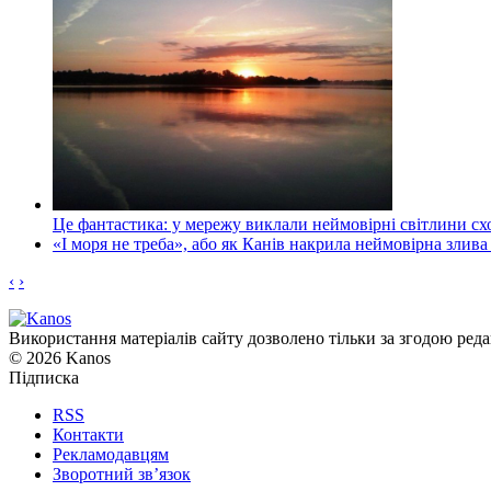
Це фантастика: у мережу виклали неймовірні світлини схо
«І моря не треба», або як Канів накрила неймовірна злива
‹
›
Використання матеріалів сайту дозволено тільки за згодою реда
© 2026 Kanos
Підписка
RSS
Контакти
Рекламодавцям
Зворотний зв’язок