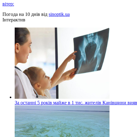
вітер:
Погода на 10 днів від
sinoptik.ua
Інтерактив
За останні 5 років майже в 1 тис. жителів Канівщини вияв