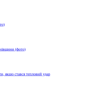
то)
анівщини (фото)
ти, якщо стався тепловий удар