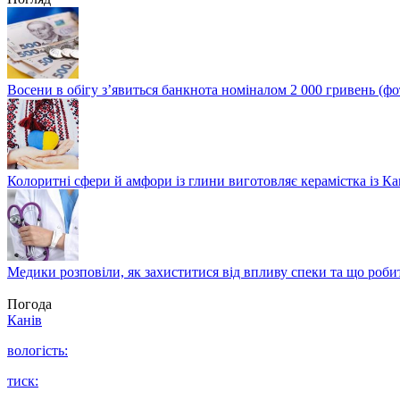
Восени в обігу з’явиться банкнота номіналом 2 000 гривень (фо
Колоритні сфери й амфори із глини виготовляє керамістка із К
Медики розповіли, як захиститися від впливу спеки та що роби
Погода
Канів
вологість:
тиск: