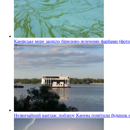
Канівське море зацвіло бірюзово-зеленими фарбами (фото
Незвичайний вантаж: поблизу Канева помітили будинок н