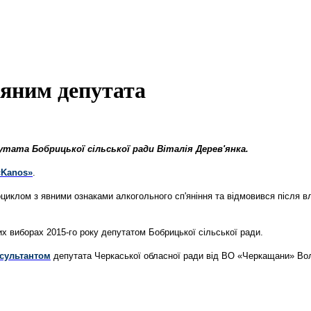
’яним депутата
утата Бобрицької сільської ради Віталія Дерев'янка.
«Kanos»
.
оциклом з явними ознаками алкогольного сп'яніння та відмовився після 
х виборах 2015-го року депутатом Бобрицької сільської ради.
сультантом
депутата Черкаської обласної ради від ВО «Черкащани» Во