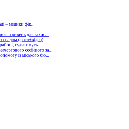
ді – медики фік...
сяч гривень для захис...
 з градом (фото+відео)
 районі, судитимуть
ачергового сесійного за...
помогу із міського бю...