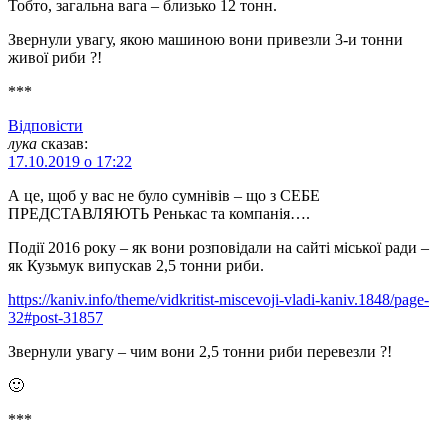
Тобто, загальна вага – близько 12 тонн.
Звернули увагу, якою машиною вони привезли 3-и тонни
живої риби ?!
***
Відповіcти
лука
сказав:
17.10.2019 о 17:22
А це, щоб у вас не було сумнівів – що з СЕБЕ
ПРЕДСТАВЛЯЮТЬ Ренькас та компанія….
Події 2016 року – як вони розповідали на сайті міської ради –
як Кузьмук випускав 2,5 тонни риби.
https://kaniv.info/theme/vidkritist-miscevoji-vladi-kaniv.1848/page-
32#post-31857
Звернули увагу – чим вони 2,5 тонни риби перевезли ?!
🙂
***