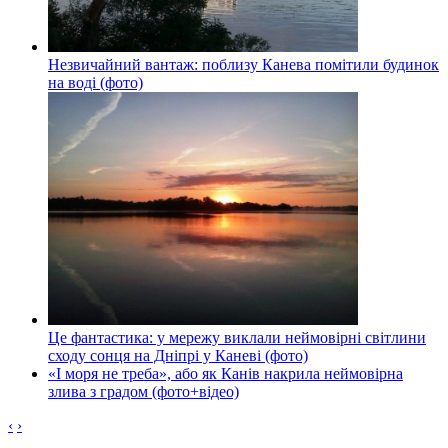
Незвичайний вантаж: поблизу Канева помітили будинок
на воді (фото)
Це фантастика: у мережу виклали неймовірні світлини
сходу сонця на Дніпрі у Каневі (фото)
«І моря не треба», або як Канів накрила неймовірна
злива з градом (фото+відео)
‹
›