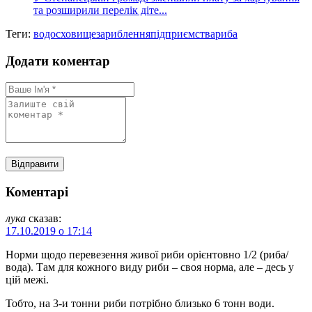
та розширили перелік діте...
Теги:
водосховище
зариблення
підприємства
риба
Додати коментар
Коментарі
лука
сказав:
17.10.2019 о 17:14
Норми щодо перевезення живої риби орієнтовно 1/2 (риба/
вода). Там для кожного виду риби – своя норма, але – десь у
цій межі.
Тобто, на 3-и тонни риби потрібно близько 6 тонн води.