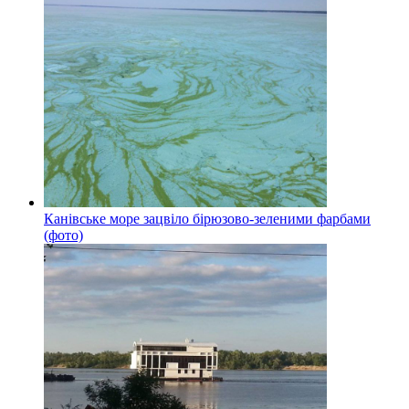
Канівське море зацвіло бірюзово-зеленими фарбами
(фото)