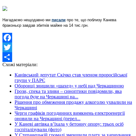
Нагадаємо нещодавно ми
писали
про те, що поблизу Канева
браконьєр завдав збитків майже на 14 тис.грн.
Facebook
Twitter
Схожі матеріали:
Share
Канівський депутат Скічко став членом проросійської
групи у ПАРЄ
Оборонці знищили «шахед» у небі над Черкащиною
Грози, спека та зливи – синоптики повідомили, яка
погода буде на Черкащині на...
Рішення про обмеження продажу алкоголю ухвалили на
Черкащині
Черги графіків погодинних вимкнень електроенергії
оновили на Черкащині (перел...
У Каневі автівка в’їхала у бетонну опору: трьох осіб
госпіталізували (фото)
У Степанецькій громаді зменшили плату за харчування