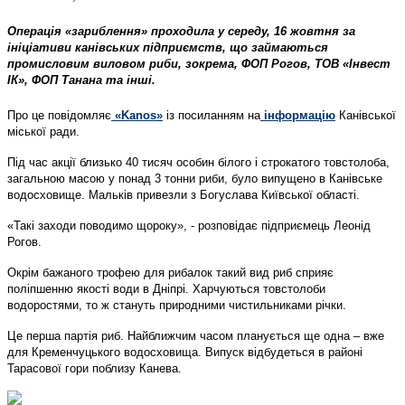
Операція «зариблення» проходила у середу, 16 жовтня за
ініціативи канівських підприємств, що займаються
промисловим виловом риби, зокрема, ФОП Рогов, ТОВ «Інвест
ІК», ФОП Танана та інші.
Про це повідомляє
«Kanos»
із посиланням на
інформацію
Канівської
міської ради.
Під час акції близько 40 тисяч особин білого і строкатого товстолоба,
загальною масою у понад 3 тонни риби, було випущено в Канівське
водосховище. Мальків привезли з Богуслава Київської області.
«Такі заходи поводимо щороку», - розповідає підприємець Леонід
Рогов.
Окрім бажаного трофею для рибалок такий вид риб сприяє
поліпшенню якості води в Дніпрі. Харчуються товстолоби
водоростями, то ж стануть природними чистильниками річки.
Це перша партія риб. Найближчим часом планується ще одна – вже
для Кременчуцького водосховища. Випуск відбудеться в районі
Тарасової гори поблизу Канева.