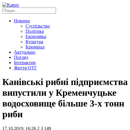
Новини
Суспільство
Політика
Економіка
Культура
Кримінал
Актуально
Погляд
Інтерактив
Життя ОТГ
Канівські рибні підприємства
випустили у Кременчуцьке
водосховище більше 3-х тонн
риби
17.10.2019, 16:26
2
3 149