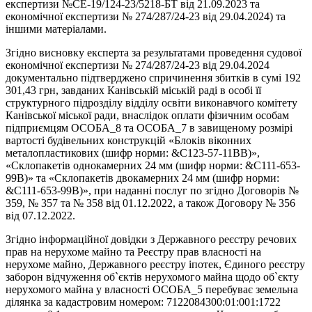
експертизи №СЕ-19/124-23/5218-БТ від 21.09.2023 та
економічної експертизи № 274/287/24-23 від 29.04.2024) та
іншими матеріалами.
Згідно висновку експерта за результатами проведення судової
економічної експертизи № 274/287/24-23 від 29.04.2024
документально підтверджено спричинення збитків в сумі 192
301,43 грн, завданих Канівській міській раді в особі її
структурного підрозділу відділу освіти виконавчого комітету
Канівської міської ради, внаслідок оплати фізичним особам
підприємцям ОСОБА_8 та ОСОБА_7 в завищеному розмірі
вартості будівельних конструкцій «Блоків віконних
металопластикових (шифр норми: &С123-57-11ВВ)»,
«Склопакетів однокамерних 24 мм (шифр норми: &С111-653-
99В)» та «Склопакетів двокамерних 24 мм (шифр норми:
&С111-653-99В)», при наданні послуг по згідно Договорів №
359, № 357 та № 358 від 01.12.2022, а також Договору № 356
від 07.12.2022.
Згідно інформаційної довідки з Державного реєстру речових
прав на нерухоме майно та Реєстру прав власності на
нерухоме майно, Державного реєстру іпотек, Єдиного реєстру
заборон відчуження об`єктів нерухомого майна щодо об`єкту
нерухомого майна у власності ОСОБА_5 перебуває земельна
ділянка за кадастровим номером: 7122084300:01:001:1722