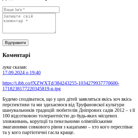
Коментарі
лука
сказав:
17.09.2024 о 19:40
https://i.ibb.co/fXZWXTd/384243255-1034279937770600-
1718238177220345819-n.jpg
Будемо сподіватися, що у цих дітей заявляться якісь хоч якісь
перспективи та ми здихаємося від Труфановскої культури
шанувальників традицій любителів Дніпрових садів 2012 – з її
100 відсотковою толерантністю до будь-яких місцевих
зловживань, корупції та пекельними олімпійськими
змаганнями совкового рівня з кацапами – хто кого переспіває
та у кого партіотичні гасла краще.