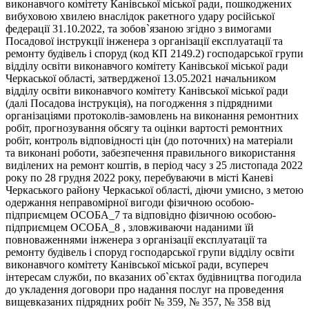
виконавчого комітету Канівської міської ради, пошкоджених
вибуховою хвилею внаслідок ракетного удару російської
федерації 31.10.2022, та зобов`язаною згідно з вимогами
Посадової інструкції інженера з організації експлуатації та
ремонту будівель і споруд (код КП 2149.2) господарської групи
відділу освіти виконавчого комітету Канівської міської ради
Черкаської області, затвердженої 13.05.2021 начальником
відділу освіти виконавчого комітету Канівської міської ради
(далі Посадова інструкція), на погодження з підрядними
організаціями протоколів-замовлень на виконання ремонтних
робіт, прогнозування обсягу та оцінки вартості ремонтних
робіт, контроль відповідності цін (до поточних) на матеріали
та виконані роботи, забезпечення правильного використання
виділених на ремонт коштів, в період часу з 25 листопада 2022
року по 28 грудня 2022 року, перебуваючи в місті Каневі
Черкаського району Черкаської області, діючи умисно, з метою
одержання неправомірної вигоди фізичною особою-
підприємцем ОСОБА_7 та відповідно фізичною особою-
підприємцем ОСОБА_8 , зловживаючи наданими їй
повноваженнями інженера з організації експлуатації та
ремонту будівель і споруд господарської групи відділу освіти
виконавчого комітету Канівської міської ради, всупереч
інтересам служби, по вказаних об`єктах будівництва погодила
до укладення договори про надання послуг на проведення
вищевказаних підрядних робіт № 359, № 357, № 358 від