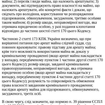
майна; 2) перелік і види майна, що належить арештувати; 3)
документи, які підтверджують право власності на майно, що
належить арештувати, або конкретні факти і докази, що
свідчать про володіння, користування чи розпорядження
підозрюваним, обвинуваченим, засудженим, третіми особами
таким майном; 4) розмір шкоди, неправомірної вигоди, яка
отримана юридичною особою, у разі подання клопотання
відповідно до частини шостої статті 170 цього Кодексу.
Частиною 2 статті 173 КПК України визначено, що при
вирішенні питання про арешт майна слідчий суддя, суд
повинен враховувати: правову підставу для арешту майна;
крім того можливість використання майна як доказу у
кримінальному провадженні (якщо арешт майна накладається
у випадку, передбаченому пунктом 1 частини другої статті 170
цього Кодексу); розмір шкоди, завданої кримінальним
правопорушенням, неправомірної вигоди, яка отримана
юридичною особою (якщо арешт майна накладається у
випадку, передбаченому пунктом 4 частини другої статті 170
цього Кодексу); розумність та співрозмірність обмеження
права власності завданням кримінального провадження;
наслідки арешту майна для підозрюваного, обвинуваченого,
засудженого, третіх осіб.
В свою чергу, слід зазначити, що нормою п. 39 рішення ЄСПЛ