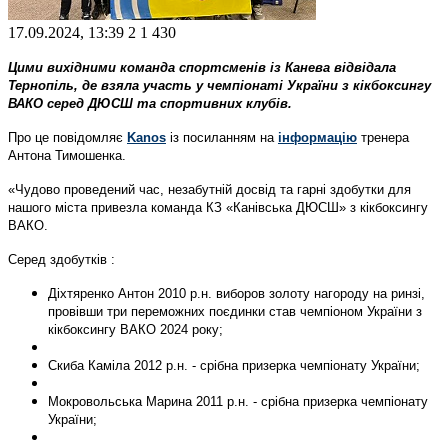
17.09.2024, 13:39
2
1 430
Цими вихідними команда спортсменів із Канева відвідала
Тернопіль, де взяла участь у чемпіонаті України з кікбоксингу
ВАКО серед ДЮСШ та спортивних клубів.
Про це повідомляє
Kanos
із посиланням на
інформацію
тренера
Антона Тимошенка.
«Чудово проведений час, незабутній досвід та гарні здобутки для
нашого міста привезла команда КЗ «Канівська ДЮСШ» з кікбоксингу
ВАКО.
Серед здобутків :
Діхтяренко Антон 2010 р.н. виборов золоту нагороду на ринзі,
провівши три переможних поєдинки став чемпіоном України з
кікбоксингу ВАКО 2024 року;
Скиба Каміла 2012 р.н. - срібна призерка чемпіонату України;
Мокровольська Марина 2011 р.н. - срібна призерка чемпіонату
України;