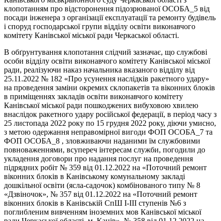
клопотанням про відсторонення підозрюваної ОСОБА_5 від
посади інженера з організації експлуатації та ремонту будівель
і споруд господарської групи відділу освіти виконавчого
комітету Канівської міської ради Черкаської області.
В обґрунтування клопотання слідчий зазначає, що службові
особи відділу освіти виконавчого комітету Канівської міської
ради, реалізуючи наказ начальника вказаного відділу від
25.11.2022 № 182 «Про усунення наслідків ракетного удару»
на проведення заміни окремих склопакетів та віконних блоків
в приміщеннях закладів освіти виконавчого комітету
Канівської міської ради пошкоджених вибуховою хвилею
внаслідок ракетного удару російської федерації, в період часу з
25 листопада 2022 року по 15 грудня 2022 року, діючи умисно,
з метою одержання неправомірної вигоди ФОП ОСОБА_7 та
ФОП ОСОБА_8 , зловживаючи наданими їм службовими
повноваженнями, всупереч інтересам служби, погодили до
укладення договори про надання послуг на проведення
підрядних робіт № 359 від 01.12.2022 на «Поточний ремонт
віконних блоків в Канівському комунальному закладі
дошкільної освіти (ясла-садочок) комбінованого типу № 8
«Дзвіночок», № 357 від 01.12.2022 на «Поточний ремонт
віконних блоків в Канівській СпШ І-ІІІ ступенів №6 з
поглибленим вивченням іноземних мов Канівської міської
ради Черкаської області, м. Канів», № 358 від 01.12.2022 на