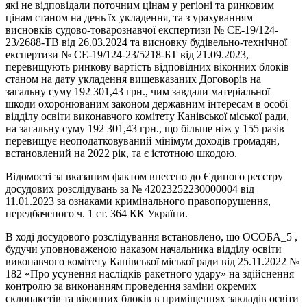
які не відповідали поточним цінам у регіоні та ринковим
цінам станом на день їх укладення, та з урахуванням
висновків судово-товарознавчої експертизи № СЕ-19/124-
23/2688-ТВ від 26.03.2024 та висновку будівельно-технічної
експертизи № СЕ-19/124-23/5218-БТ від 21.09.2023,
перевищують ринкову вартість відповідних віконних блоків
станом на дату укладення вищевказаних Договорів на
загальну суму 192 301,43 грн., чим завдали матеріальної
шкоди охоронюваним законом державним інтересам в особі
відділу освіти виконавчого комітету Канівської міської ради,
на загальну суму 192 301,43 грн., що більше ніж у 155 разів
перевищує неоподатковуваний мінімум доходів громадян,
встановлений на 2022 рік, та є істотною шкодою.
Відомості за вказаним фактом внесено до Єдиного реєстру
досудових розслідувань за № 42023252230000004 від
11.01.2023 за ознаками кримінального правопорушення,
передбаченого ч. 1 ст. 364 КК України.
В ході досудового розслідування встановлено, що ОСОБА_5 ,
будучи уповноваженою наказом начальника відділу освіти
виконавчого комітету Канівської міської ради від 25.11.2022 №
182 «Про усунення наслідків ракетного удару» на здійснення
контролю за виконанням проведення заміни окремих
склопакетів та віконних блоків в приміщеннях закладів освіти