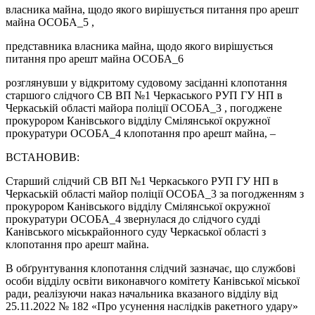
власника майна, щодо якого вирішується питання про арешт
майна ОСОБА_5 ,
представника власника майна, щодо якого вирішується
питання про арешт майна ОСОБА_6
розглянувши у відкритому судовому засіданні клопотання
старшого слідчого СВ ВП №1 Черкаського РУП ГУ НП в
Черкаській області майора поліції ОСОБА_3 , погоджене
прокурором Канівського відділу Смілянської окружної
прокуратури ОСОБА_4 клопотання про арешт майна, –
ВСТАНОВИВ:
Старший слідчий СВ ВП №1 Черкаського РУП ГУ НП в
Черкаській області майор поліції ОСОБА_3 за погодженням з
прокурором Канівського відділу Смілянської окружної
прокуратури ОСОБА_4 звернулася до слідчого судді
Канівського міськрайонного суду Черкаської області з
клопотання про арешт майна.
В обґрунтування клопотання слідчий зазначає, що службові
особи відділу освіти виконавчого комітету Канівської міської
ради, реалізуючи наказ начальника вказаного відділу від
25.11.2022 № 182 «Про усунення наслідків ракетного удару»