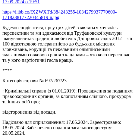
17.09.2024 о 19:51
https://i.ibb.co/fXZWXTd/384243255-1034279937770600-
1718238177220345819-n.jpg
Будемо сподіватися, що у цих дітей заявляться хоч якісь
перспективи та ми здихаємося від Труфановскої культури
шанувальників традицій любителів Дніпрових садів 2012 – з її
100 відсотковою толерантністю до будь-яких місцевих
зловживань, корупції та пекельними олімпійськими
змаганнями совкового рівня з кацапами – хто кого переспіває
та у кого партіотичні гасла краще.
****
Категорія справи № 697/267/23
: Кримінальні справи (з 01.01.2019); Провадження за поданням
правоохоронних органів, за клопотанням слідчого, прокурора
та інших осіб про;
відсторонення від посади.
Надіслано для оприлюднення: 17.05.2024. Зареєстровано:
18.05.2024. Забезпечено надання загального доступу:
20.05.2024.