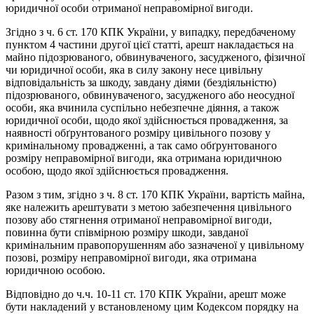
юридичної особи отриманої неправомірної вигоди.
Згідно з ч. 6 ст. 170 КПК України, у випадку, передбаченому
пунктом 4 частини другої цієї статті, арешт накладається на
майно підозрюваного, обвинуваченого, засудженого, фізичної
чи юридичної особи, яка в силу закону несе цивільну
відповідальність за шкоду, завдану діями (бездіяльністю)
підозрюваного, обвинуваченого, засудженого або неосудної
особи, яка вчинила суспільно небезпечне діяння, а також
юридичної особи, щодо якої здійснюється провадження, за
наявності обґрунтованого розміру цивільного позову у
кримінальному провадженні, а так само обґрунтованого
розміру неправомірної вигоди, яка отримана юридичною
особою, щодо якої здійснюється провадження.
Разом з тим, згідно з ч. 8 ст. 170 КПК України, вартість майна,
яке належить арештувати з метою забезпечення цивільного
позову або стягнення отриманої неправомірної вигоди,
повинна бути співмірною розміру шкоди, завданої
кримінальним правопорушенням або зазначеної у цивільному
позові, розміру неправомірної вигоди, яка отримана
юридичною особою.
Відповідно до ч.ч. 10-11 ст. 170 КПК України, арешт може
бути накладений у встановленому цим Кодексом порядку на