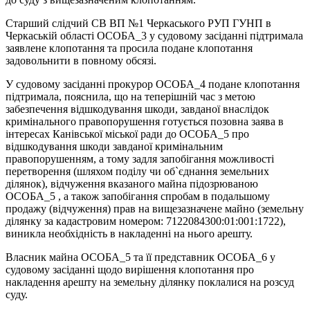
Старший слідчий СВ ВП №1 Черкаського РУП ГУНП в
Черкаській області ОСОБА_3 у судовому засіданні підтримала
заявлене клопотання та просила подане клопотання
задовольнити в повному обсязі.
У судовому засіданні прокурор ОСОБА_4 подане клопотання
підтримала, пояснила, що на теперішній час з метою
забезпечення відшкодування шкоди, завданої внаслідок
кримінального правопорушення готується позовна заява в
інтересах Канівської міської ради до ОСОБА_5 про
відшкодування шкоди завданої кримінальним
правопорушенням, а тому задля запобігання можливості
перетворення (шляхом поділу чи об`єднання земельних
ділянок), відчуження вказаного майна підозрюваною
ОСОБА_5 , а також запобігання спробам в подальшому
продажу (відчуження) прав на вищезазначене майно (земельну
ділянку за кадастровим номером: 7122084300:01:001:1722),
виникла необхідність в накладенні на нього арешту.
Власник майна ОСОБА_5 та її представник ОСОБА_6 у
судовому засіданні щодо вирішення клопотання про
накладення арешту на земельну ділянку поклалися на розсуд
суду.