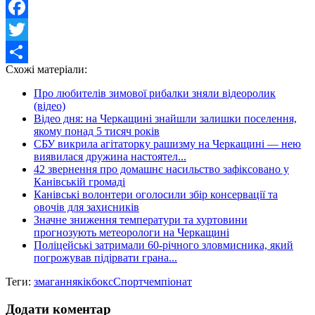
Facebook
Twitter
Схожі матеріали:
Share
Про любителів зимової рибалки зняли відеоролик
(відео)
Відео дня: на Черкащині знайшли залишки поселення,
якому понад 5 тисяч років
СБУ викрила агітаторку рашизму на Черкащині — нею
виявилася дружина настоятел...
42 звернення про домашнє насильство зафіксовано у
Канівській громаді
Канівські волонтери оголосили збір консервації та
овочів для захисників
Значне зниження температури та хуртовини
прогнозують метеорологи на Черкащині
Поліцейські затримали 60-річного зловмисника, який
погрожував підірвати грана...
Теги:
змагання
кікбокс
Спорт
чемпіонат
Додати коментар