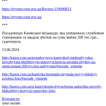
***
https://reyestr.court.gov.ua/Review/119090833
https://reyestr.court.gov.ua/
***
Посадовицю Канівської міськради, яка зловживала службовим
становищем та завдала збитків на суму майже 200 тис.грн.,
судитимуть.
13.06.2024
http://kanos.com.ua/posadovytsyu-kanivskoji-miskrady-yaka-
zlovzhyvala-sluzhbovym-stanovyschem-ta-zavdala-zbytkiv-na-
sumu-ponad-200-tys-hrn-sudytymut/#google_vignette
http://kanos.com.ua/kanivska-hromada-otrymala-novyj-shkilnyj-
avtobus-foto/#google_vignette
http://kanos.com.ua/u-kanivskomu-dytyachomu-sadochku-provely-
blahodijnyj-festyval-varenykiv-foto/
Відповіcти
лука
сказав: