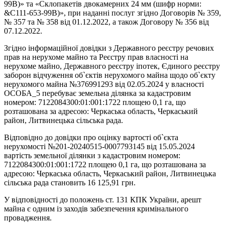
99В)» та «Склопакетів двокамерних 24 мм (шифр норми:
&С111-653-99В)», при наданні послуг згідно Договорів № 359,
№ 357 та № 358 від 01.12.2022, а також Договору № 356 від
07.12.2022.
Згідно інформаційної довідки з Державного реєстру речових
прав на нерухоме майно та Реєстру прав власності на
нерухоме майно, Державного реєстру іпотек, Єдиного реєстру
заборон відчуження об`єктів нерухомого майна щодо об`єкту
нерухомого майна №376991293 від 02.05.2024 у власності
ОСОБА_5 перебуває земельна ділянка за кадастровим
номером: 7122084300:01:001:1722 площею 0,1 га, що
розташована за адресою: Черкаська область, Черкаський
район, Литвинецька сільська рада.
Відповідно до довідки про оцінку вартості об`єкта
нерухомості №201-20240515-0007793145 від 15.05.2024
вартість земельної ділянки з кадастровим номером:
7122084300:01:001:1722 площею 0,1 га, що розташована за
адресою: Черкаська область, Черкаський район, Литвинецька
сільська рада становить 16 125,91 грн.
У відповідності до положень ст. 131 КПК України, арешт
майна є одним із заходів забезпечення кримінального
провадження.