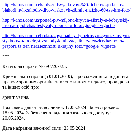
http://kanos.com.ua/kaniv-vidsvyatkuvav-946-richchya-pid-chas-
blahodijnyh-zahodiv-dlya-vijskovyh-zibraly-majzhe-60-tys-hrn-foto/
http://kanos.com.ua/ponad-piv-miljona-hryven-zibraly-u-bobrytskij-
hromadi-pid-chas-festyvalyu-borschu-foto/#google_vignette
http://kanos.com.ua/hoda-iz-pyatnadtsyatymetrovym-syno-zhovtym-
styahom-ta-urochysti-zahody-kaniv-svyatkuje-den-derzhavnoho-
prapora-ta-den-nezalezhnosti-ukrajiny-foto/#google_vignette
***
Категорія справи № 697/267/23:
Кримінальні справи (з 01.01.2019); Провадження за поданням
правоохоронних органів, за клопотанням слідчого, прокурора
та інших осіб про;
арешт майна.
Надіслано для оприлюднення: 17.05.2024. Зареєстровано:
18.05.2024. Забезпечено надання загального доступу:
20.05.2024.
Дата набрання законної сили: 23.05.2024