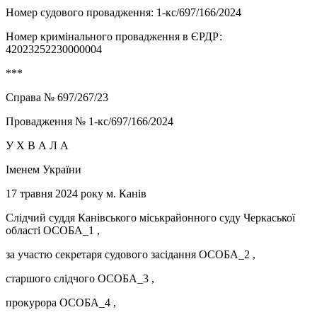
Номер судового провадження: 1-кс/697/166/2024
Номер кримінального провадження в ЄРДР:
42023252230000004
***
Справа № 697/267/23
Провадження № 1-кс/697/166/2024
У Х В А Л А
Іменем України
17 травня 2024 року м. Канів
Слідчий суддя Канівського міськрайонного суду Черкаської
області ОСОБА_1 ,
за участю секретаря судового засідання ОСОБА_2 ,
старшого слідчого ОСОБА_3 ,
прокурора ОСОБА_4 ,