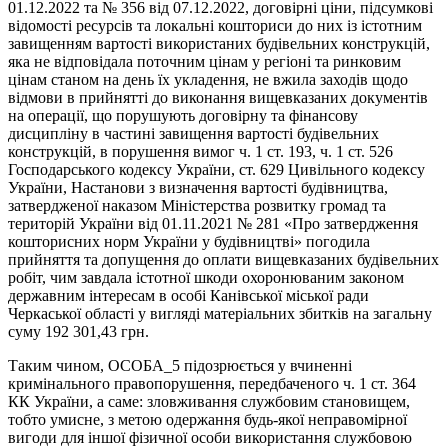
01.12.2022 та № 356 від 07.12.2022, договірні ціни, підсумкові
відомості ресурсів та локальні кошториси до них із істотним
завищенням вартості використаних будівельних конструкцій,
яка не відповідала поточним цінам у регіоні та ринковим
цінам станом на день їх укладення, не вжила заходів щодо
відмови в прийнятті до виконання вищевказаних документів
на операції, що порушують договірну та фінансову
дисципліну в частині завищення вартості будівельних
конструкцій, в порушення вимог ч. 1 ст. 193, ч. 1 ст. 526
Господарського кодексу України, ст. 629 Цивільного кодексу
України, Настанови з визначення вартості будівництва,
затвердженої наказом Міністерства розвитку громад та
територій України від 01.11.2021 № 281 «Про затвердження
кошторисних норм України у будівництві» погодила
прийняття та допущення до оплати вищевказаних будівельних
робіт, чим завдала істотної шкоди охоронюваним законом
державним інтересам в особі Канівської міської ради
Черкаської області у вигляді матеріальних збитків на загальну
суму 192 301,43 грн.
Таким чином, ОСОБА_5 підозрюється у вчиненні
кримінального правопорушення, передбаченого ч. 1 ст. 364
КК України, а саме: зловживання службовим становищем,
тобто умисне, з метою одержання будь-якої неправомірної
вигоди для іншої фізичної особи використання службовою