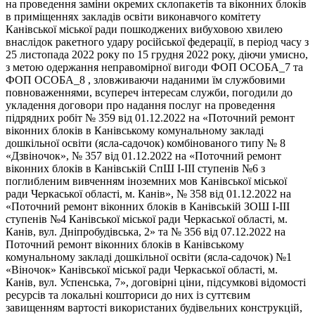
на проведення заміни окремих склопакетів та віконних блоків
в приміщеннях закладів освіти виконавчого комітету
Канівської міської ради пошкоджених вибуховою хвилею
внаслідок ракетного удару російської федерації, в період часу з
25 листопада 2022 року по 15 грудня 2022 року, діючи умисно,
з метою одержання неправомірної вигоди ФОП ОСОБА_7 та
ФОП ОСОБА_8 , зловживаючи наданими їм службовими
повноваженнями, всупереч інтересам служби, погодили до
укладення договори про надання послуг на проведення
підрядних робіт № 359 від 01.12.2022 на «Поточний ремонт
віконних блоків в Канівському комунальному закладі
дошкільної освіти (ясла-садочок) комбінованого типу № 8
«Дзвіночок», № 357 від 01.12.2022 на «Поточний ремонт
віконних блоків в Канівській СпШ І-ІІІ ступенів №6 з
поглибленим вивченням іноземних мов Канівської міської
ради Черкаської області, м. Канів», № 358 від 01.12.2022 на
«Поточний ремонт віконних блоків в Канівській ЗОШ І-ІІІ
ступенів №4 Канівської міської ради Черкаської області, м.
Канів, вул. Дніпробудівська, 2» та № 356 від 07.12.2022 на
Поточний ремонт віконних блоків в Канівському
комунальному закладі дошкільної освіти (ясла-садочок) №1
«Віночок» Канівської міської ради Черкаської області, м.
Канів, вул. Успенська, 7», договірні ціни, підсумкові відомості
ресурсів та локальні кошториси до них із суттєвим
завищенням вартості використаних будівельних конструкцій,