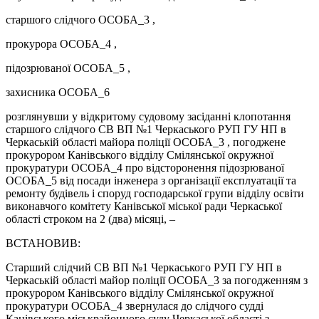
старшого слідчого ОСОБА_3 ,
прокурора ОСОБА_4 ,
підозрюваної ОСОБА_5 ,
захисника ОСОБА_6
розглянувши у відкритому судовому засіданні клопотання
старшого слідчого СВ ВП №1 Черкаського РУП ГУ НП в
Черкаській області майора поліції ОСОБА_3 , погоджене
прокурором Канівського відділу Смілянської окружної
прокуратури ОСОБА_4 про відсторонення підозрюваної
ОСОБА_5 від посади інженера з організації експлуатації та
ремонту будівель і споруд господарської групи відділу освіти
виконавчого комітету Канівської міської ради Черкаської
області строком на 2 (два) місяці, –
ВСТАНОВИВ:
Старший слідчий СВ ВП №1 Черкаського РУП ГУ НП в
Черкаській області майор поліції ОСОБА_3 за погодженням з
прокурором Канівського відділу Смілянської окружної
прокуратури ОСОБА_4 звернулася до слідчого судді
Канівського міськрайонного суду Черкаської області з