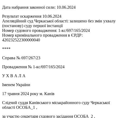
Дата набрання законної сили: 10.06.2024
Результат оскарження 10.06.2024
Апеляційний суд Черкаської області: залишено без змін ухвалу
(постанову) суду першої інстанції
Номер судового провадження: 1-кс/697/165/2024
Номер кримінального провадження в ЄРДР:
420232522300000040
****
Справа № 697/267/23
Провадження № 1-кс/697/165/2024
У Х В А Л А
Іменем України
17 травня 2024 року м. Канів
Слідчий суддя Канівського міськрайонного суду Черкаської
області ОСОБА_1 ,
за участю секретаря судового засідання ОСОБА_2 ,