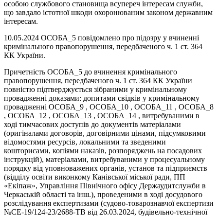
особою службового становища всупереч інтересам служби,
що завдало істотної шкоди охоронюваним законом державним
інтересам.
10.05.2024 ОСОБА_5 повідомлено про підозру у вчиненні
кримінального правопорушення, передбаченого ч. 1 ст. 364
КК України.
Причетність ОСОБА_5 до вчинення кримінального
правопорушення, передбаченого ч. 1 ст. 364 КК України
повністю підтверджується зібраними у кримінальному
провадженні доказами: допитами свідків у кримінальному
провадженні ОСОБА_9 , ОСОБА_10 , ОСОБА_11 , ОСОБА_8
, ОСОБА_12 , ОСОБА_13 , ОСОБА_14 , витребуваними в
ході тимчасових доступів до документів матеріалами
(оригіналами договорів, договірними цінами, підсумковими
відомостями ресурсів, локальними та зведеними
кошторисами, копіями наказів, розпоряджень на посадових
інструкцій), матеріалами, витребуваними у процесуальному
порядку від уповноважених органів, установ та підприємств
(відділу освіти виконкому Канівської міської ради, ПП
«Екіпаж», Управління Північного офісу Держаудитслужби в
Черкаській області та інш.), проведеними в ході досудового
розслідування експертизами (судово-товарознавчої експертизи
№СЕ-19/124-23/2688-ТВ від 26.03.2024, будівельно-технічної