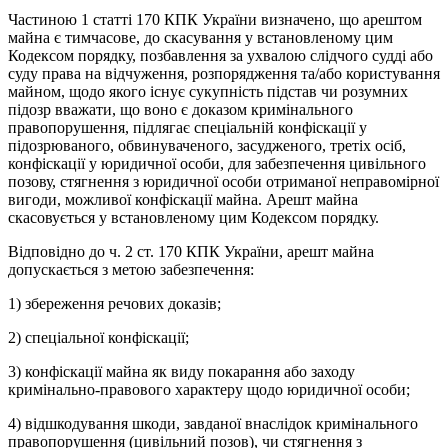
Частиною 1 статті 170 КПК України визначено, що арештом
майна є тимчасове, до скасування у встановленому цим
Кодексом порядку, позбавлення за ухвалою слідчого судді або
суду права на відчуження, розпорядження та/або користування
майном, щодо якого існує сукупність підстав чи розумних
підозр вважати, що воно є доказом кримінального
правопорушення, підлягає спеціальній конфіскації у
підозрюваного, обвинуваченого, засудженого, третіх осіб,
конфіскації у юридичної особи, для забезпечення цивільного
позову, стягнення з юридичної особи отриманої неправомірної
вигоди, можливої конфіскації майна. Арешт майна
скасовується у встановленому цим Кодексом порядку.
Відповідно до ч. 2 ст. 170 КПК України, арешт майна
допускається з метою забезпечення:
1) збереження речових доказів;
2) спеціальної конфіскації;
3) конфіскації майна як виду покарання або заходу
кримінально-правового характеру щодо юридичної особи;
4) відшкодування шкоди, завданої внаслідок кримінального
правопорушення (цивільний позов), чи стягнення з