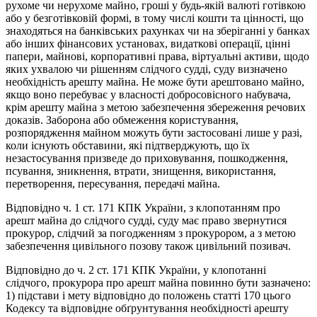
рухоме чи нерухоме майно, гроші у будь-якій валюті готівкою
або у безготівковій формі, в тому числі кошти та цінності, що
знаходяться на банківських рахунках чи на зберіганні у банках
або інших фінансових установах, видаткові операції, цінні
папери, майнові, корпоративні права, віртуальні активи, щодо
яких ухвалою чи рішенням слідчого судді, суду визначено
необхідність арешту майна. Не може бути арештовано майно,
якщо воно перебуває у власності добросовісного набувача,
крім арешту майна з метою забезпечення збереження речових
доказів. Заборона або обмеження користування,
розпорядження майном можуть бути застосовані лише у разі,
коли існують обставини, які підтверджують, що їх
незастосування призведе до приховування, пошкодження,
псування, зникнення, втрати, знищення, використання,
перетворення, пересування, передачі майна.
Відповідно ч. 1 ст. 171 КПК України, з клопотанням про
арешт майна до слідчого судді, суду має право звернутися
прокурор, слідчий за погодженням з прокурором, а з метою
забезпечення цивільного позову також цивільний позивач.
Відповідно до ч. 2 ст. 171 КПК України, у клопотанні
слідчого, прокурора про арешт майна повинно бути зазначено:
1) підстави і мету відповідно до положень статті 170 цього
Кодексу та відповідне обґрунтування необхідності арешту