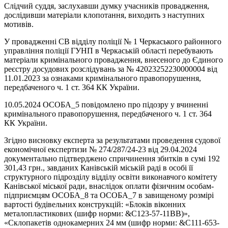
Слідчий суддя, заслухавши думку учасників провадження,
дослідивши матеріали клопотання, виходить з наступних
мотивів.
У провадженні СВ відділу поліції № 1 Черкаського районного
управління поліції ГУНП в Черкаській області перебувають
матеріали кримінального провадження, внесеного до Єдиного
реєстру досудових розслідувань за № 42023252230000004 від
11.01.2023 за ознаками кримінального правопорушення,
передбаченого ч. 1 ст. 364 КК України.
10.05.2024 ОСОБА_5 повідомлено про підозру у вчиненні
кримінального правопорушення, передбаченого ч. 1 ст. 364
КК України.
Згідно висновку експерта за результатами проведення судової
економічної експертизи № 274/287/24-23 від 29.04.2024
документально підтверджено спричинення збитків в сумі 192
301,43 грн., завданих Канівській міській раді в особі її
структурного підрозділу відділу освіти виконавчого комітету
Канівської міської ради, внаслідок оплати фізичним особам-
підприємцям ОСОБА_8 та ОСОБА_7 в завищеному розмірі
вартості будівельних конструкцій: «Блоків віконних
металопластикових (шифр норми: &С123-57-11ВВ)»,
«Склопакетів однокамерних 24 мм (шифр норми: &С111-653-