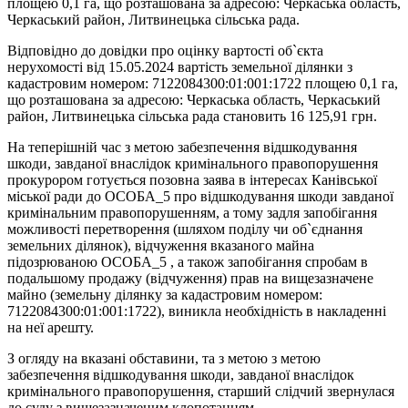
площею 0,1 га, що розташована за адресою: Черкаська область,
Черкаський район, Литвинецька сільська рада.
Відповідно до довідки про оцінку вартості об`єкта
нерухомості від 15.05.2024 вартість земельної ділянки з
кадастровим номером: 7122084300:01:001:1722 площею 0,1 га,
що розташована за адресою: Черкаська область, Черкаський
район, Литвинецька сільська рада становить 16 125,91 грн.
На теперішній час з метою забезпечення відшкодування
шкоди, завданої внаслідок кримінального правопорушення
прокурором готується позовна заява в інтересах Канівської
міської ради до ОСОБА_5 про відшкодування шкоди завданої
кримінальним правопорушенням, а тому задля запобігання
можливості перетворення (шляхом поділу чи об`єднання
земельних ділянок), відчуження вказаного майна
підозрюваною ОСОБА_5 , а також запобігання спробам в
подальшому продажу (відчуження) прав на вищезазначене
майно (земельну ділянку за кадастровим номером:
7122084300:01:001:1722), виникла необхідність в накладенні
на неї арешту.
З огляду на вказані обставини, та з метою з метою
забезпечення відшкодування шкоди, завданої внаслідок
кримінального правопорушення, старший слідчий звернулася
до суду з вищезазначеним клопотанням.