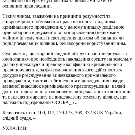
загального інтересу суспільства та вимогами захисту
основних прав людини.
Таким чином, зважаючи на принципи розумності та
співрозмірності обмеження права власності завданням
кримінального провадження, у даному випадку доцільною
буде заборона відчуження та розпорядження (нерухомим
майном (в тому числі перетворення шляхом об`єднання чи
поділу земельних ділянок), без заборони користування ним.
Суд вважає, що старший слідчий обґрунтовано звернулася з
клопотанням про необхідність накладення арешту на земельну
ділянку, враховуючи правову кваліфікацію кримінального
правопорушення, за фактом вчинення якого здійснюється
досудове розслідування вищевказаного кримінального
провадження, з метою забезпечення відшкодування шкоди,
завданої внаслідок кримінального правопорушення, наявні
достатні підстави для задоволення вищевказаного клопотання
та накладення арешту на вищевказану земельну ділянку, що
належить підозрюваній ОСОБА_5 ..
Керуючись ст.ст. 100, 117, 170-173, 369, 372 КПК України,
слідчий суддя, –
УХВАЛИВ: