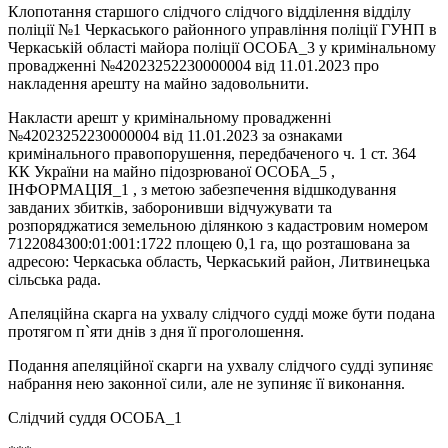
Клопотання старшого слідчого слідчого відділення відділу
поліції №1 Черкаського районного управління поліції ГУНП в
Черкаській області майора поліції ОСОБА_3 у кримінальному
провадженні №42023252230000004 від 11.01.2023 про
накладення арешту на майно задовольнити.
Накласти арешт у кримінальному провадженні
№42023252230000004 від 11.01.2023 за ознаками
кримінального правопорушення, передбаченого ч. 1 ст. 364
КК України на майно підозрюваної ОСОБА_5 ,
ІНФОРМАЦІЯ_1 , з метою забезпечення відшкодування
завданих збитків, заборонивши відчужувати та
розпоряджатися земельною ділянкою з кадастровим номером
7122084300:01:001:1722 площею 0,1 га, що розташована за
адресою: Черкаська область, Черкаський район, Литвинецька
сільська рада.
Апеляційна скарга на ухвалу слідчого судді може бути подана
протягом п`яти днів з дня її проголошення.
Подання апеляційної скарги на ухвалу слідчого судді зупиняє
набрання нею законної сили, але не зупиняє її виконання.
Слідчий суддя ОСОБА_1