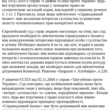
від 10.02.2010 у справі «Серявін та інші проти України» будь-
яке втручання органу влади у захищене право не
суперечитиме загальній нормі, викладеній у першому реченні
ч. 1 ст. 1 Протоколу, лише якщо забезпечено «справедливий
баланс» між загальним інтересом суспільства та вимогами
захисту основоположних прав конкретної особи.
Європейський суд з прав людини наголошує на тому, що слід
врахувати необхідність забезпечення справедливого балансу
між конкуруючими інтересами відповідної особи і суспільства
в цілому. Необхідно зважати й на те, що цілі, згадані в цьому
положенні можуть мати певне значення при визначені того,
чи забезпечено баланс між вимогами відповідних суспільних
інтересів і основоположним правом заявника на власність. В
обох контекстах держава користується певним полем розсуду
при визначені заходів, які необхідно вжити для забезпечення
дотримання Конвенції. Рішення «Sargsyan v. Azerbaijan», n.220.
У рішенні ЄСПЛ від 02.11.2004 у справі «Трегубенко проти
України», Суд повторює, що позбавлення майна може бути
виправданим лише у випадку, якщо буде показаний, inter alia,
«інтерес суспільства» та «умови, передбачені законом». Більше
того, будь-яке втручання у право власності обов`язково
повинно відповідати принципу пропорційності.
«Справедливий баланс» має бути дотриманий між вимогами