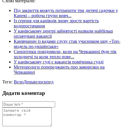
Схожі матеріали:
Share
Під закриття можуть потрапити три дитячі садочки у
Каневі – робоча групи вивч...
Із серпня для канівців знову зросте вартість
водопостачання
У канівському центрі зайнятості назвали найбільш
оплачувані вакансії
Канівчанин із вадами слуху став учасником шоу «Топ-
модель по-українськи»
Синоптики повідомили, коли на Черкащині буде пік
холоднечі та коли тепло пове...
У канівському суді є вакансія помічника судді
Метеорологи попереджають про заморозки на
Черкащині
Теги:
ВелоДень
велосипед
Додати коментар