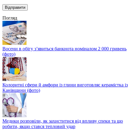
Погляд
Восени в обігу з’явиться банкнота номіналом 2 000 гривень
(фото)
Колоритні сфери й амфори із глини виготовляє керамістка із
Канівщини (фото)
Медики розповіли, як захиститися від впливу спеки та що
робити, якщо стався тепловий удар