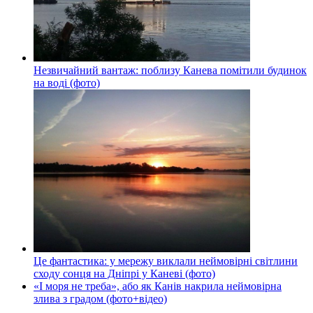
Незвичайний вантаж: поблизу Канева помітили будинок
на воді (фото)
Це фантастика: у мережу виклали неймовірні світлини
сходу сонця на Дніпрі у Каневі (фото)
«І моря не треба», або як Канів накрила неймовірна
злива з градом (фото+відео)