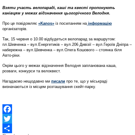
Взяти участь велопараді, каші та квесті пропонують
канівцям у межах відзначення цьогорічного Велодня.
Про це повідомляє
«Kanos»
із посиланням на
інформацію
організаторів.
Так, 15 червня о 10.00 відбудеться велопарад за маршрутом:
пл.Шевченка – вул.Енергетиків – вул.206 Дивізії – вул.Героїв Дніпра –
набережна – вул.Шевченка – вул.Олега Кошового – стоянка біля
Авто-ріки.
Окрім цього у межах відзначення Велодня запланована каша,
розваги, конкурси та велоквест.
Нагадаємо нещодавно ми
писали
про те, що у міськраді
визначаються із місцем розташування скейт-парку.
Facebook
Twitter