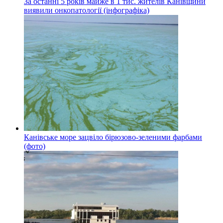
За останні 5 років майже в 1 тис. жителів Канівщини
виявили онкопатології (інфографіка)
Канівське море зацвіло бірюзово-зеленими фарбами
(фото)