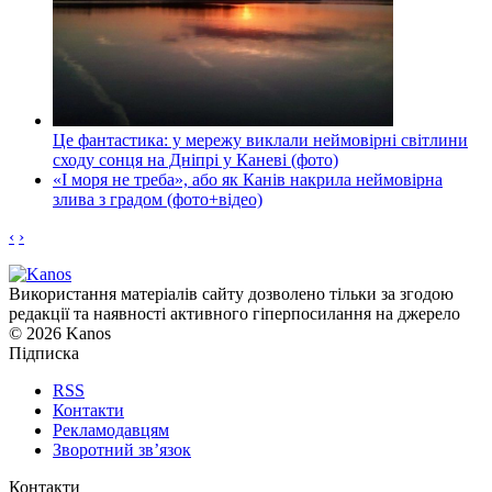
Це фантастика: у мережу виклали неймовірні світлини
сходу сонця на Дніпрі у Каневі (фото)
«І моря не треба», або як Канів накрила неймовірна
злива з градом (фото+відео)
‹
›
Використання матеріалів сайту дозволено тільки за згодою
редакції та наявності активного гіперпосилання на джерело
© 2026 Kanos
Підписка
RSS
Контакти
Рекламодавцям
Зворотний зв’язок
Контакти