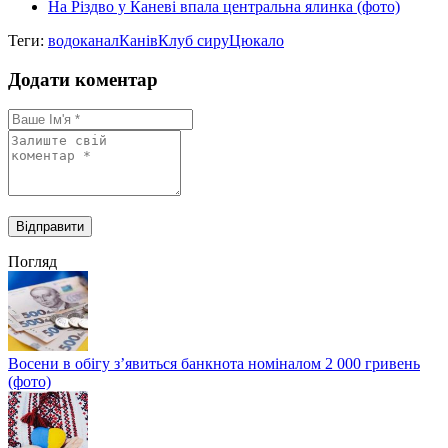
На Різдво у Каневі впала центральна ялинка (фото)
Теги:
водоканал
Канів
Клуб сиру
Цюкало
Додати коментар
Погляд
Восени в обігу з’явиться банкнота номіналом 2 000 гривень
(фото)