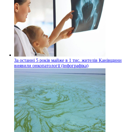
За останні 5 років майже в 1 тис. жителів Канівщини
виявили онкопатології (інфографіка)