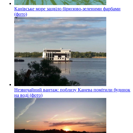
Канівське море зацвіло бірюзово-зеленими фарбами
(фото)
Незвичайний вантаж: поблизу Канева помітили будинок
на воді (фото)