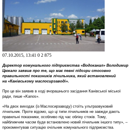
07.10.2015, 13:41
0
2 875
Директор комунального підприємства «Водоканал» Володимир
Цюкало заявив про те, що має певні підозри стосовно
правильності показників лічильника, який встановлений
на «Канівському маслосирзаводі».
Про це він заявив в ході вчорашнього засідання Канівської міської
ради, пише «Kanos».
«На двох виходах (із
Маслосирзаводу) стоїть ультразвуковий
лічильник. Проте відомо, що ці типи лічильників не завжди дають
правильні показники, особливо під час обліку стоків. Тому,
найближчим часом буде встановлено новий лічильник іншого типу», –
прокоментував ситуацію очільник комунального підприємства.