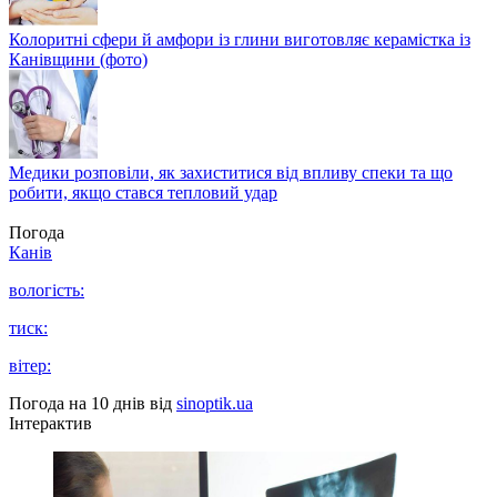
Колоритні сфери й амфори із глини виготовляє керамістка із
Канівщини (фото)
Медики розповіли, як захиститися від впливу спеки та що
робити, якщо стався тепловий удар
Погода
Канів
вологість:
тиск:
вітер:
Погода на 10 днів від
sinoptik.ua
Інтерактив