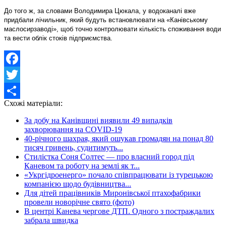
До того ж, за словами Володимира Цюкала, у водоканалі вже
придбали лічильник, який будуть встановлювати на «Канівському
маслосирзаводі», щоб точно контролювати кількість споживання води
та вести облік стоків підприємства.
Facebook
Twitter
Схожі матеріали:
Share
За добу на Канівщині виявили 49 випадків
захворювання на COVID-19
40-річного шахрая, який ошукав громадян на понад 80
тисяч гривень, судитимуть...
Стилістка Соня Солтес — про власний город під
Каневом та роботу на землі як т...
«Укргідроенерго» почало співпрацювати із турецькою
компанією щодо будівництва...
Для дітей працівників Миронівської птахофабрики
провели новорічне свято (фото)
В центрі Канева чергове ДТП. Одного з постраждалих
забрала швидка