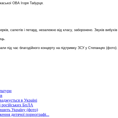
каської ОВА Ігоря Табурця.
ків, салютів і петард, незалежно від класу, заборонено. Звуків вибухів 
ець.
рали під час благодійного концерту на підтримку ЗСУ у Степанцях (фото).
ультури
ів
ваджується в Україні
8 російських БпЛА
ишить Україну (фото)
ення дитячої порнографі...