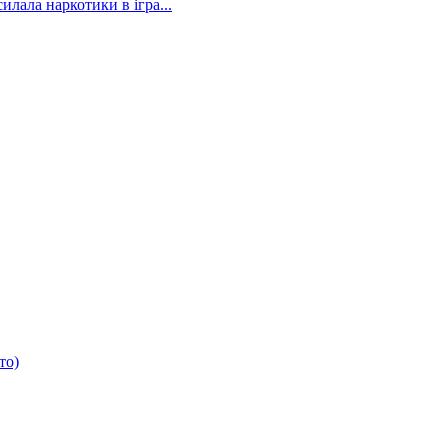
илала наркотики в ігра...
то)