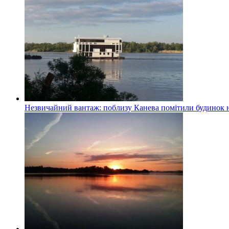
Незвичайний вантаж: поблизу Канева помітили будинок н