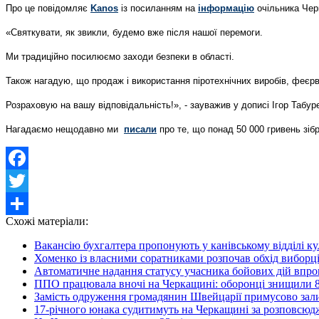
Про це повідомляє
Kanos
із посиланням на
інформацію
очільника Чер
«Святкувати, як звикли, будемо вже після нашої перемоги.
Ми традиційно посилюємо заходи безпеки в області.
Також нагадую, що продаж і використання піротехнічних виробів, феєрвер
Розраховую на вашу відповідальність!», - зауважив у дописі Ігор Табур
Нагадаємо нещодавно ми
писали
про те, що понад 50 000 гривень зіб
Facebook
Twitter
Схожі матеріали:
Share
Вакансію бухгалтера пропонують у канівському відділі к
Хоменко із власними соратниками розпочав обхід виборц
Автоматичне надання статусу учасника бойових дій впро
ППО працювала вночі на Черкащині: оборонці знищили 
Замість одруження громадянин Швейцарії примусово зал
17-річного юнака судитимуть на Черкащині за розповсюдж