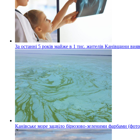
За останні 5 років майже в 1 тис. жителів Канівщини вияв
Канівське море зацвіло бірюзово-зеленими фарбами (фото