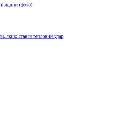
анівщини (фото)
ти, якщо стався тепловий удар