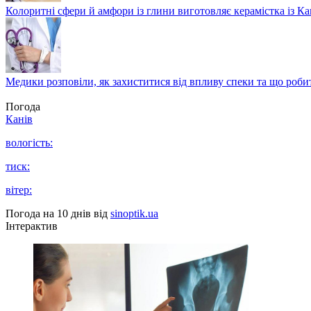
Колоритні сфери й амфори із глини виготовляє керамістка із К
Медики розповіли, як захиститися від впливу спеки та що роби
Погода
Канів
вологість:
тиск:
вітер:
Погода на 10 днів від
sinoptik.ua
Інтерактив