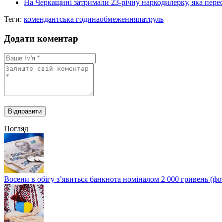
На Черкащині затримали 23-річну наркодилерку, яка перес
Теги:
комендантська година
обмеження
патруль
Додати коментар
Погляд
Восени в обігу з’явиться банкнота номіналом 2 000 гривень (фо