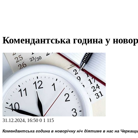
Комендантська година у новорі
31.12.2024, 16:50
0
1 115
Комендантська година в новорічну ніч діятиме в нас на Черкащині 