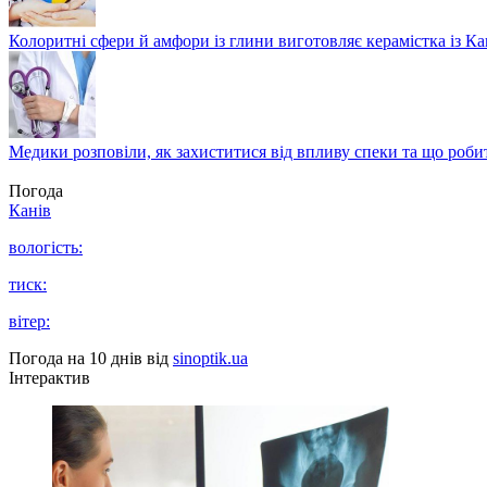
Колоритні сфери й амфори із глини виготовляє керамістка із К
Медики розповіли, як захиститися від впливу спеки та що роби
Погода
Канів
вологість:
тиск:
вітер:
Погода на 10 днів від
sinoptik.ua
Інтерактив