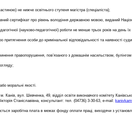
астиною) не нижче освітнього ступеня магістра (спеціаліста);
вний сертифікат про рівень володіння державною мовою, виданий Націона
агогічної (науково-педагогічної) роботи не менше трьох років на день їх
ро притягнення особи до кримінальної відповідальності та наявності суд
а вчинення правопорушення, пов’язаного з домашнім насильством, булінгом
 огляду;
або моральні якості.
. Канів, вул. Шевченка, 49, відділ освіти виконавчого комітету Канівсь
рія Станіславівна, консультант: тел. (04736) 3-30-63, е-mаіl:
kanivkam
ується заробітна плата в межах фонду оплати праці, виходячи з установ