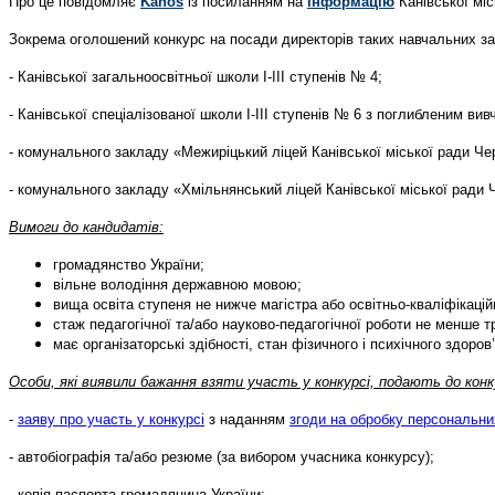
Про це повідомляє
Kanos
із посиланням на
інформацію
Канівської міс
Зокрема оголошений конкурс на посади директорів таких навчальних за
- Канівської загальноосвітньої школи І-ІІІ ступенів № 4;
- Канівської спеціалізованої школи І-ІІІ ступенів № 6 з поглибленим ви
- комунального закладу «Межиріцький ліцей Канівської міської ради Чер
- комунального закладу «Хмільнянський ліцей Канівської міської ради Ч
Вимоги до кандидатів:
громадянство України;
вільне володіння державною мовою;
вища освіта ступеня не нижче магістра або освітньо-кваліфікаційн
стаж педагогічної та/або науково-педагогічної роботи не менше тр
має організаторські здібності, стан фізичного і психічного здор
Особи, які виявили бажання взяти участь у конкурсі, подають до конку
-
заяву про участь у конкурсі
з наданням
згоди на обробку персональни
- автобіографія та/або резюме (за вибором учасника конкурсу);
- копія паспорта громадянина України;