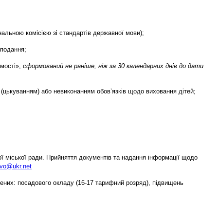
льною комісією зі стандартів державної мови);
 подання;
имості»,
сформований не раніше, ніж за 30 календарних днів до дати
 (цькуванням) або невиконанням обов’язків щодо виховання дітей;
кої міської ради. Прийняття документів та надання інформації щодо
vo@ukr.net
лених: посадового окладу (16-17 тарифний розряд), підвищень