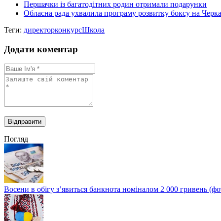
Першачки із багатодітних родин отримали подарунки
Обласна рада ухвалила програму розвитку боксу на Черк
Теги:
директор
конкурс
Школа
Додати коментар
Погляд
Восени в обігу з’явиться банкнота номіналом 2 000 гривень (фо