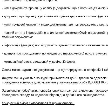
- копія документа про вищу освіту (з додатком, що є його невід’ємною ч
- документ, що підтверджує вільне володіння державною мовою (держа
- копія трудової книжки чи інших документів, що підтверджують стаж пед
- повний витяг з інформаційно-аналітичної системи «Облік відомостей п
подання документів;
- інформація (довідка) про відсутність адміністративного стягнення з
- довідка про проходження попереднього (періодичного) психіатричного
- мотиваційний лист, складений у довільній формі.
Особа може надати інші документи, що підтверджують її професійні та/
Документи на участь в конкурсі приймаються до 31 травня за адресою: м
проведення конкурсу здійснюватиме уповноважена особа ВДОВЕНКО Вікто
За виконання обов’язків, передбачених контрактом, директору нарахов
посадового окладу та надбавок відповідно до чинного законодавства.
Конкурсний відбір складається із трьох етапів: