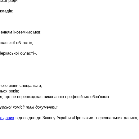
ької ради.
кладів:
вченням іноземних мов;
каської області»;
еркаської області».
ого рівня спеціаліста;
ьох років;
ов’я, що не перешкоджає виконанню професійних обов’язків.
рсної комісії такі документи:
х даних
відповідно до Закону України «Про захист персональних даних»;