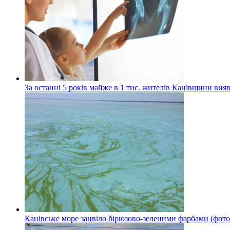
За останні 5 років майже в 1 тис. жителів Канівщини вияв
Канівське море зацвіло бірюзово-зеленими фарбами (фото