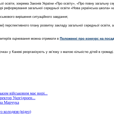
ьої освіти, зокрема Законів України «Про освіту», «Про повну загальну с
фері реформування загальної середньої освіти «Нова українська школа» на
сьмового вирішення ситуаційного завдання;
рмі) перспективного плану розвитку закладу загальної середньої освіти, 
ритеріїв оцінювання можна отримати в
Положенні про конкурс на посаду
очка» у Каневі реорганізують у зв’язку з малою кількістю дітей в громаді.
ким військовим має вирі...
ректор Укргідроен...
на Марчука
о колодязя (відео)