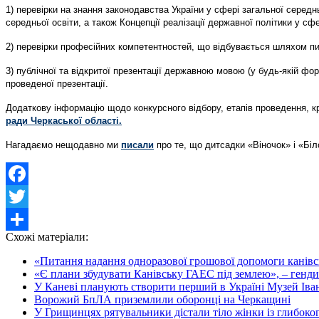
1) перевірки на знання законодавства України у сфері загальної середн
середньої освіти, а також Концепції реалізації державної політики у с
2) перевірки професійних компетентностей, що відбувається шляхом пи
3) публічної та відкритої презентації державною мовою (у будь-якій фо
проведеної презентації.
Додаткову інформацію щодо конкурсного відбору, етапів проведення, к
ради Черкаської області.
Нагадаємо нещодавно ми
писали
про те, що дитсадки «Віночок» і «Біл
Facebook
Twitter
Схожі матеріали:
Share
«Питання надання одноразової грошової допомоги канівсь
«Є плани збудувати Канівську ГАЕС під землею», – генди
У Каневі планують створити перший в Україні Музей Іва
Ворожий БпЛА приземлили оборонці на Черкащині
У Грищинцях рятувальники дістали тіло жінки із глибоког