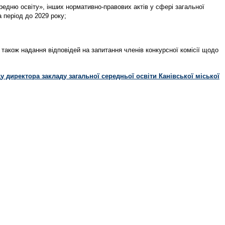
ередню освіту», інших нормативно-правових актів у сфері загальної
 період до 2029 року;
а також надання відповідей на запитання членів конкурсної комісії щодо
 директора закладу загальної середньої освіти Канівської міської