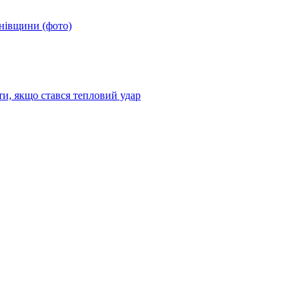
анівщини (фото)
ти, якщо стався тепловий удар