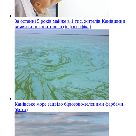
За останні 5 років майже в 1 тис. жителів Канівщини
виявили онкопатології (інфографіка)
Канівське море зацвіло бірюзово-зеленими фарбами
(фото)