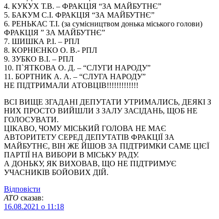
4. КУКУХ Т.В. – ФРАКЦІЯ “ЗА МАЙБУТНЄ”
5. БАКУМ С.І. ФРАКЦІЯ “ЗА МАЙБУТНЄ”
6. РЕНЬКАС Т.І. (за сумісництвом донька міського голови)
ФРАКЦІЯ ” ЗА МАЙБУТНЄ”
7. ШИШКА Р.І. – РПЛ
8. КОРНІЄНКО О. В.- РПЛ
9. ЗУБКО В.І. – РПЛ
10. П`ЯТКОВА О. Д. – “СЛУГИ НАРОДУ”
11. БОРТНИК А. А. – “СЛУГА НАРОДУ”
НЕ ПІДТРИМАЛИ АТОВЦІВ!!!!!!!!!!!!!
ВСІ ВИЩЕ ЗГАДАНІ ДЕПУТАТИ УТРИМАЛИСЬ, ДЕЯКІ З
НИХ ПРОСТО ВИЙШЛИ З ЗАЛУ ЗАСІДАНЬ, ЩОБ НЕ
ГОЛОСУВАТИ.
ЦІКАВО, ЧОМУ МІСЬКИЙ ГОЛОВА НЕ МАЄ
АВТОРИТЕТУ СЕРЕД ДЕПУТАТІВ ФРАКЦІЇ ЗА
МАЙБУТНЄ, ВІН ЖЕ ЙШОВ ЗА ПІДТРИМКИ САМЕ ЦІЄЇ
ПАРТІЇ НА ВИБОРИ В МІСЬКУ РАДУ.
А ДОНЬКУ, ЯК ВИХОВАВ, ЩО НЕ ПІДТРИМУЄ
УЧАСНИКІВ БОЙОВИХ ДІЙ.
Відповіcти
АТО
сказав:
16.08.2021 о 11:18