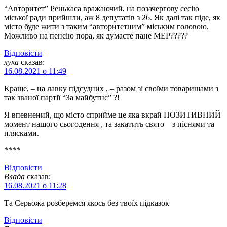
“Авторитет” Ренькаса вражаючий, на позачергову сесію
міської ради прийшли, аж 8 депутатів з 26. Як далі так піде, як
місто буде жити з таким “авторитетним” міським головою.
Можливо на пенсію пора, як думаєте пане МЕР?????
Відповіcти
лука
сказав:
16.08.2021 о 11:49
Краще, – на лавку підсудних , – разом зі своїми товаришами з
так званої партії “За майбутнє” ?!
Я впевнений, що місто сприйме це яка вкрай ПОЗИТИВНИЙ
момент нашого сьогодення , та закатить свято – з піснями та
плясками.
****
Відповіcти
Влада
сказав:
16.08.2021 о 11:28
Та Серьожа розберемся якось без твоїх підказок
Відповіcти