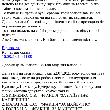
пенсію та на девіденти від здачі приміщень та землі, різко
змінив своє ставлення до влади.
То коли ж ти правий був Серьожа, коли розповідав, які всі
гарні, коли працював, чи які всі погані, як звільнився.
До речі у пана Серьожі жодне рішення сесії не проходило без
порушення регламенту.
То пізно подасть на сайті проектр рішення, то відсутні всі
підписи…
Але Серьожа молодець. Він борець за справедливість….
Відповіcти
Катерина
сказав:
16.08.2021 о 11:09
Добрий день, шановні читачі видання Канос!!!
Депутати на сесії міської ради 22.07.2021 року голосували за
надання дозволу на розробку проектів землеустрою для
учасників бойових дій, таким, як Доробану, Дімітрову,
Кулєшову, Пахомову, Кучеренку, та іншим. Але голосували
тільки частина депутатів, чомусь такі як :
1. ЯКИМЕНКО С.В. – ФРАКЦІЯ “ЗА мАЙБУТНЄ
КАНІВЩИНИ”
2. МАЛАНЧЕВ Є.С. – ФРАКЦІЯ “ЗА МАЙБУТНЄ”
3 .ГОЛДА Н.А. – ФРАКЦІЯ “ЗА МАЙБУТНЄ”