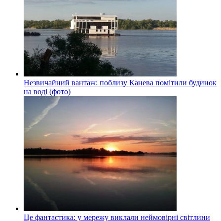
Незвичайний вантаж: поблизу Канева помітили будинок
на воді (фото)
Це фантастика: у мережу виклали неймовірні світлини