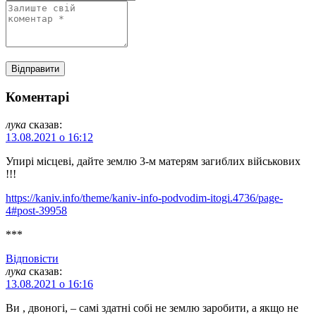
Коментарі
лука
сказав:
13.08.2021 о 16:12
Упирі місцеві, дайте землю 3-м матерям загиблих військових
!!!
https://kaniv.info/theme/kaniv-info-podvodim-itogi.4736/page-
4#post-39958
***
Відповіcти
лука
сказав:
13.08.2021 о 16:16
Ви , двоногі, – самі здатні собі не землю заробити, а якщо не