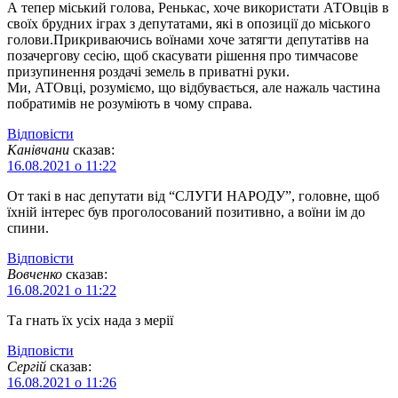
А тепер міський голова, Ренькас, хоче використати АТОвців в
своїх брудних іграх з депутатами, які в опозиції до міського
голови.Прикриваючись воїнами хоче затягти депутатівв на
позачергову сесію, щоб скасувати рішення про тимчасове
призупинення роздачі земель в приватні руки.
Ми, АТОвці, розуміємо, що відбувається, але нажаль частина
побратимів не розуміють в чому справа.
Відповіcти
Канівчани
сказав:
16.08.2021 о 11:22
От такі в нас депутати від “СЛУГИ НАРОДУ”, головне, щоб
їхній інтерес був проголосований позитивно, а воїни ім до
спини.
Відповіcти
Вовченко
сказав:
16.08.2021 о 11:22
Та гнать їх усіх нада з мерії
Відповіcти
Сергій
сказав:
16.08.2021 о 11:26