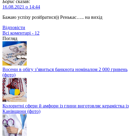
Борис
сказав:
16.08.2021 о 14:44
Бажаю успіху розібратися)) Ренькас….. на вихід
Відповіcти
Всі коментарі - 12
Погляд
Восени в обігу з’явиться банкнота номіналом 2 000 гривень
(фото)
Колоритні сфери й амфори із глини виготовляє керамістка із
Канівщини (фото)