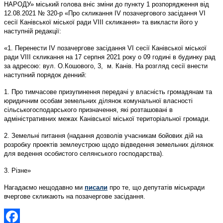
НАРОДУ» міський голова вніс зміни до пункту 1 розпорядження від
12.08.2021 № 320-р «Про скликання ІV позачергового засідання VІ
сесії Канівської міської ради VIІІ скликання» та викласти його у
наступній редакції:
«1. Перенести ІV позачергове засідання VІ сесії Канівської міської
ради VІІІ скликання на 17 серпня 2021 року о 09 годині в будинку рад
за адресою: вул. О.Кошового, 3, м. Канів. На розгляд сесії внести
наступний порядок денний:
1. Про тимчасове призупинення передачі у власність громадянам та
юридичним особам земельних ділянок комунальної власності
сільськогосподарського призначення, які розташовані в
адміністративних межах Канівської міської територіальної громади.
2. Земельні питання (надання дозволів учасникам бойових дій на
розробку проектів землеустрою щодо відведення земельних ділянок
для ведення особистого селянського господарства).
3. Різне»
Нагадаємо нещодавно ми
писали
про те, що депутатів міськради
вчергове скликають на позачергове засідання.