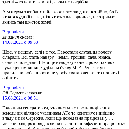
здатні – то вам та земля і даром не потрібна.
А матерям загиблих військових землю дати потрібно, бо їх
втрата куди більша , ніж хтось з вас , двоногі, не отримає
якийсь там шматок землі.
Відповіcти
міщанин
сказав:
14.08.2021 о 09:53
Шось у нашому селі не теє. Перестали слухацця голову
сільради. Всі хтять навару – землі, грошей, сала, мняса.
Совість потєряли. Ше й це недоразумєніє сірожа павлюк –
лука кругом воняє, чуділа на букву М. А Ренькас усе
правильно робе, просто не у всіх хвата клепки ето понять і
оцінить
Відповіcти
Ой Сєрьожа
сказав:
15.08.2021 о 08:51
Головним генератором, хто виступає проти виділення
земельних ділянок учасникам АТо та критикує нинішню
владу є пан Серьожа, який ще донедавна працював у …
міській раді, розповідав які всі гарні та професійні працюютьу
даному органі. Але коли став безробітнім та перейшов на