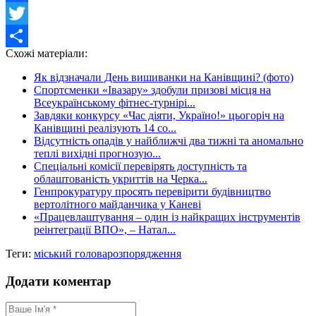
Facebook
Twitter
Схожі матеріали:
Share
Як відзначали День вишиванки на Канівщині? (фото)
Спортсменки «Івазару» здобули призові місця на
Всеукраїнському фітнес-турнірі...
Завдяки конкурсу «Час діяти, Україно!» цьогоріч на
Канівщині реалізують 14 со...
Відсутність опадів у найближчі два тижні та аномально
теплі вихідні прогнозую...
Спеціальні комісії перевірять доступність та
облаштованість укриттів на Черка...
Генпрокуратуру просять перевірити будівництво
вертолітного майданчика у Каневі
«Працевлаштування – один із найкращих інструментів
реінтеграції ВПО», – Натал...
Теги:
міський голова
розпорядження
Додати коментар